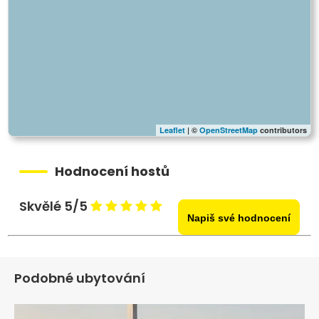
Leaflet
| ©
OpenStreetMap
contributors
Hodnocení hostů
Skvělé 5/5
Napiš své hodnocení
Podobné ubytování