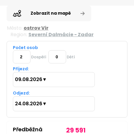
Zobrazit na mapě
Město:
ostrov Vir
Region:
Severní Dalmácie - Zadar
Počet osob
Dospělí
Dětí
Příjezd:
09.08.2026
▼
Odjezd:
24.08.2026
▼
Předběžná
29 591