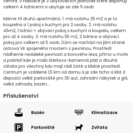
centra. V nabídce je 3 ubytovacích jednotek které disponují
celkem 4 ložnicemi a ubytuje se zde 11 osob.
Máme tři druhů apartmánů: 1. má rozlohu 25 m2 a je to
koupelna a 1 pokoj s kuchyní pro 2 osoby. 2. má rozlohu
45m2, 1 ložnici + obývací pokoj s kuchyní a koupelu, celkem
pro až 4 osoby. 3. má rozlohu 55 m2, 2 ložnice a obývací
pokoj pro celkem až 5 osob. Dům se nachází na jižní straně
ostrova Vir spojeného mostem s pevninou. Prostředí
nádherné nedaleké pevnosti a borového lesa, přímo u moře
a pobřeží kde je malá štěrkovo-kamenná pláž a dlouhá
zátoka pro všechny kdo mají rádi čisté a klidné prostředí.
Centrum je vzdálené 1,5 km od domu a je zde ticho a klid. K
dispozici velké parkovšitě pro 30 aut, zahradní nábytek a gril,
velká zahrada, bazén...
Příslušenství
Bazén
Klimatizace
Parkoviště
Zvířata