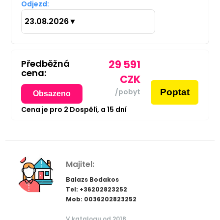
Odjezd:
23.08.2026
▼
Předběžná
29 591
cena:
CZK
Poptat
/pobyt
Obsazeno
Cena je pro
2
Dospělí,
a
15
dní
Majitel:
Balazs Bodakos
Tel: +36202823252
Mob: 0036202823252
V katalogu od 2018.