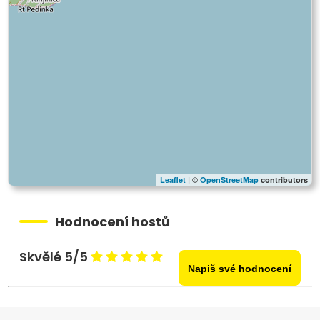
Leaflet
| ©
OpenStreetMap
contributors
Hodnocení hostů
Skvělé 5/5
Napiš své hodnocení