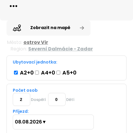
Zobrazit na mapě
Město:
ostrov Vir
Region:
Severní Dalmácie - Zadar
Ubytovací jednotka:
A2+0
A4+0
A5+0
Počet osob
Dospělí
Dětí
Příjezd:
08.08.2026
▼