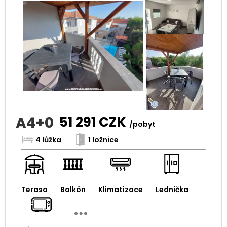
A4+0
51 291
CZK
/pobyt
4 lůžka
1 ložnice
Terasa
Balkón
Klimatizace
Lednička