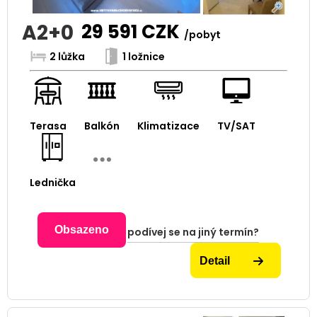
A2+0
29 591
CZK
/pobyt
2 lůžka
1 ložnice
Terasa
Balkón
Klimatizace
TV/SAT
Lednička
Obsazeno
podívej se na jiný termín?
Detail