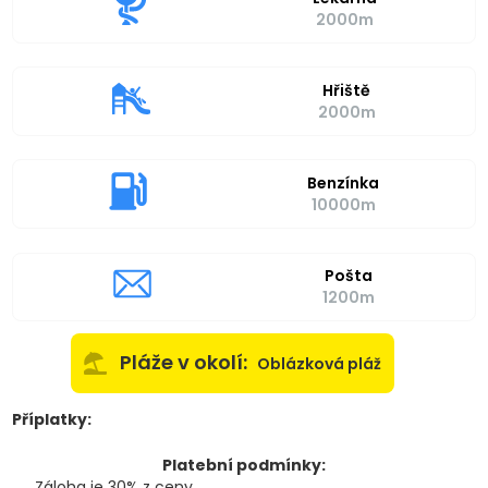
2000m
Hřiště
2000m
Benzínka
10000m
Pošta
1200m
Pláže v okolí:
Oblázková pláž
Příplatky:
Platební podmínky:
Záloha je 30% z ceny