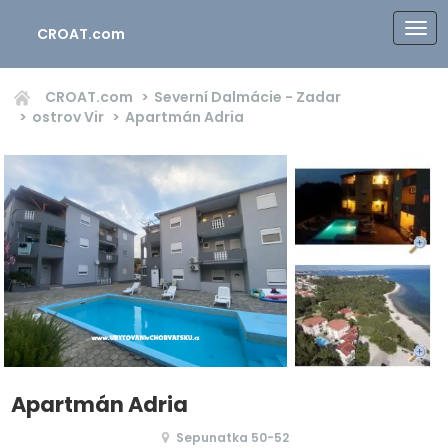
CROAT.com
CROAT.com
Severní Dalmácie - Zadar
ostrov Vir
Apartmán Adria
Apartmán Adria
Sepunatka 50-52