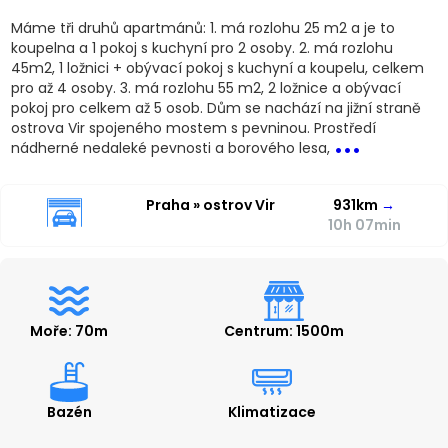
Máme tři druhů apartmánů: 1. má rozlohu 25 m2 a je to
koupelna a 1 pokoj s kuchyní pro 2 osoby. 2. má rozlohu
45m2, 1 ložnici + obývací pokoj s kuchyní a koupelu, celkem
pro až 4 osoby. 3. má rozlohu 55 m2, 2 ložnice a obývací
pokoj pro celkem až 5 osob. Dům se nachází na jižní straně
...
ostrova Vir spojeného mostem s pevninou. Prostředí
nádherné nedaleké pevnosti a borového lesa,
Praha » ostrov Vir
931km
→
10h 07min
Moře: 70m
Centrum: 1500m
Bazén
Klimatizace