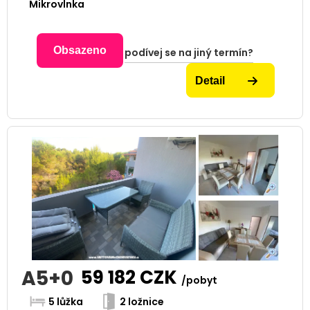
Mikrovlnka
Obsazeno
podívej se na jiný termín?
Detail
A5+0
59 182
CZK
/pobyt
5 lůžka
2 ložnice