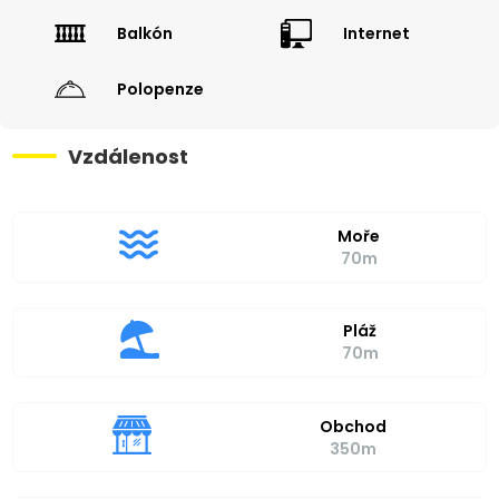
Balkón
Internet
Polopenze
Vzdálenost
Moře
70m
Pláž
70m
Obchod
350m