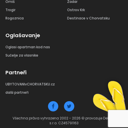
Omiš
Zadar
Trogir
Ostrov Krk
Rogoznica
Destinace v Chorvatsku
Oglašavanje
Oglasi apartman kod nas
Sučelje za vlasnike
Partneři
UBYTOVANIvCHORVATSKU.cz
dalši partneři
Všechna práva vyhrazena 2002 - 2026 © provozuje Debant
s.r.o. CZ45791163