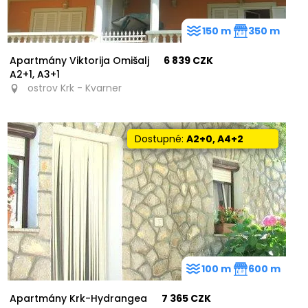
150 m
350 m
Apartmány Viktorija Omišalj
6 839 CZK
A2+1, A3+1
ostrov Krk - Kvarner
Dostupné:
A2+0, A4+2
100 m
600 m
Apartmány Krk-Hydrangea
7 365 CZK