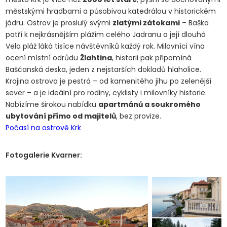
městskými hradbami a působivou katedrálou v historickém
jádru. Ostrov je proslulý svými
zlatými zátokami
– Baška
patří k nejkrásnějším plážím celého Jadranu a její dlouhá
Vela pláž láká tisíce návštěvníků každý rok. Milovníci vína
ocení místní odrůdu
Žlahtina
, historii pak připomíná
Bašćanská deska, jeden z nejstarších dokladů hlaholice.
Krajina ostrova je pestrá – od kamenitého jihu po zelenější
sever – a je ideální pro rodiny, cyklisty i milovníky historie.
Nabízíme širokou nabídku
apartmánů a soukromého
ubytování přímo od majitelů
, bez provize.
Počasí na ostrově Krk
Fotogalerie Kvarner: