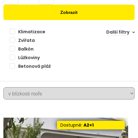
Zobrazit
Klimatizace
Další filtry
Zvířata
Balkón
Lůžkoviny
Betonová pláž
+
KRK
−
Dostupné:
A2+1