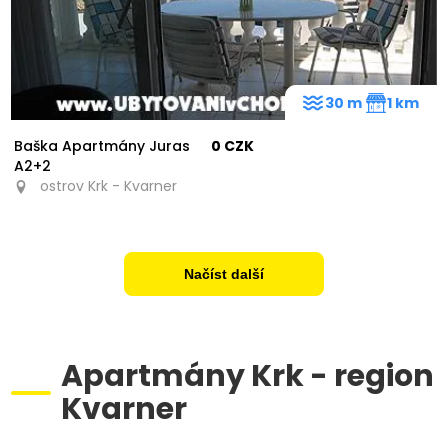
30 m
1 km
Baška Apartmány Juras
0 CZK
A2+2
ostrov Krk - Kvarner
Načíst další
Apartmány Krk - region
Kvarner