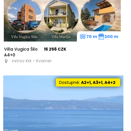
70 m
200 m
Villa Vugica Šilo
15 256 CZK
A4+0
ostrov Krk - Kvarner
Dostupné:
A2+1, A3+1, A4+2