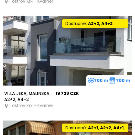
ostrov Krk - Kvarner
Dostupné:
A2+2, A4+2
700 m
700 m
VILLA JEKA, MALINSKA
19 728 CZK
A2+2, A4+2
ostrov Krk - Kvarner
4
Dostupné:
A2+1, A2+2, A4+1, A2+0