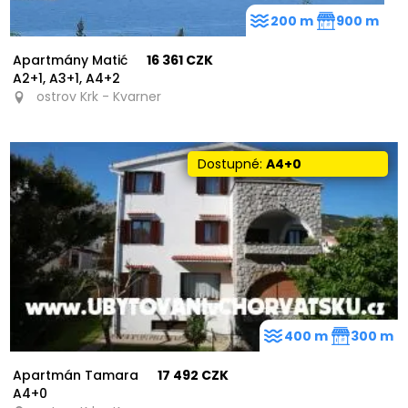
200 m
900 m
Apartmány Matić
16 361 CZK
A2+1, A3+1, A4+2
ostrov Krk - Kvarner
Dostupné:
A4+0
400 m
300 m
Apartmán Tamara
17 492 CZK
A4+0