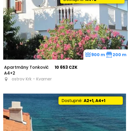
900 m
200 m
Apartmány Tonković
10 653 CZK
A4+2
ostrov Krk - Kvarner
Dostupné:
A2+1, A4+1