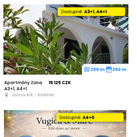
Dostupné:
A3+1, A4+1
250 m
250 m
Apartmány Zana
15 125 CZK
A3+1, A4+1
ostrov Krk - Kvarner
Dostupné:
A4+0