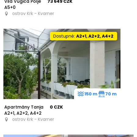
Vila Vugica Polje
73 649 CZK
A5+0
ostrov Krk - Kvarner
Dostupné:
A2+1, A2+2, A4+2
150 m
70 m
Apartmány Tanja
0 CZK
A2+1, A2+2, A4+2
ostrov Krk - Kvarner