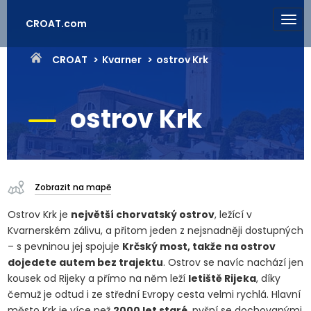
CROAT.com
CROAT
Kvarner
ostrov Krk
ostrov Krk
Zobrazit na mapě
Ostrov Krk je
největší chorvatský ostrov
, ležící v
Kvarnerském zálivu, a přitom jeden z nejsnadněji dostupných
– s pevninou jej spojuje
Krčský most, takže na ostrov
dojedete autem bez trajektu
. Ostrov se navíc nachází jen
kousek od Rijeky a přímo na něm leží
letiště Rijeka
, díky
čemuž je odtud i ze střední Evropy cesta velmi rychlá. Hlavní
město Krk je více než
2000 let staré
, pyšní se dochovanými