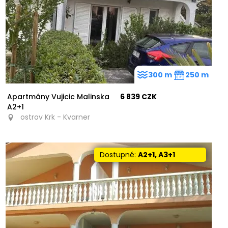
300 m
250 m
Apartmány Vujicic Malinska
6 839 CZK
A2+1
ostrov Krk - Kvarner
Dostupné:
A2+1, A3+1