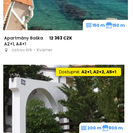
150 m
150 m
Apartmány Baška
12 363 CZK
A2+1, A4+1
ostrov Krk - Kvarner
Dostupné:
A2+1, A2+2, A5+1
200 m
800 m