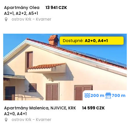
Apartmány Olea
13 941 CZK
A2+1, A2+2, A5+1
ostrov Krk - Kvarner
Dostupné:
A2+0, A4+1
200 m
700 m
Apartmány Malenica, NJIVICE, KRK
14 599 CZK
A2+0, A4+1
ostrov Krk - Kvarner