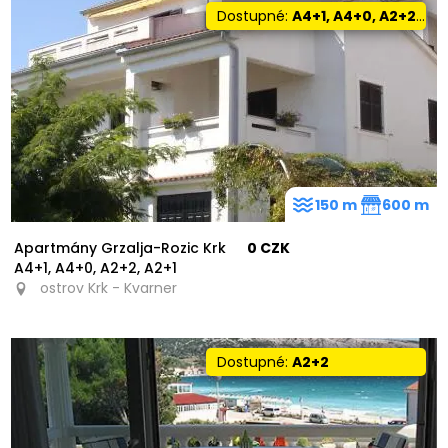
Dostupné:
A4+1, A4+0, A2+2, A2+1
150 m
600 m
Apartmány Grzalja-Rozic Krk
0 CZK
A4+1, A4+0, A2+2, A2+1
ostrov Krk - Kvarner
Dostupné:
A2+2