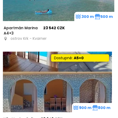
300 m
500 m
Apartmán Marina
23 542 CZK
A4+3
ostrov Krk - Kvarner
Dostupné:
A5+0
900 m
800 m