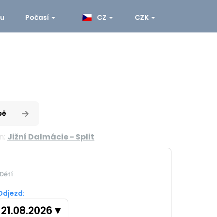
ku
Počasí
CZ
CZK
pě
n:
Jižní Dalmácie - Split
Dětí
Odjezd:
21.08.2026
▼