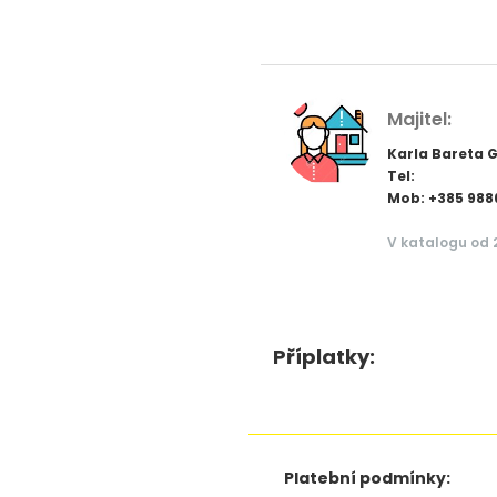
Majitel:
Karla Bareta G
Tel:
Mob: +385 98
V katalogu od 
Příplatky:
Platební podmínky: