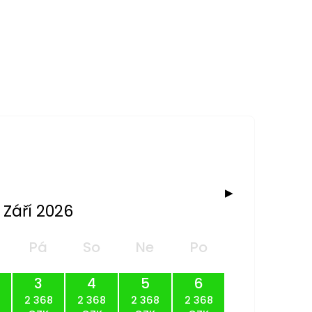
▶
Září 2026
Pá
So
Ne
Po
3
4
5
6
2 368
2 368
2 368
2 368