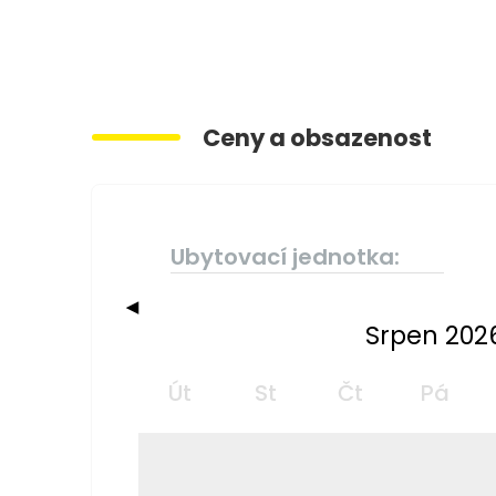
Ceny a obsazenost
Ubytovací jednotka:
◀
Srpen 202
Út
St
Čt
Pá