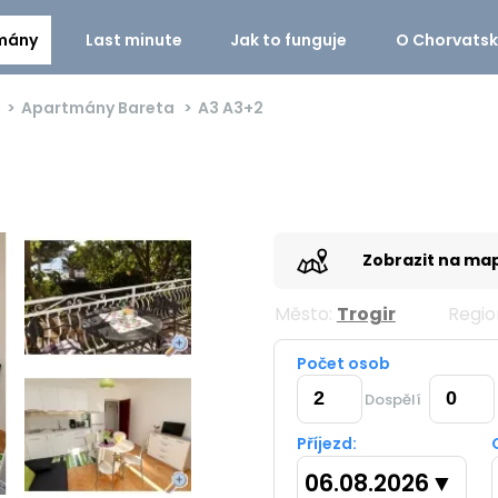
mány
Last minute
Jak to funguje
O Chorvats
Apartmány Bareta
A3
A3+2
Zobrazit na ma
Město:
Trogir
Regio
Počet osob
Dospělí
Příjezd:
06.08.2026
▼