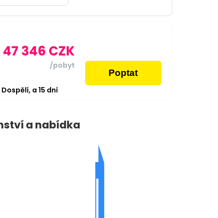
47 346
CZK
/pobyt
Poptat
2
Dospělí,
a
15
dní
nství a nabídka