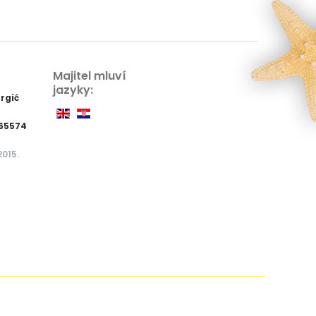
Majitel mluví
jazyky:
rgić
865574
2015.