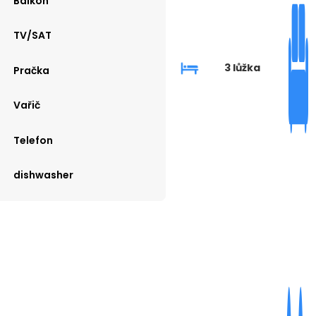
Balkón
TV/SAT
3 lůžka
Pračka
Vařič
Telefon
dishwasher