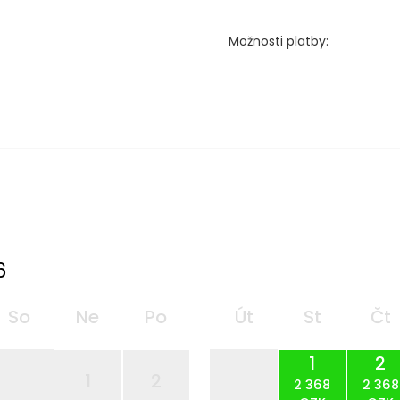
Možnosti platby:
6
So
Ne
Po
Út
St
Čt
1
2
1
2
2 368
2 368