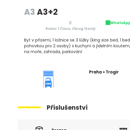
A3
A3+2
WhatsAp
Rožac 1 Čiovo, Okrug Gornji
Byt v přízemí, 1 ložnice se 3 lůžky (king size bed, 1 b
pohovkou pro 2 osoby) s kuchyní a jídelním koutem
na moře, zahrada, parkování
Praha » Trogir
Příslušenství