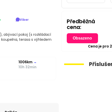
p
Viber
Předběžná
cena:
ed), obývací pokoj (s rozkládací
Obsazeno
, koupelna, terasa s výhledem
Cena je pro
1006km
→
Přísluše
10h 32min