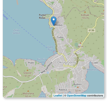
Leaflet
| ©
OpenStreetMap
contributors