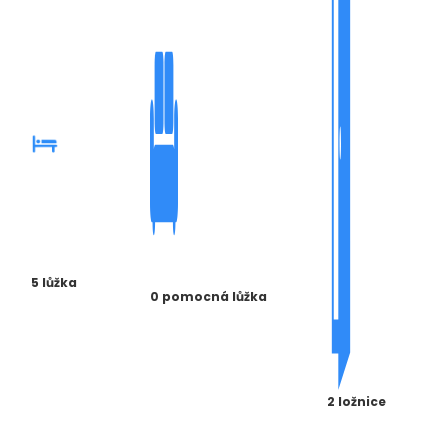
5 lůžka
0 pomocná lůžka
2 ložnice