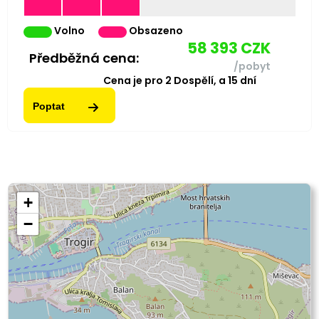
Volno
Obsazeno
58 393
CZK
Předběžná cena:
/pobyt
Cena je pro
2
Dospělí,
a
15
dní
Poptat
+
−