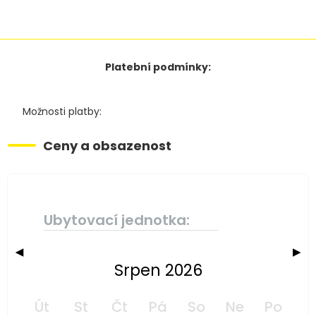
Platební podmínky:
Možnosti platby:
Ceny a obsazenost
Ubytovací jednotka:
◀
▶
Srpen 2026
Út
St
Čt
Pá
So
Ne
Po