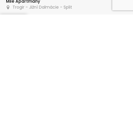
Mile Apartmány
Trogir - Jižní Dalmácie - Split
Poptat
20 m
Apartmány Katarina
Trogir - Jižní Dalmácie - Split