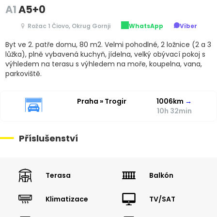
A1
A5+0
Rožac 1 Čiovo, Okrug Gornji
WhatsApp
Viber
Byt ve 2. patře domu, 80 m2. Velmi pohodlné, 2 ložnice (2 a 3
lůžka), plně vybavená kuchyň, jídelna, velký obývací pokoj s
výhledem na terasu s výhledem na moře, koupelna, vana,
parkoviště.
Praha » Trogir
1006km
→
10h 32min
Příslušenství
Terasa
Balkón
Klimatizace
TV/SAT