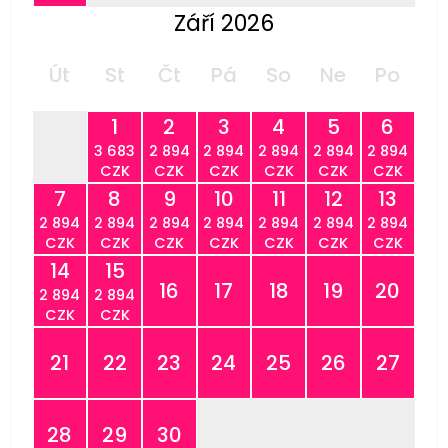
Září 2026
Út
St
Čt
Pá
So
Ne
Po
1
2
3
4
5
6
3 683
2 894
2 894
2 894
2 894
2 894
CZK
CZK
CZK
CZK
CZK
CZK
7
8
9
10
11
12
13
2 894
2 894
2 894
2 894
2 894
2 894
2 894
CZK
CZK
CZK
CZK
CZK
CZK
CZK
14
15
16
17
18
19
20
2 894
2 894
CZK
CZK
21
22
23
24
25
26
27
28
29
30