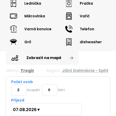
Lednička
Pračka
Mikrovlnka
Vařič
Varná konvice
Telefon
Gril
dishwasher
Zobrazit na mapě
Město:
Trogir
Region:
Jižní Dalmácie - Split
Počet osob
Dospělí
Dětí
Příjezd:
07.08.2026
▼