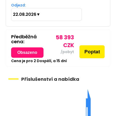
Odjezd:
22.08.2026
▼
Předběžná
58 393
cena:
CZK
Poptat
/pobyt
Obsazeno
Cena je pro
2
Dospělí,
a
15
dní
Příslušenství a nabídka