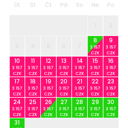
Út
St
Čt
Pá
So
Ne
Po
1
2
8
9
3
4
5
6
7
3 157
3 157
CZK
CZK
10
11
12
13
14
15
16
3 157
3 157
3 157
3 157
3 157
3 157
3 157
CZK
CZK
CZK
CZK
CZK
CZK
CZK
17
18
19
20
21
22
23
3 157
3 157
3 157
3 157
3 157
3 157
3 157
CZK
CZK
CZK
CZK
CZK
CZK
CZK
24
25
26
27
28
29
30
3 157
3 157
3 157
3 157
3 157
3 157
3 157
CZK
CZK
CZK
CZK
CZK
CZK
CZK
31