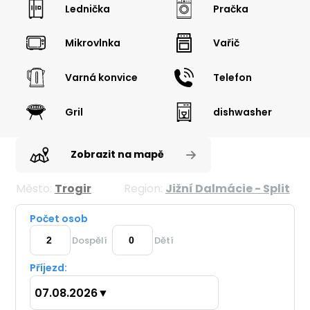
Lednička
Pračka
Mikrovlnka
Vařič
Varná konvice
Telefon
Gril
dishwasher
Zobrazit na mapě
Město:
Trogir
Region:
Jižní Dalmácie - Split
Počet osob
Dospělí
Dětí
Příjezd:
07.08.2026
▼