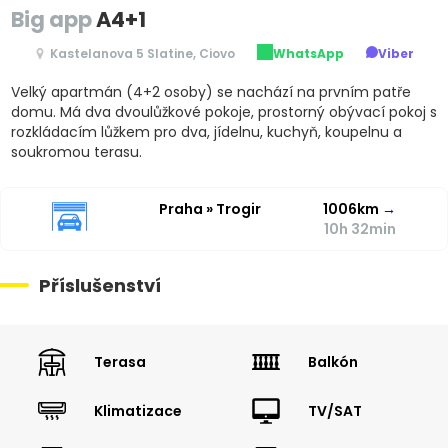
Big app
A4+1
Kastelanova 5 Slatine, Ciovo
WhatsApp
Viber
Velký apartmán (4+2 osoby) se nachází na prvním patře
domu. Má dva dvoulůžkové pokoje, prostorný obývací pokoj s
rozkládacím lůžkem pro dva, jídelnu, kuchyň, koupelnu a
soukromou terasu.
Praha » Trogir
1006km
→
10h 32min
Příslušenství
Terasa
Balkón
Klimatizace
TV/SAT