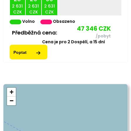
2 631
2 631
2 631
CZK
CZK
CZK
Volno
Obsazeno
47 346
CZK
Předběžná cena:
/pobyt
Cena je pro
2
Dospělí,
a
15
dní
Poptat
+
−