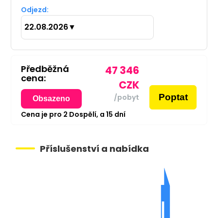
Odjezd:
22.08.2026
▼
Předběžná
47 346
cena:
CZK
Poptat
/pobyt
Obsazeno
Cena je pro
2
Dospělí,
a
15
dní
Příslušenství a nabídka