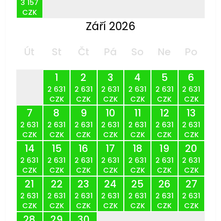
3 157
CZK
Září 2026
Út
St
Čt
Pá
So
Ne
Po
1
2
3
4
5
6
2 631
2 631
2 631
2 631
2 631
2 631
CZK
CZK
CZK
CZK
CZK
CZK
7
8
9
10
11
12
13
2 631
2 631
2 631
2 631
2 631
2 631
2 631
CZK
CZK
CZK
CZK
CZK
CZK
CZK
14
15
16
17
18
19
20
2 631
2 631
2 631
2 631
2 631
2 631
2 631
CZK
CZK
CZK
CZK
CZK
CZK
CZK
21
22
23
24
25
26
27
2 631
2 631
2 631
2 631
2 631
2 631
2 631
CZK
CZK
CZK
CZK
CZK
CZK
CZK
28
29
30