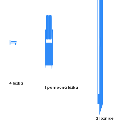
4 lůžka
1 pomocná lůžka
2 ložnice