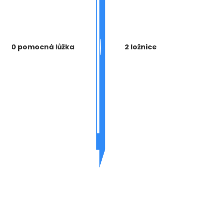
0 pomocná lůžka
2 ložnice