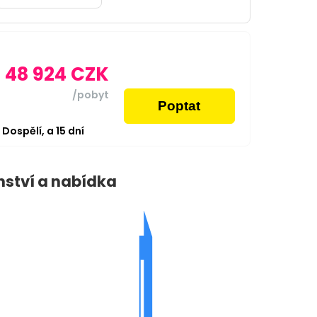
48 924
CZK
/pobyt
Poptat
2
Dospělí,
a
15
dní
nství a nabídka