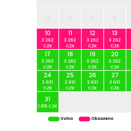
3
4
5
6
10
11
12
13
3 262
3 262
3 262
3 262
CZK
CZK
CZK
CZK
17
18
19
20
3 262
3 262
3 262
3 262
CZK
CZK
CZK
CZK
24
25
26
27
2 631
2 631
2 631
2 631
CZK
CZK
CZK
CZK
31
1 815 CZK
Volno
Obsazeno