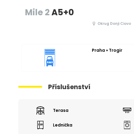
Mile 2
A5+0
Okrug Donji Ciovo
Praha » Trogir
Příslušenství
Terasa
Lednička