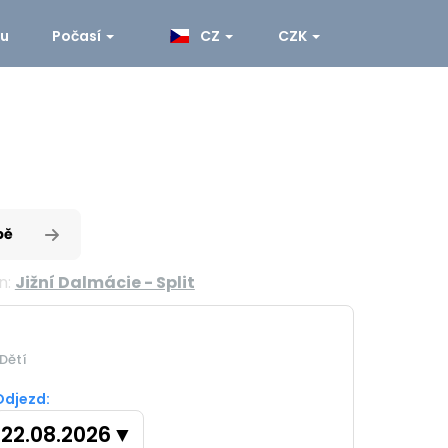
ku
Počasí
CZ
CZK
pě
n:
Jižní Dalmácie - Split
Dětí
Odjezd:
22.08.2026
▼