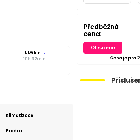
Předběžná
cena:
Obsazeno
1006km
→
Cena je pro
10h 32min
Přísluše
Klimatizace
Pračka