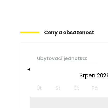
Ceny a obsazenost
Ubytovací jednotka:
◀
Srpen 202
Út
St
Čt
Pá