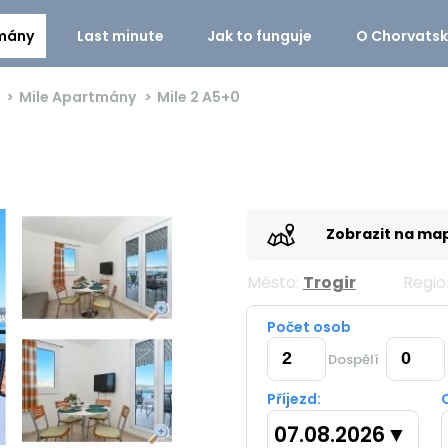
mány
Last minute
Jak to funguje
O Chorvats
Mile Apartmány
Mile 2
A5+0
Zobrazit na ma
Město:
Trogir
Regio
Počet osob
Dospělí
Příjezd:
07.08.2026
▼