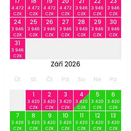
17
18
19
20
21
22
23
4 472
4 472
4 472
4 472
3 946
3 946
3 946
CZK
CZK
CZK
CZK
CZK
CZK
CZK
24
25
26
27
28
29
30
3 946
3 946
3 946
3 946
3 946
3 946
3 946
CZK
CZK
CZK
CZK
CZK
CZK
CZK
31
3 946
CZK
Září 2026
Út
St
Čt
Pá
So
Ne
Po
1
2
3
4
5
6
3 420
3 420
3 420
3 420
3 420
3 420
CZK
CZK
CZK
CZK
CZK
CZK
7
8
9
10
11
12
13
3 420
3 420
3 420
3 420
3 420
3 420
3 420
CZK
CZK
CZK
CZK
CZK
CZK
CZK