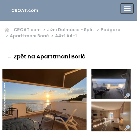
CROAT.com
CROAT.com
Jižní Dalmácie - Split
Podgora
Aparttmani Borić
A4+1
A4+1
←
Zpět na Aparttmani Borić