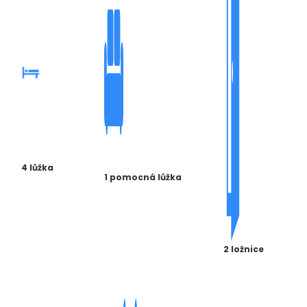
4 lůžka
1 pomocná lůžka
2 ložnice