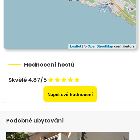
Leaflet
| ©
OpenStreetMap
contributors
Hodnocení hostů
Skvělé 4.87/5
Napiš své hodnocení
Podobné ubytování