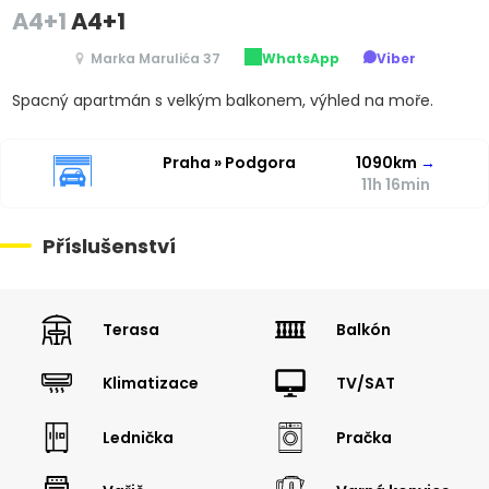
A4+1
A4+1
Marka Marulića 37
WhatsApp
Viber
Spacný apartmán s velkým balkonem, výhled na moře.
Praha » Podgora
1090km
→
11h 16min
Příslušenství
Terasa
Balkón
Klimatizace
TV/SAT
Lednička
Pračka