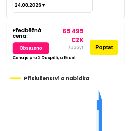
24.08.2026
▼
Předběžná
65 495
cena:
CZK
Poptat
/pobyt
Obsazeno
Cena je pro
2
Dospělí,
a
15
dní
Příslušenství a nabídka