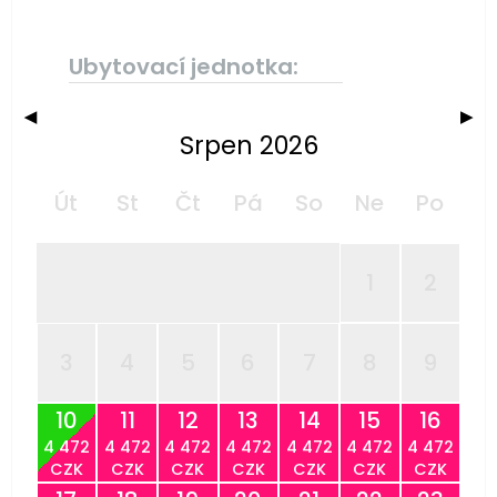
Ubytovací jednotka:
◀
▶
Srpen 2026
Út
St
Čt
Pá
So
Ne
Po
1
2
3
4
5
6
7
8
9
10
11
12
13
14
15
16
4 472
4 472
4 472
4 472
4 472
4 472
4 472
CZK
CZK
CZK
CZK
CZK
CZK
CZK