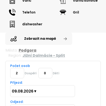
Vařič
Varná konvice
Telefon
Gril
dishwasher
Zobrazit na mapě
Město:
Podgora
Region:
Jižní Dalmácie - Split
Počet osob
Dospělí
Dětí
Příjezd:
09.08.2026
▼
Odjezd: