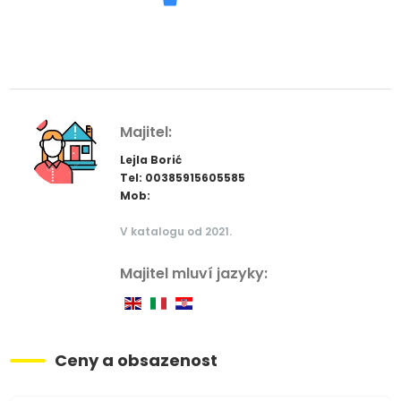
Majitel:
Lejla Borić
Tel: 00385915605585
Mob:
V katalogu od 2021.
Majitel mluví jazyky:
Ceny a obsazenost