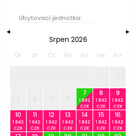
Ubytovací jednotka:
◀
▶
Srpen 2026
Út
St
Čt
Pá
So
Ne
Po
1
2
7
8
9
3
4
5
6
1 842
1 842
1 842
CZK
CZK
CZK
10
11
12
13
14
15
16
1 842
1 842
1 842
1 842
1 842
1 842
1 842
CZK
CZK
CZK
CZK
CZK
CZK
CZK