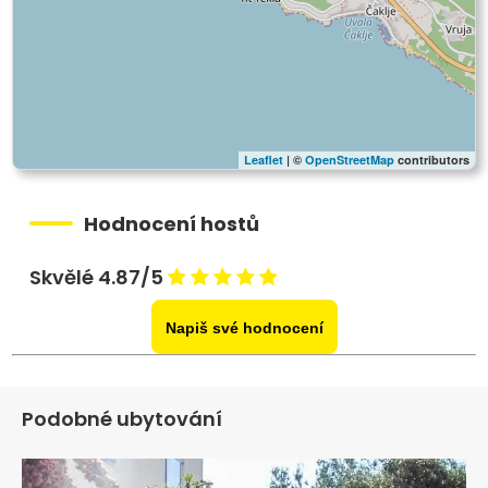
Leaflet
| ©
OpenStreetMap
contributors
Hodnocení hostů
Skvělé 4.87/5
Napiš své hodnocení
Podobné ubytování