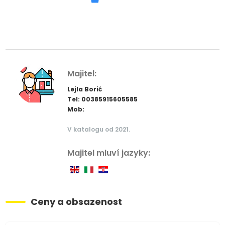
Majitel:
Lejla Borić
Tel: 00385915605585
Mob:
V katalogu od 2021.
Majitel mluví jazyky:
Ceny a obsazenost