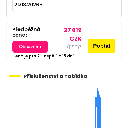
21.08.2026
▼
Předběžná
27 619
cena:
CZK
Poptat
/pobyt
Obsazeno
Cena je pro
2
Dospělí,
a
15
dní
Příslušenství a nabídka