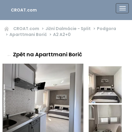
CROAT.com
CROAT.com
Jižní Dalmácie - Split
Podgora
Aparttmani Borić
A2
A2+0
←
Zpět na Aparttmani Borić