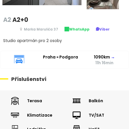
A2
A2+0
Marka Marulića 37
WhatsApp
Viber
Studio apartmán pro 2 osoby
Praha » Podgora
1090km
→
11h 16min
Příslušenství
Terasa
Balkón
Klimatizace
TV/SAT