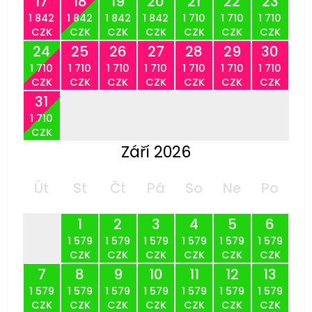
17
18
19
20
21
22
23
1 842
1 842
1 842
1 842
1 710
1 710
1 710
CZK
CZK
CZK
CZK
CZK
CZK
CZK
24
25
26
27
28
29
30
1 710
1 710
1 710
1 710
1 710
1 710
1 710
CZK
CZK
CZK
CZK
CZK
CZK
CZK
31
1 710
CZK
Září 2026
Út
St
Čt
Pá
So
Ne
Po
1
2
3
4
5
6
1 579
1 579
1 579
1 579
1 579
1 579
CZK
CZK
CZK
CZK
CZK
CZK
7
8
9
10
11
12
13
1 579
1 579
1 579
1 579
1 579
1 579
1 579
CZK
CZK
CZK
CZK
CZK
CZK
CZK