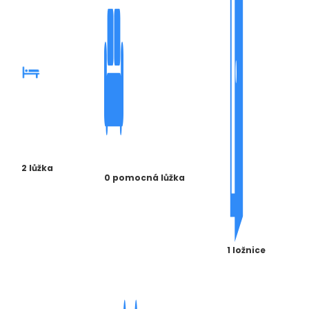
2 lůžka
0 pomocná lůžka
1 ložnice