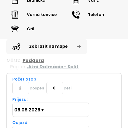
Lednička
Vařič
Varná konvice
Telefon
Gril
Zobrazit na mapě
Město:
Podgora
Region:
Jižní Dalmácie - Split
Počet osob
Dospělí
Dětí
Příjezd:
06.08.2026
▼
Odjezd: