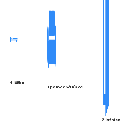
4 lůžka
1 pomocná lůžka
2 ložnice