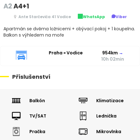
A2
A4+1
Ante Starčevića 41 Vodice
WhatsApp
Viber
Apartmán se dvěma ložnicemi + obývací pokoj + 1 koupelna.
Balkon s výhledem na moře
Praha » Vodice
954km
→
10h 02min
Příslušenství
Balkón
Klimatizace
TV/SAT
Lednička
Pračka
Mikrovlnka