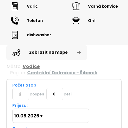
Vařič
Varná konvice
Telefon
Gril
dishwasher
Zobrazit na mapě
Město:
Vodice
Region:
Centrální Dalmácie - Šibenik
Počet osob
Dospělí
Dětí
Příjezd:
10.08.2026
▼