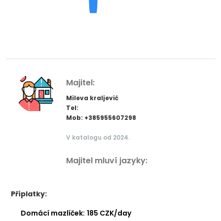
Majitel:
Mileva kraljević
Tel:
Mob: +385955607298
V katalogu od 2024.
Majitel mluví jazyky:
Příplatky:
Domácí mazlíček:
185 CZK/day