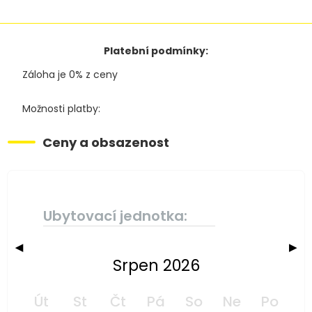
Platební podmínky:
Záloha je 0% z ceny
Možnosti platby:
Ceny a obsazenost
Ubytovací jednotka:
◀
▶
Srpen 2026
Út
St
Čt
Pá
So
Ne
Po