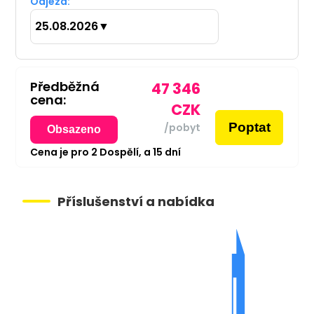
Odjezd:
25.08.2026
▼
Předběžná
47 346
cena:
CZK
Poptat
/pobyt
Obsazeno
Cena je pro
2
Dospělí,
a
15
dní
Příslušenství a nabídka