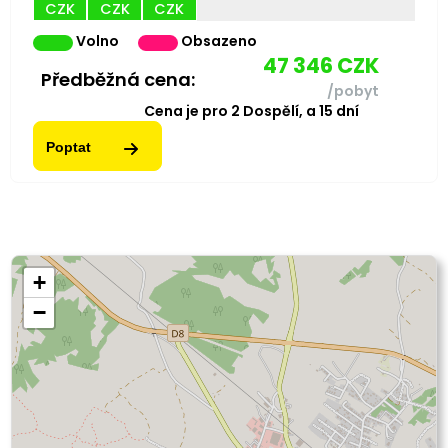
CZK
CZK
CZK
Volno
Obsazeno
47 346
CZK
Předběžná cena:
/pobyt
Cena je pro
2
Dospělí,
a
15
dní
Poptat
+
−