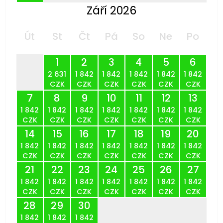
Září 2026
Út
St
Čt
Pá
So
Ne
Po
1
2
3
4
5
6
2 631
1 842
1 842
1 842
1 842
1 842
CZK
CZK
CZK
CZK
CZK
CZK
7
8
9
10
11
12
13
1 842
1 842
1 842
1 842
1 842
1 842
1 842
CZK
CZK
CZK
CZK
CZK
CZK
CZK
14
15
16
17
18
19
20
1 842
1 842
1 842
1 842
1 842
1 842
1 842
CZK
CZK
CZK
CZK
CZK
CZK
CZK
21
22
23
24
25
26
27
1 842
1 842
1 842
1 842
1 842
1 842
1 842
CZK
CZK
CZK
CZK
CZK
CZK
CZK
28
29
30
1 842
1 842
1 842