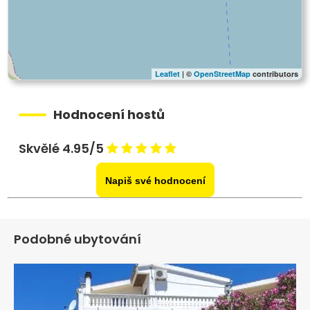
Leaflet
| ©
OpenStreetMap
contributors
Hodnocení hostů
Skvělé 4.95/5
Napiš své hodnocení
Podobné ubytování