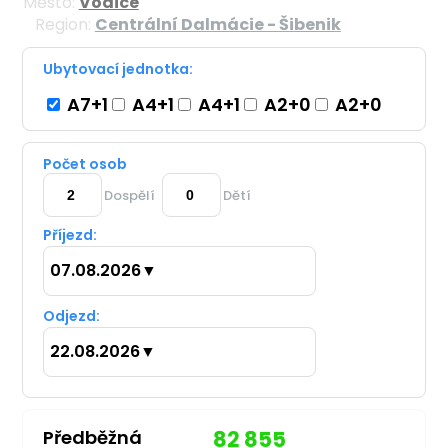
Město:
Vodice
Region:
Centrální Dalmácie - Šibenik
Ubytovací jednotka:
A7+1
A4+1
A4+1
A2+0
A2+0
Počet osob
Dospělí
Dětí
Příjezd:
07.08.2026
▼
Odjezd:
22.08.2026
▼
Předběžná
82 855