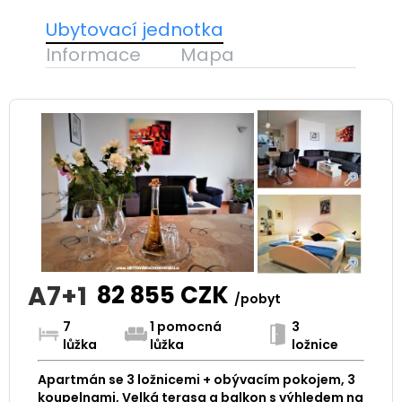
Ubytovací jednotka
Informace
Mapa
A7+1
82 855
CZK
/pobyt
7
1 pomocná
3
lůžka
lůžka
ložnice
Apartmán se 3 ložnicemi + obývacím pokojem, 3
koupelnami, Velká terasa a balkon s výhledem na