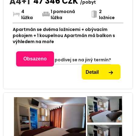
A4+1
47 346
CZK
/pobyt
4
1 pomocná
2
lůžka
lůžka
ložnice
Apartmán se dvěma ložnicemi + obývacím
pokojem + 1 koupelnou Apartmán má balkon s
výhledem na moře
Obsazeno
podívej se na jiný termín?
Detail