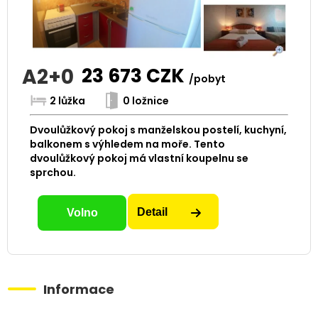
A2+0
23 673
CZK
/pobyt
2 lůžka
0 ložnice
Dvoulůžkový pokoj s manželskou postelí, kuchyní,
balkonem s výhledem na moře. Tento
dvoulůžkový pokoj má vlastní koupelnu se
sprchou.
Detail
Volno
Informace