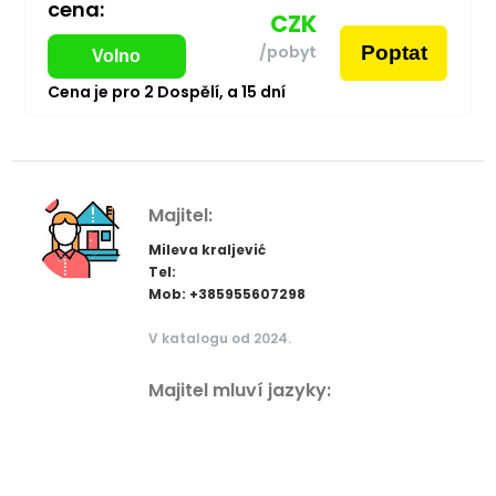
cena:
CZK
Poptat
/pobyt
Volno
Cena je pro
2
Dospělí,
a
15
dní
Majitel:
Mileva kraljević
Tel:
Mob: +385955607298
V katalogu od 2024.
Majitel mluví jazyky: