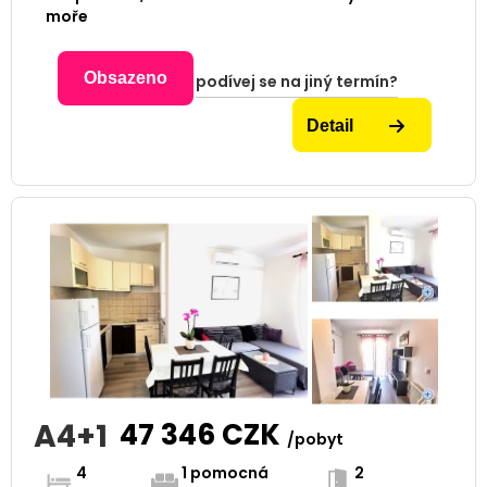
moře
Obsazeno
podívej se na jiný termín?
Detail
A4+1
47 346
CZK
/pobyt
4
1 pomocná
2