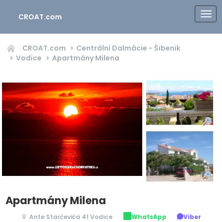
CROAT.com
CROAT.com
Centrální Dalmácie - Šibenik
Vodice
Apartmány Milena
Apartmány Milena
Ante Starčevića 41 Vodice
WhatsApp
Viber