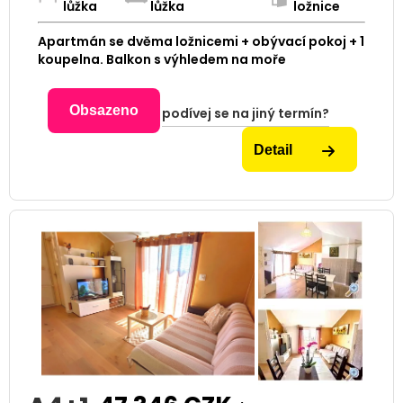
lůžka
lůžka
ložnice
Apartmán se dvěma ložnicemi + obývací pokoj + 1
koupelna. Balkon s výhledem na moře
Obsazeno
podívej se na jiný termín?
Detail