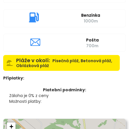
Benzínka
1000m
Pošta
700m
Pláže v okolí:
Písečná pláž, Betonová pláž,
Oblázková pláž
Příplatky:
Platební podmínky:
Záloha je 0% z ceny
Možnosti platby:
+