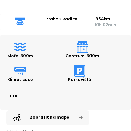
Praha » Vodice
954km
→
10h 02min
Moře: 500m
Centrum: 500m
Klimatizace
Parkoviště
Zobrazit na mapě