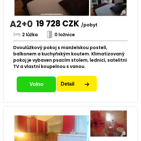
A2+0
19 728
CZK
/pobyt
2 lůžka
0 ložnice
Dvoulůžkový pokoj s manželskou postelí,
balkonem a kuchyňským koutem. Klimatizovaný
pokoj je vybaven psacím stolem, lednicí, satelitní
TV a vlastní koupelnou s vanou.
Detail
Volno