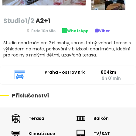
Studio1/2
A2+1
Brdo 10a Šilo
WhatsApp
Viber
Studio apartmán pro 2+1 osoby, samostatný vchod, terasa s
výhledem na moře, parkování v blízkosti apartmánu, ideální
pro rodiny s malými dětmi, uzavřená terasa.
Praha » ostrov Krk
804km
→
9h 01min
Příslušenství
Terasa
Balkón
Klimatizace
TV/SAT