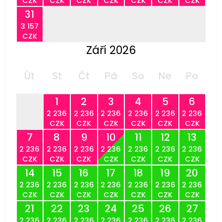
CZK
CZK
CZK
CZK
CZK
CZK
CZK
31
3 157
CZK
Září 2026
Út
St
Čt
Pá
So
Ne
Po
1
2
3
4
5
6
2 236
2 236
2 236
2 236
2 236
2 236
CZK
CZK
CZK
CZK
CZK
CZK
7
8
9
10
11
12
13
2 236
2 236
2 236
2 236
2 236
2 236
2 236
CZK
CZK
CZK
CZK
CZK
CZK
CZK
14
15
16
17
18
19
20
2 236
2 236
2 236
2 236
2 236
2 236
2 236
CZK
CZK
CZK
CZK
CZK
CZK
CZK
21
22
23
24
25
26
27
2 236
2 236
2 236
2 236
2 236
2 236
2 236