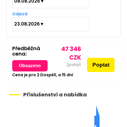
08.08.2026
▼
Odjezd:
23.08.2026
▼
Předběžná
47 346
cena:
CZK
Poptat
/pobyt
Obsazeno
Cena je pro
2
Dospělí,
a
15
dní
Příslušenství a nabídka