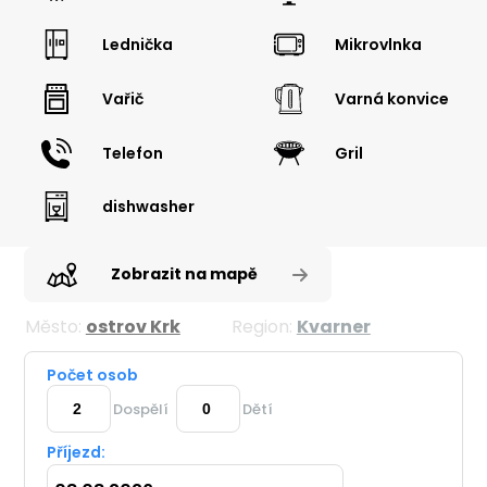
Lednička
Mikrovlnka
Vařič
Varná konvice
Telefon
Gril
dishwasher
Zobrazit na mapě
Město:
ostrov Krk
Region:
Kvarner
Počet osob
Dospělí
Dětí
Příjezd: