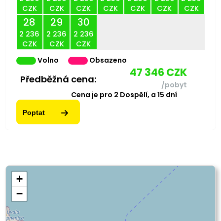
CZK
CZK
CZK
CZK
CZK
CZK
CZK
28
29
30
2 236
2 236
2 236
CZK
CZK
CZK
Volno
Obsazeno
47 346
CZK
Předběžná cena:
/pobyt
Cena je pro
2
Dospělí,
a
15
dní
Poptat
+
−