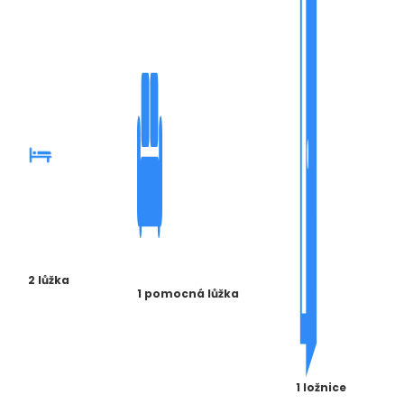
2 lůžka
1 pomocná lůžka
1 ložnice