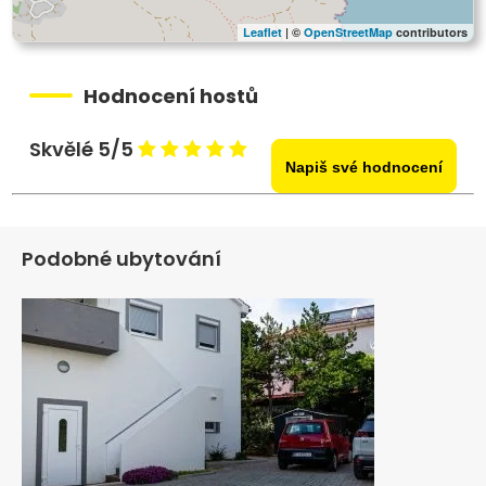
Leaflet
| ©
OpenStreetMap
contributors
Hodnocení hostů
Skvělé 5/5
Napiš své hodnocení
Podobné ubytování