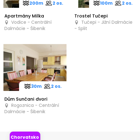
200m
2 os.
100m
2 os.
Apartmány Milka
Trostel Tučepi
Vodice - Centrální
Tučepi - Jižní Dalmácie
Dalmácie - Šibenik
- Split
30m
2 os.
Dům Sunčani dvori
Rogoznica - Centrální
Dalmácie - Šibenik
Chorvatsko