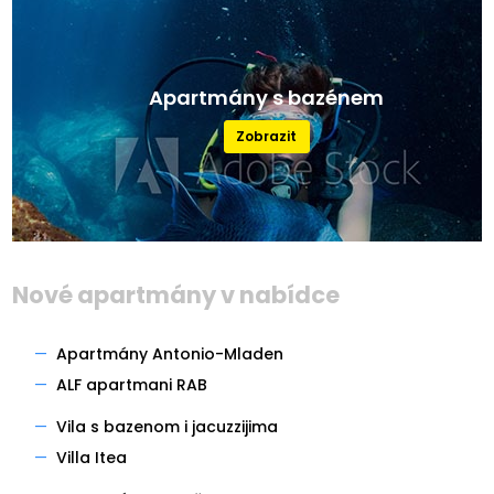
Apartmány s bazénem
Zobrazit
Nové apartmány v nabídce
—
Apartmány Antonio-Mladen
—
ALF apartmani RAB
—
Vila s bazenom i jacuzzijima
—
Villa Itea