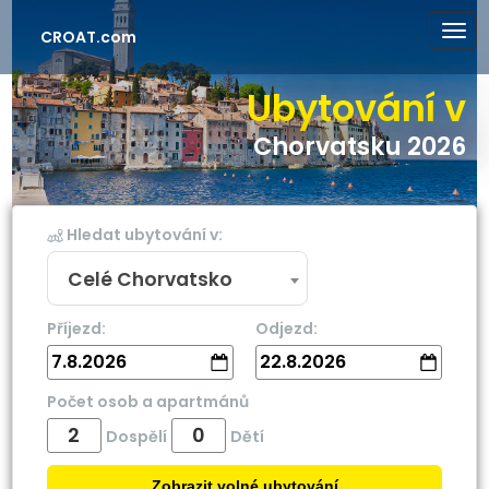
CROAT.com
Ubytování v
Chorvatsku 2026
Hledat ubytování v:
Celé Chorvatsko
Příjezd:
Odjezd:
7.8.2026
22.8.2026
Počet osob a apartmánů
Dospělí
Dětí
Zobrazit volné ubytování