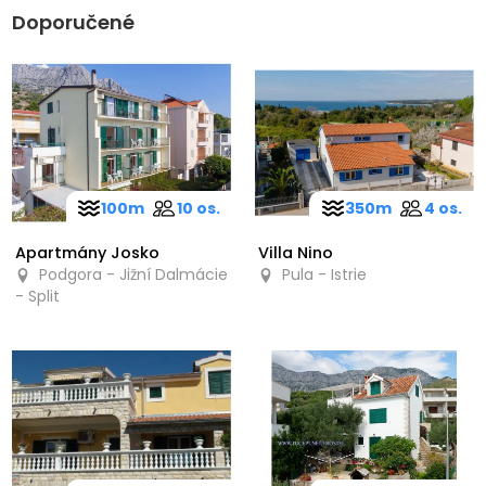
Doporučené
100m
10 os.
350m
4 os.
Apartmány Josko
Villa Nino
Podgora - Jižní Dalmácie
Pula - Istrie
- Split