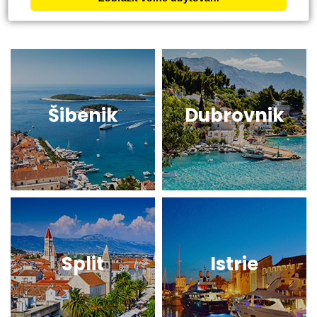
Šibenik
Dubrovnik
Split
Istrie