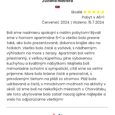
Zuzana Hlavata
Skvělé
Pobyt v A6+1
Červenec 2024 | Vloženo: 15.7.2024
Boli sme nadmieru spokojní s naším pobytom! Bývali
sme v hornom apartmáne 6+1 a všetko bolo presne
také, ako bolo prezentované, dokonca krajšie ako na
fotkách. Všetko bolo čisté a voňavé, s nádherným
výhľadom na more z terasy. Apartmán bol veľmi
priestranný, s veľkou kúpeľňou, plne vybavenou
kuchyňou a kvalitným nábytkom. Majitelia boli
mimoriadne ochotní a sympatickí, cítili sme sa veľmi
príjemne. More bolo krásne čisté a priezračné, s
prirodzeným tieňom na pláži zo stromov. Pláž bola
udržiavaná a čistá, s množstvom možností na aktivity v
okolí. Už sme boli na niekoľkých miestach v Chorvátsku,
ale toto ubytovanie bolo zatiaľ naozaj úplne najlepšie a
vrelo ho odporúčame všetkým!