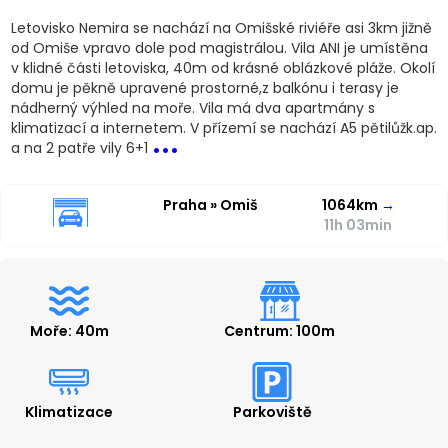
Letovisko Nemira se nachází na Omišské riviéře asi 3km jižně
od Omiše vpravo dole pod magistrálou. Vila ANI je umístěna
v klidné části letoviska, 40m od krásné oblázkové pláže. Okolí
domu je pěkně upravené prostorné,z balkónu i terasy je
nádherný výhled na moře. Vila má dva apartmány s
...
klimatizací a internetem. V přízemí se nachází A5 pětilůžk.ap.
a na 2 patře vily 6+1
Praha » Omiš
1064km
→
11h 03min
Moře: 40m
Centrum: 100m
Klimatizace
Parkoviště