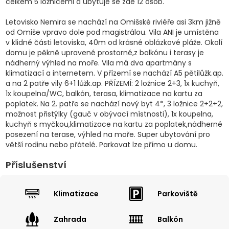
celkem 5 ložnicemi a ubytuje se zde 12 osob.
Letovisko Nemira se nachází na Omišské riviéře asi 3km jižně
od Omiše vpravo dole pod magistrálou. Vila ANI je umístěna
v klidné části letoviska, 40m od krásné oblázkové pláže. Okolí
domu je pěkně upravené prostorné,z balkónu i terasy je
nádherný výhled na moře. Vila má dva apartmány s
klimatizací a internetem. V přízemí se nachází A5 pětilůžk.ap.
a na 2 patře vily 6+1 lůžk.ap. PŘÍZEMÍ: 2 ložnice 2+3, 1x kuchyň,
1x koupelna/WC, balkón, terasa, klimatizace na kartu za
poplatek. Na 2. patře se nachází nový byt 4*, 3 ložnice 2+2+2,
možnost přistýlky (gauč v obývací místnosti), 1x koupelna,
kuchyň s myčkou,klimatizace na kartu za poplatek,nádherné
posezení na terase, výhled na moře. Super ubytování pro
větší rodinu nebo přátelé. Parkovat lze přímo u domu.
Příslušenství
Klimatizace
Parkoviště
Zahrada
Balkón