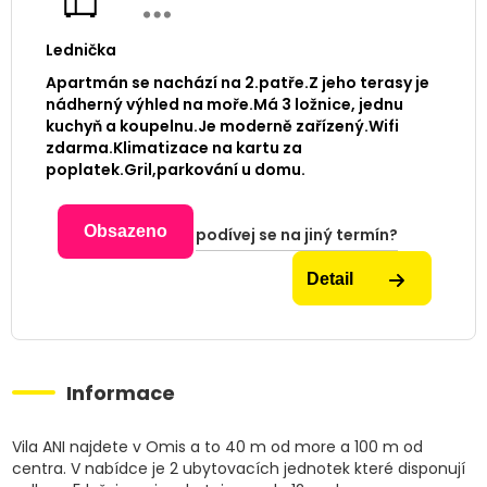
Lednička
Apartmán se nachází na 2.patře.Z jeho terasy je
nádherný výhled na moře.Má 3 ložnice, jednu
kuchyň a koupelnu.Je moderně zařízený.Wifi
zdarma.Klimatizace na kartu za
poplatek.Gril,parkování u domu.
Obsazeno
podívej se na jiný termín?
Detail
Informace
Vila ANI najdete v Omis a to 40 m od more a 100 m od
centra. V nabídce je 2 ubytovacích jednotek které disponují