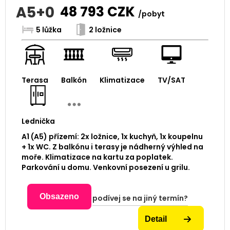
A5+0
48 793
CZK
/pobyt
5 lůžka
2 ložnice
Terasa
Balkón
Klimatizace
TV/SAT
Lednička
A1 (A5) přízemí: 2x ložnice, 1x kuchyň, 1x koupelnu
+ 1x WC. Z balkónu i terasy je nádherný výhled na
moře. Klimatizace na kartu za poplatek.
Parkování u domu. Venkovní posezení u grilu.
Obsazeno
podívej se na jiný termín?
Detail