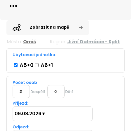
Zobrazit na mapě
Město:
Omiš
Region:
Jižní Dalmácie - Split
Ubytovací jednotka:
A5+0
A6+1
Počet osob
Dospělí
Dětí
Příjezd:
09.08.2026
▼
Odjezd: