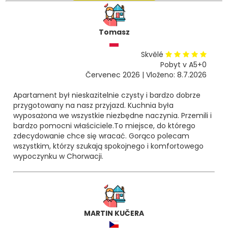
Tomasz
Skvělé
Pobyt v A5+0
Červenec 2026 | Vloženo: 8.7.2026
Apartament był nieskazitelnie czysty i bardzo dobrze
przygotowany na nasz przyjazd. Kuchnia była
wyposażona we wszystkie niezbędne naczynia. Przemili i
bardzo pomocni właściciele.To miejsce, do którego
zdecydowanie chce się wracać. Gorąco polecam
wszystkim, którzy szukają spokojnego i komfortowego
wypoczynku w Chorwacji.
MARTIN KUČERA