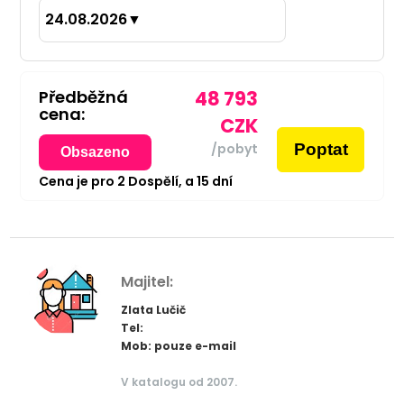
24.08.2026
▼
Předběžná
48 793
cena:
CZK
Poptat
/pobyt
Obsazeno
Cena je pro
2
Dospělí,
a
15
dní
Majitel:
Zlata Lučič
Tel:
Mob: pouze e-mail
V katalogu od 2007.