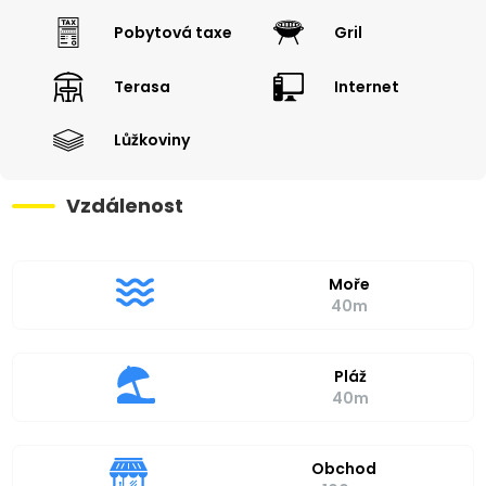
Pobytová taxe
Gril
Terasa
Internet
Lůžkoviny
Vzdálenost
Moře
40m
Pláž
40m
Obchod