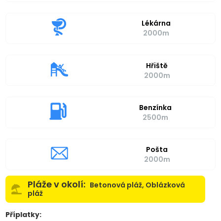
Lékárna
2000m
Hřiště
2000m
Benzínka
2500m
Pošta
2000m
Pláže v okolí:
Betonová pláž, Oblázková
pláž
Příplatky: