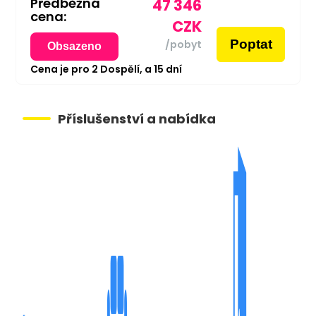
Předběžná
47 346
cena:
CZK
Poptat
/pobyt
Obsazeno
Cena je pro
2
Dospělí,
a
15
dní
Příslušenství a nabídka