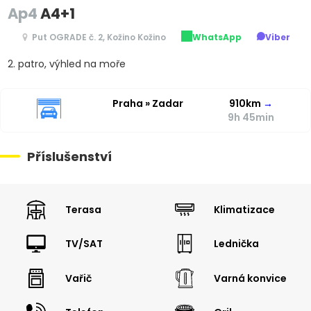
Ap4
A4+1
Put OGRADE č. 2, Kožino Kožino
WhatsApp
Viber
2. patro, výhled na moře
Praha » Zadar
910km
→
9h 45min
Příslušenství
Terasa
Klimatizace
TV/SAT
Lednička
Vařič
Varná konvice