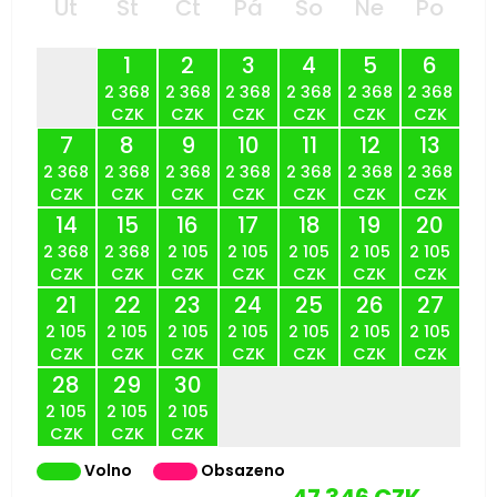
Út
St
Čt
Pá
So
Ne
Po
1
2
3
4
5
6
2 368
2 368
2 368
2 368
2 368
2 368
CZK
CZK
CZK
CZK
CZK
CZK
7
8
9
10
11
12
13
2 368
2 368
2 368
2 368
2 368
2 368
2 368
CZK
CZK
CZK
CZK
CZK
CZK
CZK
14
15
16
17
18
19
20
2 368
2 368
2 105
2 105
2 105
2 105
2 105
CZK
CZK
CZK
CZK
CZK
CZK
CZK
21
22
23
24
25
26
27
2 105
2 105
2 105
2 105
2 105
2 105
2 105
CZK
CZK
CZK
CZK
CZK
CZK
CZK
28
29
30
2 105
2 105
2 105
CZK
CZK
CZK
Volno
Obsazeno