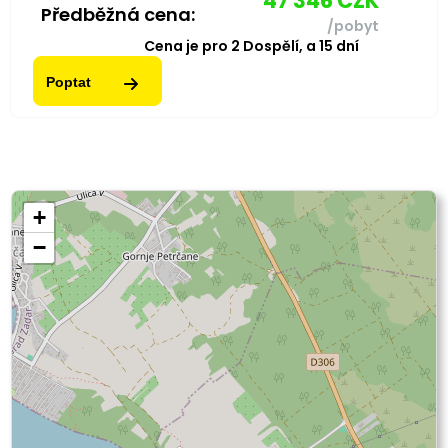
47 346
CZK
Předběžná cena:
/pobyt
Cena je pro
2
Dospělí,
a
15
dní
Poptat
+
−