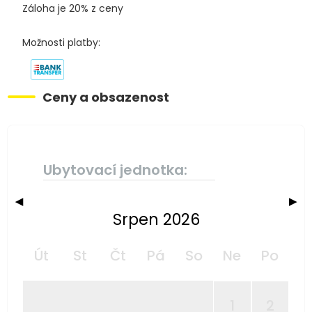
Záloha je 20% z ceny
Možnosti platby:
Ceny a obsazenost
Ubytovací jednotka:
◀
▶
Srpen 2026
Út
St
Čt
Pá
So
Ne
Po
1
2