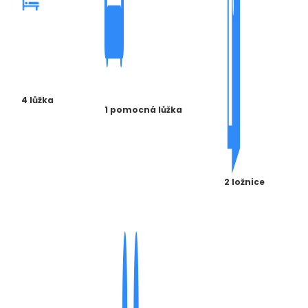
4 lůžka
1 pomocná lůžka
2 ložnice