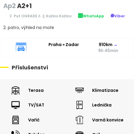
Ap2
A2+1
Put OGRADE č. 2, Kožino Kožino
WhatsApp
Viber
2. patro, výhled na moře
Praha » Zadar
910km
→
9h 45min
Příslušenství
Terasa
Klimatizace
TV/SAT
Lednička
Vařič
Varná konvice