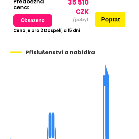
Předběžná
35 510
cena:
CZK
Poptat
/pobyt
Obsazeno
Cena je pro
2
Dospělí,
a
15
dní
Příslušenství a nabídka