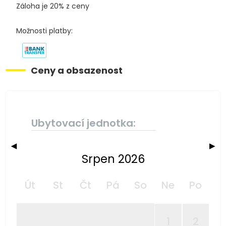
Záloha je 20% z ceny
Možnosti platby:
Ceny a obsazenost
Ubytovací jednotka:
◀
▶
Srpen 2026
Út
St
Čt
Pá
So
Ne
Po
1
2