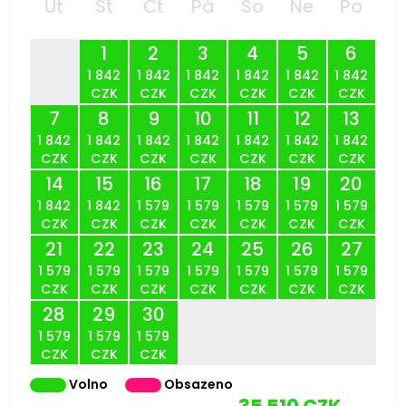
Út
St
Čt
Pá
So
Ne
Po
1
2
3
4
5
6
1 842
1 842
1 842
1 842
1 842
1 842
CZK
CZK
CZK
CZK
CZK
CZK
7
8
9
10
11
12
13
1 842
1 842
1 842
1 842
1 842
1 842
1 842
CZK
CZK
CZK
CZK
CZK
CZK
CZK
14
15
16
17
18
19
20
1 842
1 842
1 579
1 579
1 579
1 579
1 579
CZK
CZK
CZK
CZK
CZK
CZK
CZK
21
22
23
24
25
26
27
1 579
1 579
1 579
1 579
1 579
1 579
1 579
CZK
CZK
CZK
CZK
CZK
CZK
CZK
28
29
30
1 579
1 579
1 579
CZK
CZK
CZK
Volno
Obsazeno