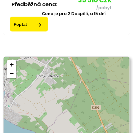
35 510
CZK
Předběžná cena:
/pobyt
Cena je pro
2
Dospělí,
a
15
dní
Poptat
+
−