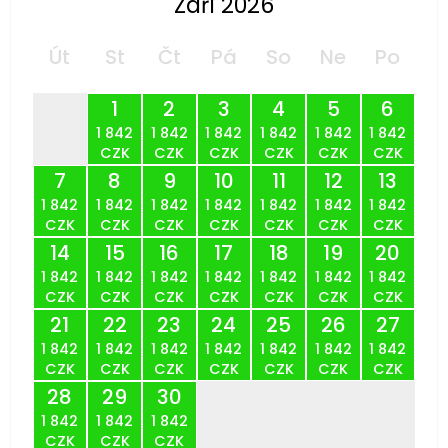
Září 2026
Út
St
Čt
Pá
So
Ne
Po
1
2
3
4
5
6
1 842
1 842
1 842
1 842
1 842
1 842
CZK
CZK
CZK
CZK
CZK
CZK
7
8
9
10
11
12
13
1 842
1 842
1 842
1 842
1 842
1 842
1 842
CZK
CZK
CZK
CZK
CZK
CZK
CZK
14
15
16
17
18
19
20
1 842
1 842
1 842
1 842
1 842
1 842
1 842
CZK
CZK
CZK
CZK
CZK
CZK
CZK
21
22
23
24
25
26
27
1 842
1 842
1 842
1 842
1 842
1 842
1 842
CZK
CZK
CZK
CZK
CZK
CZK
CZK
28
29
30
1 842
1 842
1 842
CZK
CZK
CZK