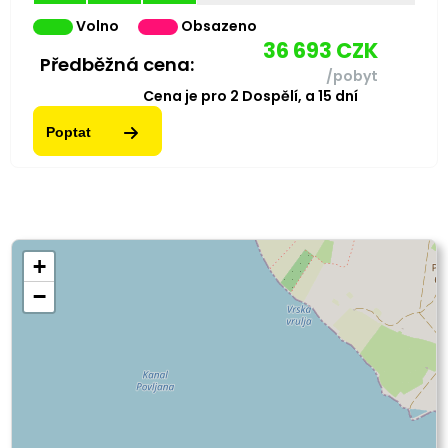
Volno
Obsazeno
36 693
CZK
Předběžná cena:
/pobyt
Cena je pro
2
Dospělí,
a
15
dní
Poptat
+
−