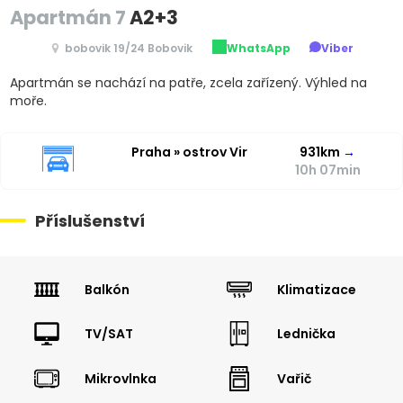
Apartmán 7
A2+3
bobovik 19/24 Bobovik
WhatsApp
Viber
Apartmán se nachází na patře, zcela zařízený. Výhled na
moře.
Praha » ostrov Vir
931km
→
10h 07min
Příslušenství
Balkón
Klimatizace
TV/SAT
Lednička
Mikrovlnka
Vařič