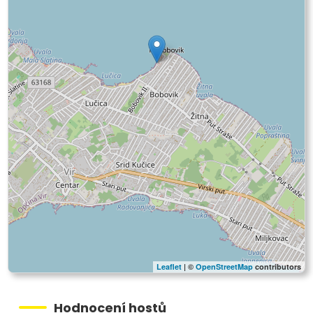
Leaflet
| ©
OpenStreetMap
contributors
Hodnocení hostů