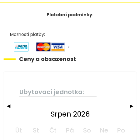
Platební podmínky:
Možnosti platby:
,
Ceny a obsazenost
Ubytovací jednotka:
◀
▶
Srpen 2026
Út
St
Čt
Pá
So
Ne
Po