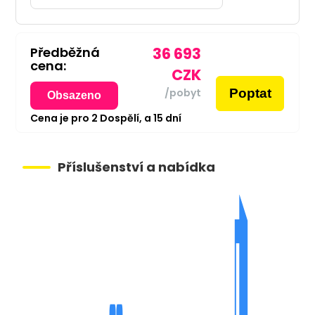
Předběžná
36 693
cena:
CZK
Poptat
/pobyt
Obsazeno
Cena je pro
2
Dospělí,
a
15
dní
Příslušenství a nabídka