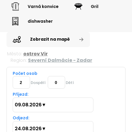
Varná konvice
Gril
dishwasher
Zobrazit na mapě
Město:
ostrov Vir
Region:
Severní Dalmácie - Zadar
Počet osob
Dospělí
Dětí
Příjezd:
09.08.2026
▼
Odjezd:
24.08.2026
▼