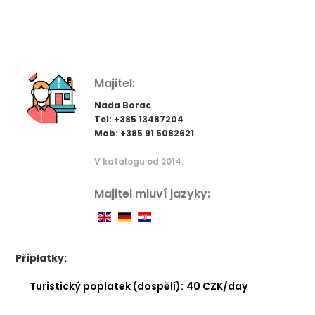
Majitel:
Nada Borac
Tel: +385 13487204
Mob: +385 91 5082621
V katalogu od 2014.
Majitel mluví jazyky:
Příplatky:
Turistický poplatek (dospělí):
40 CZK/day