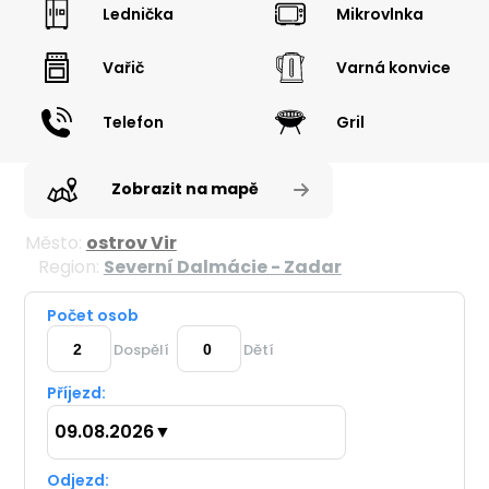
Lednička
Mikrovlnka
Vařič
Varná konvice
Telefon
Gril
Zobrazit na mapě
Město:
ostrov Vir
Region:
Severní Dalmácie - Zadar
Počet osob
Dospělí
Dětí
Příjezd:
09.08.2026
▼
Odjezd: