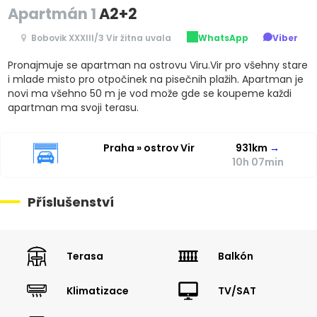
Apartmán 1
A2+2
Bobovik XXXIII/3 Vir žitna uvala
WhatsApp
Viber
Pronajmuje se apartman na ostrovu Viru.Vir pro všehny stare
i mlade misto pro otpočinek na pisečnih plažih. Apartman je
novi ma všehno 50 m je vod može gde se koupeme každi
apartman ma svoji terasu.
Praha » ostrov Vir
931km
→
10h 07min
Příslušenství
Terasa
Balkón
Klimatizace
TV/SAT