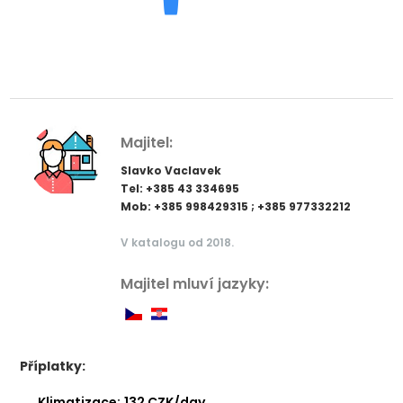
Majitel:
Slavko Vaclavek
Tel: +385 43 334695
Mob: +385 998429315 ; +385 977332212
V katalogu od 2018.
Majitel mluví jazyky:
Příplatky:
Klimatizace:
132 CZK/day