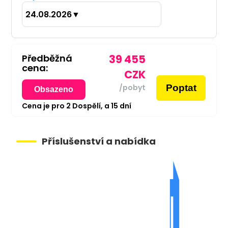
24.08.2026
▼
Předběžná
39 455
cena:
CZK
Poptat
/pobyt
Obsazeno
Cena je pro
2
Dospělí,
a
15
dní
Příslušenství a nabídka