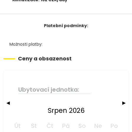
Platební podmínky:
Možnosti platby:
Ceny a obsazenost
Ubytovací jednotka:
◀
▶
Srpen 2026
Út
St
Čt
Pá
So
Ne
Po