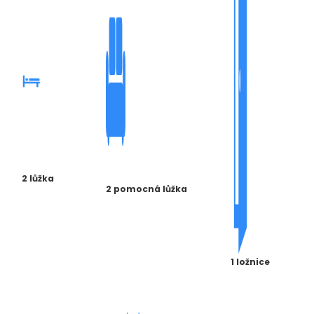
2 lůžka
2 pomocná lůžka
1 ložnice