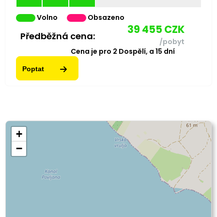
Volno
Obsazeno
39 455
CZK
Předběžná cena:
/pobyt
Cena je pro
2
Dospělí,
a
15
dní
Poptat
+
−