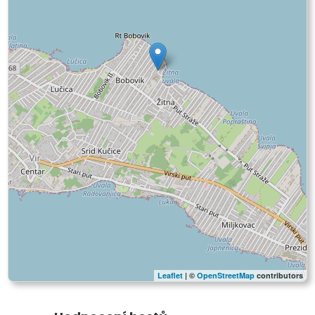
Leaflet
| ©
OpenStreetMap
contributors