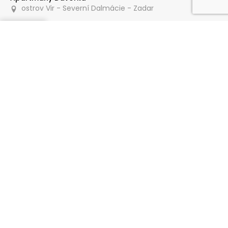
ostrov Vir - Severní Dalmácie - Zadar
Poptat
70 m
Apartmány Marjanović
ostrov Vir - Severní Dalmácie - Zadar