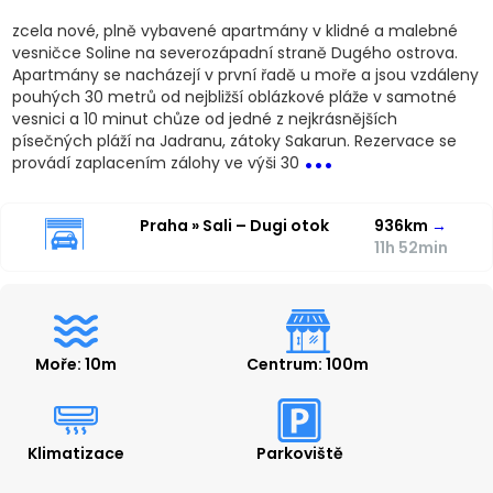
zcela nové, plně vybavené apartmány v klidné a malebné
vesničce Soline na severozápadní straně Dugého ostrova.
Apartmány se nacházejí v první řadě u moře a jsou vzdáleny
pouhých 30 metrů od nejbližší oblázkové pláže v samotné
vesnici a 10 minut chůze od jedné z nejkrásnějších
...
písečných pláží na Jadranu, zátoky Sakarun. Rezervace se
provádí zaplacením zálohy ve výši 30
Praha » Sali – Dugi otok
936km
→
11h 52min
Moře: 10m
Centrum: 100m
Klimatizace
Parkoviště