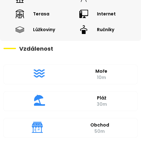
Terasa
Internet
Lůžkoviny
Ručníky
Vzdálenost
Moře
10m
Pláž
30m
Obchod
50m