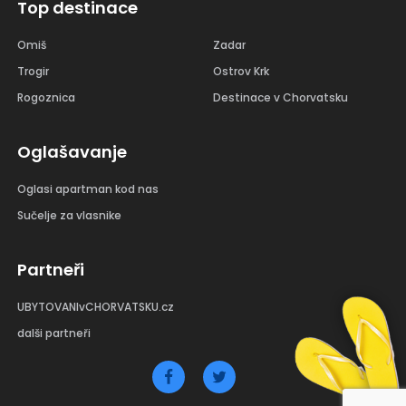
Top destinace
Omiš
Zadar
Trogir
Ostrov Krk
Rogoznica
Destinace v Chorvatsku
Oglašavanje
Oglasi apartman kod nas
Sučelje za vlasnike
Partneři
UBYTOVANIvCHORVATSKU.cz
dalši partneři