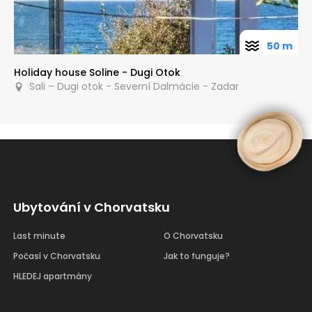
50 m
Holiday house Soline - Dugi Otok
Sali – Dugi otok - Severní Dalmácie - Zadar
Ubytování v Chorvatsku
Last minute
O Chorvatsku
Počasí v Chorvatsku
Jak to funguje?
HLEDEJ apartmány