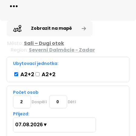
Zobrazit na mapě
Město:
Sali – Dugi otok
Region:
Severní Dalmácie - Zadar
Ubytovací jednotka:
A2+2
A2+2
Počet osob
Dospělí
Dětí
Příjezd:
07.08.2026
▼