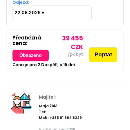
Odjezd:
22.08.2026
▼
Předběžná
39 455
cena:
CZK
Poptat
/pobyt
Obsazeno
Cena je pro
2
Dospělí,
a
15
dní
Majitel:
Maja Žilić
Tel:
Mob: +385 91 894 8229
V katalogu od 2026.