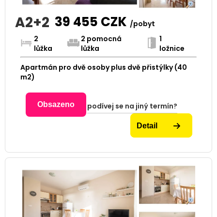
A2+2
39 455
CZK
/pobyt
2
2 pomocná
1
lůžka
lůžka
ložnice
Apartmán pro dvě osoby plus dvě přistýlky (40
m2)
Obsazeno
podívej se na jiný termín?
Detail