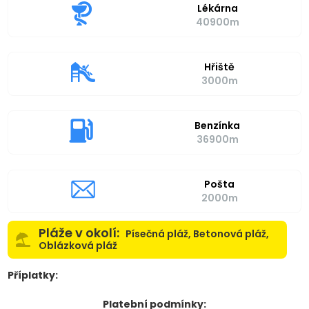
Lékárna
40900m
Hřiště
3000m
Benzínka
36900m
Pošta
2000m
Pláže v okolí:
Písečná pláž, Betonová pláž,
Oblázková pláž
Příplatky:
Platební podmínky: