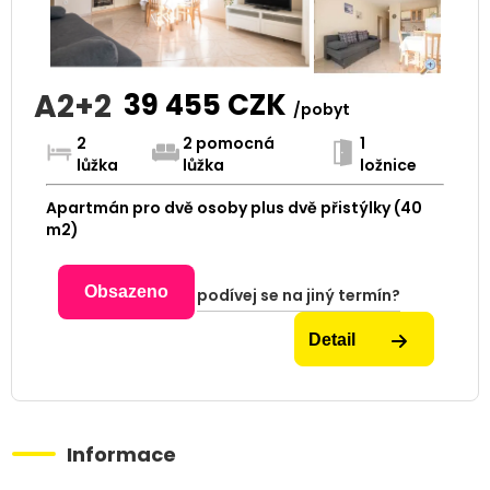
A2+2
39 455
CZK
/pobyt
2
2 pomocná
1
lůžka
lůžka
ložnice
Apartmán pro dvě osoby plus dvě přistýlky (40
m2)
Obsazeno
podívej se na jiný termín?
Detail
Informace