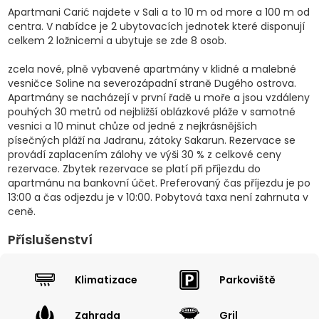
Apartmani Carić najdete v Sali a to 10 m od more a 100 m od
centra. V nabídce je 2 ubytovacích jednotek které disponují
celkem 2 ložnicemi a ubytuje se zde 8 osob.
zcela nové, plně vybavené apartmány v klidné a malebné
vesničce Soline na severozápadní straně Dugého ostrova.
Apartmány se nacházejí v první řadě u moře a jsou vzdáleny
pouhých 30 metrů od nejbližší oblázkové pláže v samotné
vesnici a 10 minut chůze od jedné z nejkrásnějších
písečných pláží na Jadranu, zátoky Sakarun. Rezervace se
provádí zaplacením zálohy ve výši 30 % z celkové ceny
rezervace. Zbytek rezervace se platí při příjezdu do
apartmánu na bankovní účet. Preferovaný čas příjezdu je po
13:00 a čas odjezdu je v 10:00. Pobytová taxa není zahrnuta v
ceně.
Příslušenství
Klimatizace
Parkoviště
Zahrada
Gril