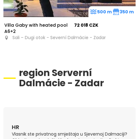
500 m
350 m
Villa Gaby with heated pool
72 018 CZK
A6+2
Sali – Dugi otok - Severní Dalmácie - Zadar
region Serverní
Dalmácie - Zadar
3
HR
Vlasnik ste privatnog smještaja u Sjevernoj Dalmaciji?