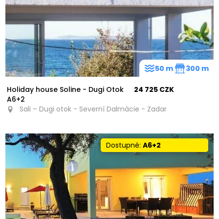
50 m
300 m
Holiday house Soline - Dugi Otok
24 725 CZK
A6+2
Sali – Dugi otok - Severní Dalmácie - Zadar
Dostupné:
A6+2