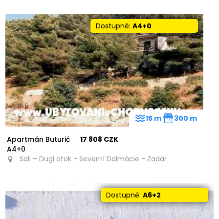
Dostupné:
A4+0
15 m
300 m
Apartmán Buturić
17 808 CZK
A4+0
Sali – Dugi otok - Severní Dalmácie - Zadar
Dostupné:
A6+2