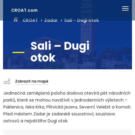
CROAT.com
CROAT
Zadar
Sali – Dugi otok
Sali – Dugi
otok
Zobrazit na mapě
Jedinečná zeměpisná poloha doslova otevírá pět národních
parků, které se mohou navštívit v jednodenních výletech –
Paklenica, řeka Krka, Plitvická jezera, Severní Velebit a Kornati.
Před městem Zadar je zadarské souostroví, soustava
ostrovů a největšího Dugi otok.