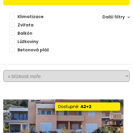
Klimatizace
Další filtry
Zvířata
Balkón
Lůžkoviny
Betonová pláž
+
SALI
−
Dostupné:
A2+2