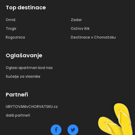
Top destinace
Omiš
Zadar
Trogir
Ostrov Krk
Rogoznica
Destinace v Chorvatsku
Oglašavanje
Oglasi apartman kod nas
Sučelje za vlasnike
Partneři
UBYTOVANIvCHORVATSKU.cz
dalši partneři