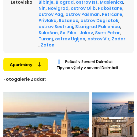
Letoviska:
Bibinje
,
Biograd
,
ostrov Ist
,
Maslenica
,
Nin
,
Novigrad
,
ostrov Olib
,
Pakoštane
,
ostrov Pag
,
ostrov Pašman
,
Petrčane
,
Privlaka
,
Ražanac
,
ostrov Dugi otok
,
ostrov Sestrunj
,
Starigrad Paklenica
,
Sukošan
,
Sv. Filip i Jakov
,
Sveti Petar
,
Turanj
,
ostrov Ugljan
,
ostrov Vir
,
Zadar
,
Zaton
Počasí v Severní Dalmácii
Apartmány
Tipy na výlety v severní Dalmácii
Fotogalerie Zadar: