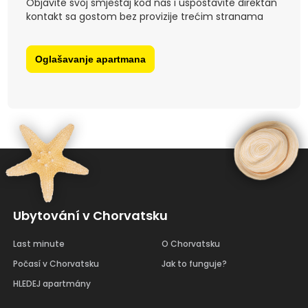
Objavite svoj smještaj kod nas i uspostavite direktan
kontakt sa gostom bez provizije trećim stranama
3
Oglašavanje apartmana
Ubytování v Chorvatsku
Last minute
O Chorvatsku
Počasí v Chorvatsku
Jak to funguje?
HLEDEJ apartmány