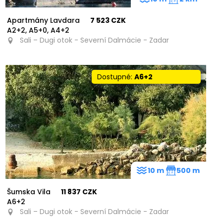
Apartmány Lavdara
7 523 CZK
A2+2, A5+0, A4+2
Sali – Dugi otok - Severní Dalmácie - Zadar
Dostupné:
A6+2
10 m
500 m
Šumska Vila
11 837 CZK
A6+2
Sali – Dugi otok - Severní Dalmácie - Zadar