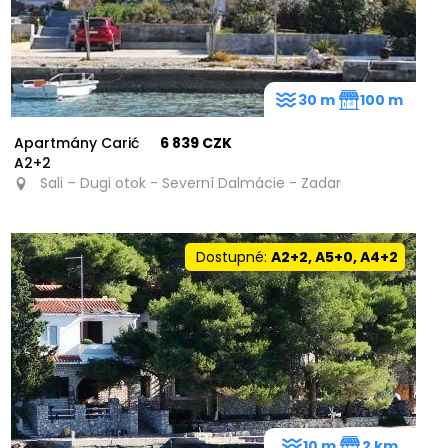
30 m
100 m
Apartmány Carić
6 839 CZK
A2+2
Sali – Dugi otok - Severní Dalmácie - Zadar
Dostupné:
A2+2, A5+0, A4+2
10 m
2 km