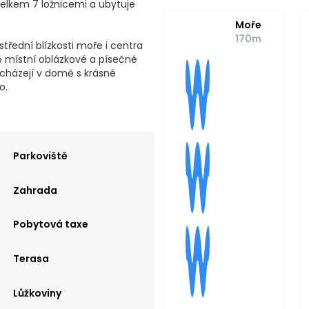
celkem 7 ložnicemi a ubytuje
Moře
170m
řední blízkosti moře i centra
 místní oblázkové a písečné
cházejí v domě s krásné
o.
Parkoviště
Zahrada
Pobytová taxe
Terasa
Lůžkoviny