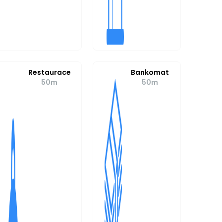
Restaurace
Bankomat
50m
50m