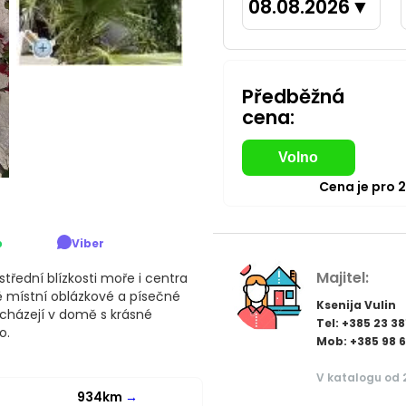
08.08.2026
▼
Předběžná
cena:
Volno
Cena je pro
p
Viber
Majitel:
řední blízkosti moře i centra
 místní oblázkové a písečné
Ksenija Vulin
cházejí v domě s krásné
Tel: +385 23 38
o.
Mob: +385 98 6
V katalogu od 
934km
→