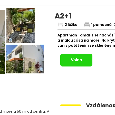
A2+1
2 lůžka
1 pomocná l
Apartmán Tamaris se nachází n
a malou částí na moře. Na kryt
vaří s potěšením se skleněným
Volno
Vzdálenos
od more a 50 m od centra. V