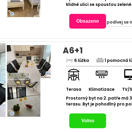
klidné ulici se spoustou zeleně
Obsazeno
podívej se 
A6+1
6 lůžka
1 pomocná l
Terasa
Klimatizace
TV/
Prostorný byt na 2. patře má 3
terasu. Byt je pohodlný pro p
Volno