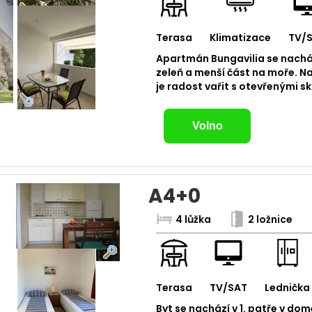
Terasa
Klimatizace
TV/
Apartmán Bungavilia se nacház
zeleň a menší část na moře. Na
je radost vařit s otevřenými s
Volno
A4+0
4 lůžka
2 ložnice
Terasa
TV/SAT
Lednička
Byt se nachází v 1. patře v dom