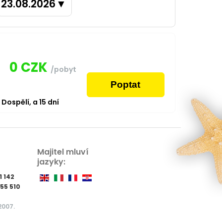
23.08.2026
▼
0
CZK
/pobyt
Poptat
2
Dospělí,
a
15
dní
Majitel mluví
jazyky:
1 142
55 510
2007.