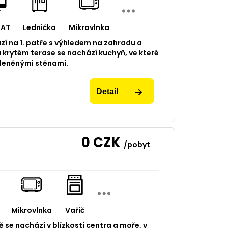
SAT
Lednička
Mikrovlnka
í na 1. patře s výhledem na zahradu a
 krytém terase se nachází kuchyň, ve které
kleněnými stěnami.
Detail
0
CZK
/pobyt
Mikrovlnka
Vařič
ě se nachází v blízkosti centra a moře, v