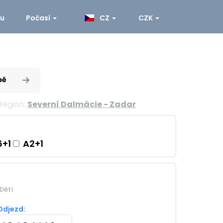
ku
Počasí
CZ
CZK
pě
Region:
Severní Dalmácie - Zadar
+1
A2+1
Dětí
Odjezd: