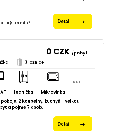
.
Detail
na jiný termín?
0
CZK
/pobyt
ůžka
3 ložnice
SAT
Lednička
Mikrovlnka
 pokoje, 2 koupelny, kuchyň + velkou
obyt a pojme 7 osob.
Detail