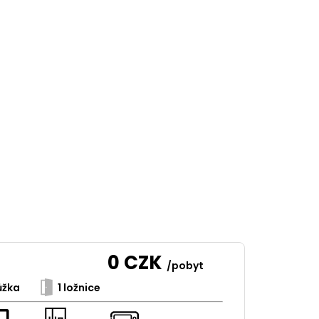
0
CZK
/pobyt
ůžka
1 ložnice