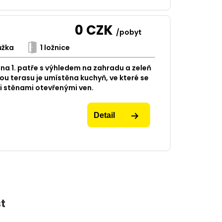
0
CZK
/pobyt
ůžka
1 ložnice
a 1. patře s výhledem na zahradu a zeleň
ou terasu je umístěna kuchyň, ve které se
i stěnami otevřenými ven.
Detail
t