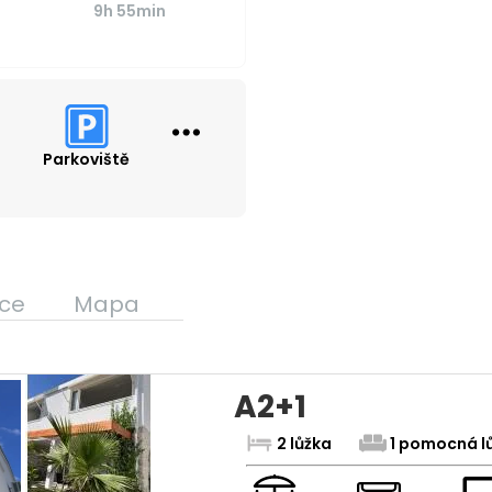
9h 55min
Parkoviště
ce
Mapa
A2+1
2 lůžka
1 pomocná l