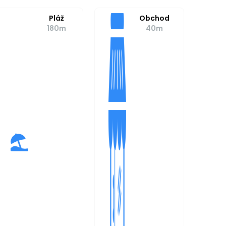
Pláž
Obchod
180m
40m