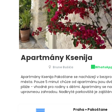
Apartmány Ksenija
Brune Bušića
WhatsAp
Apartmány Ksenija Pakoštane se nacházejí v bezprost
města. Pouze 5 minut chůze od apartmánu jsou dvě
pláže - vhodné pro rodiny s dětmi. Apartmány se na
upravneou zahradou. Nadkryté parkoviště je zajištěn
Praha » Pakoštane