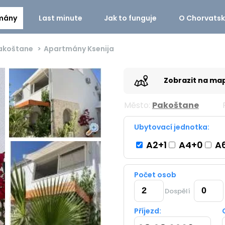
mány
Last minute
Jak to funguje
O Chorvats
akoštane
Apartmány Ksenija
Zobrazit na ma
Město:
Pakoštane
Ubytovací jednotka:
A2+1
A4+0
A6
Počet osob
Dospělí
Příjezd: