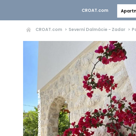
CROAT.com
Apart
CROAT.com
Severní Dalmácie - Zadar
P