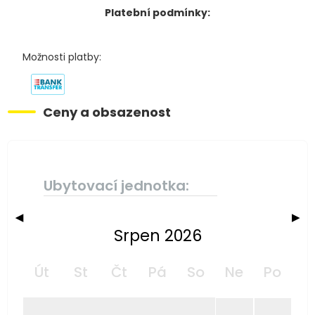
Platební podmínky:
Možnosti platby:
Ceny a obsazenost
Ubytovací jednotka:
◀
▶
Srpen 2026
Út
St
Čt
Pá
So
Ne
Po