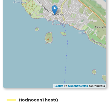
Leaflet
| ©
OpenStreetMap
contributors
Hodnocení hostů