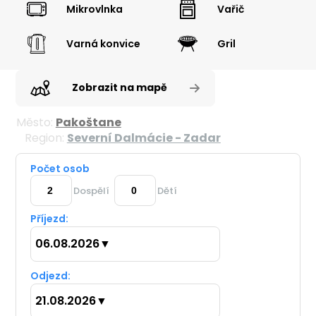
Mikrovlnka
Vařič
Varná konvice
Gril
Zobrazit na mapě
Město:
Pakoštane
Region:
Severní Dalmácie - Zadar
Počet osob
Dospělí
Dětí
Příjezd:
06.08.2026
▼
Odjezd:
21.08.2026
▼