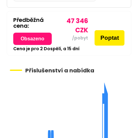
Předběžná
47 346
cena:
CZK
Poptat
/pobyt
Obsazeno
Cena je pro
2
Dospělí,
a
15
dní
Příslušenství a nabídka