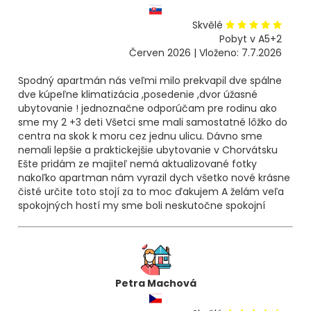
Skvělé
Pobyt v A5+2
Červen 2026 | Vloženo: 7.7.2026
Spodný apartmán nás veľmi milo prekvapil dve spálne
dve kúpeľne klimatizácia ,posedenie ,dvor úžasné
ubytovanie ! jednoznačne odporúčam pre rodinu ako
sme my 2 +3 deti Všetci sme mali samostatné lôžko do
centra na skok k moru cez jednu ulicu. Dávno sme
nemali lepšie a praktickejšie ubytovanie v Chorvátsku
Ešte pridám ze majiteľ nemá aktualizované fotky
nakoľko apartman nám vyrazil dych všetko nové krásne
čisté určite toto stojí za to moc ďakujem A želám veľa
spokojných hostí my sme boli neskutočne spokojní
Petra Machová