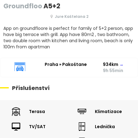
Groundfloo
A5+2
Jure Kaštelana 2
App on groundfloore is perfect for family of 5+2 person, app
have big terrace with grill. App have 80m2 , two bathroom,
two double room with kitchen and living room, beach is only
100m from apartman
Praha » Pakoštane
934km
→
9h 55min
Příslušenství
Terasa
Klimatizace
TV/SAT
Lednička