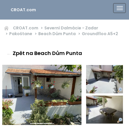
CROAT.com
CROAT.com
Severní Dalmácie - Zadar
Pakoštane
Beach Dům Punta
Groundfloo
A5+2
←
Zpět na Beach Dům Punta