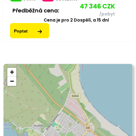
47 346
CZK
Předběžná cena:
/pobyt
Cena je pro
2
Dospělí,
a
15
dní
Poptat
+
−