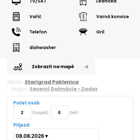
TV/SAT
Lednička
Vařič
Varná konvice
Telefon
Gril
dishwasher
Zobrazit na mapě
Město:
Starigrad Paklenica
Region:
Severní Dalmácie - Zadar
Počet osob
Dospělí
Dětí
Příjezd:
08.08.2026
▼