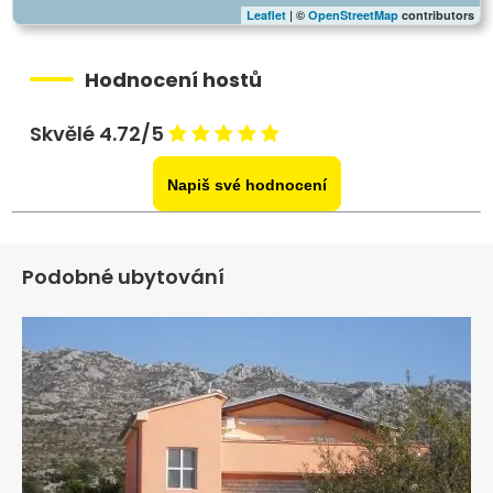
Leaflet
| ©
OpenStreetMap
contributors
Hodnocení hostů
Skvělé 4.72/5
Napiš své hodnocení
Podobné ubytování