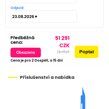
Odjezd:
23.08.2026
▼
Předběžná
51 291
cena:
CZK
Poptat
/pobyt
Obsazeno
Cena je pro
2
Dospělí,
a
15
dní
Příslušenství a nabídka