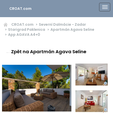
CROAT.com
CROAT.com
Severní Dalmácie - Zadar
Starigrad Paklenica
Apartmán Agava Seline
App AGAVA
A4+0
←
Zpět na Apartmán Agava Seline