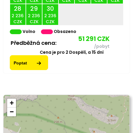
CZK
CZK
CZK
CZK
CZK
CZK
CZK
28
29
30
2 236
2 236
2 236
CZK
CZK
CZK
Volno
Obsazeno
51 291
CZK
Předběžná cena:
/pobyt
Cena je pro
2
Dospělí,
a
15
dní
Poptat
+
−