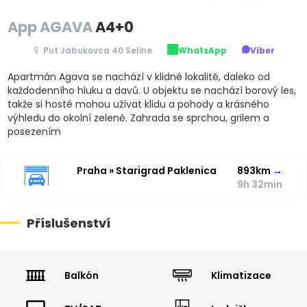
App AGAVA
A4+0
Put Jabukovca 40 Seline
WhatsApp
Viber
Apartmán Agava se nachází v klidné lokalitě, daleko od
každodenního hluku a davů. U objektu se nachází borový les,
takže si hosté mohou užívat klidu a pohody a krásného
výhledu do okolní zeleně. Zahrada se sprchou, grilem a
posezením
Praha » Starigrad Paklenica
893km
→
9h 32min
Příslušenství
Balkón
Klimatizace