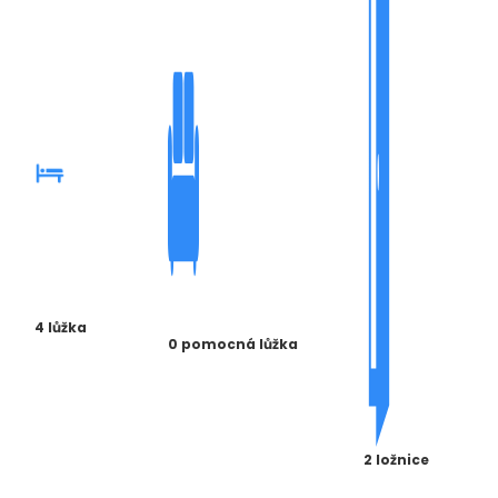
4 lůžka
0 pomocná lůžka
2 ložnice