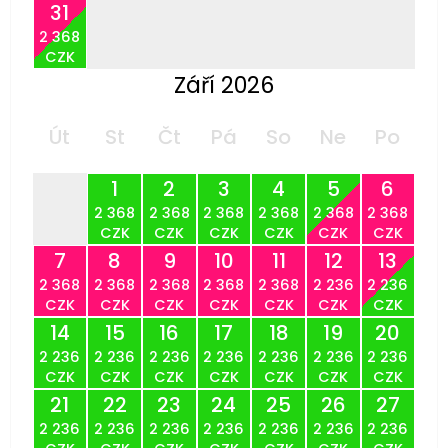
31
2 368
CZK
Září 2026
Út
St
Čt
Pá
So
Ne
Po
1
2
3
4
5
6
2 368
2 368
2 368
2 368
2 368
2 368
CZK
CZK
CZK
CZK
CZK
CZK
7
8
9
10
11
12
13
2 368
2 368
2 368
2 368
2 368
2 236
2 236
CZK
CZK
CZK
CZK
CZK
CZK
CZK
14
15
16
17
18
19
20
2 236
2 236
2 236
2 236
2 236
2 236
2 236
CZK
CZK
CZK
CZK
CZK
CZK
CZK
21
22
23
24
25
26
27
2 236
2 236
2 236
2 236
2 236
2 236
2 236