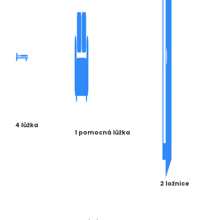
4 lůžka
1 pomocná lůžka
2 ložnice