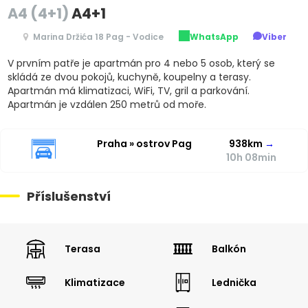
A4 (4+1)
A4+1
Marina Držića 18 Pag - Vodice
WhatsApp
Viber
V prvním patře je apartmán pro 4 nebo 5 osob, který se
skládá ze dvou pokojů, kuchyně, koupelny a terasy.
Apartmán má klimatizaci, WiFi, TV, gril a parkování.
Apartmán je vzdálen 250 metrů od moře.
Praha » ostrov Pag
938km
→
10h 08min
Příslušenství
Terasa
Balkón
Klimatizace
Lednička