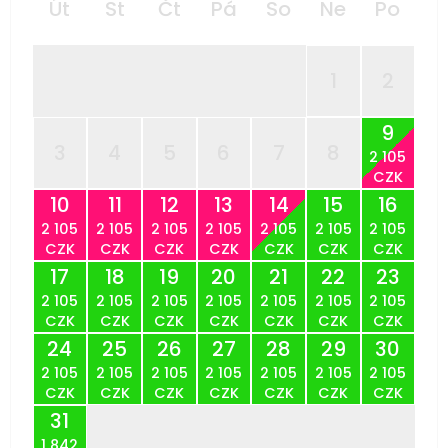
Út
St
Čt
Pá
So
Ne
Po
1
2
9
3
4
5
6
7
8
2 105
CZK
10
11
12
13
14
15
16
2 105
2 105
2 105
2 105
2 105
2 105
2 105
CZK
CZK
CZK
CZK
CZK
CZK
CZK
17
18
19
20
21
22
23
2 105
2 105
2 105
2 105
2 105
2 105
2 105
CZK
CZK
CZK
CZK
CZK
CZK
CZK
24
25
26
27
28
29
30
2 105
2 105
2 105
2 105
2 105
2 105
2 105
CZK
CZK
CZK
CZK
CZK
CZK
CZK
31
1 842