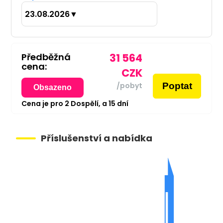
23.08.2026
▼
Předběžná
31 564
cena:
CZK
Poptat
/pobyt
Obsazeno
Cena je pro
2
Dospělí,
a
15
dní
Příslušenství a nabídka