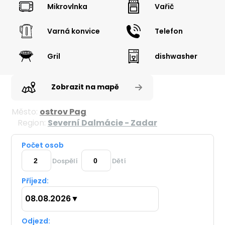
Mikrovlnka
Vařič
Varná konvice
Telefon
Gril
dishwasher
Zobrazit na mapě
Město:
ostrov Pag
Region:
Severní Dalmácie - Zadar
Počet osob
Dospělí
Dětí
Příjezd:
08.08.2026
▼
Odjezd: