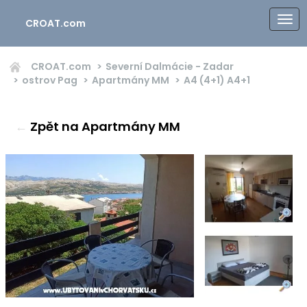
CROAT.com
CROAT.com
Severní Dalmácie - Zadar
ostrov Pag
Apartmány MM
A4 (4+1)
A4+1
←
Zpět na Apartmány MM