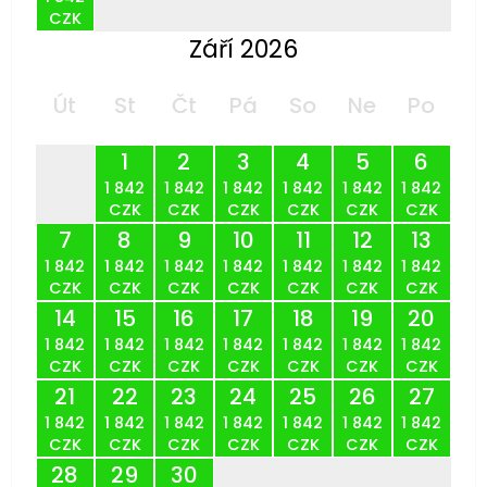
CZK
Září 2026
Út
St
Čt
Pá
So
Ne
Po
1
2
3
4
5
6
1 842
1 842
1 842
1 842
1 842
1 842
CZK
CZK
CZK
CZK
CZK
CZK
7
8
9
10
11
12
13
1 842
1 842
1 842
1 842
1 842
1 842
1 842
CZK
CZK
CZK
CZK
CZK
CZK
CZK
14
15
16
17
18
19
20
1 842
1 842
1 842
1 842
1 842
1 842
1 842
CZK
CZK
CZK
CZK
CZK
CZK
CZK
21
22
23
24
25
26
27
1 842
1 842
1 842
1 842
1 842
1 842
1 842
CZK
CZK
CZK
CZK
CZK
CZK
CZK
28
29
30