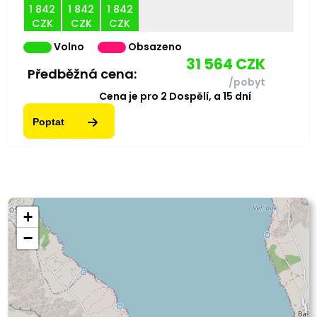
1 842
1 842
1 842
CZK
CZK
CZK
Volno
Obsazeno
31 564
CZK
Předběžná cena:
/pobyt
Cena je pro
2
Dospělí,
a
15
dní
Poptat
+
−