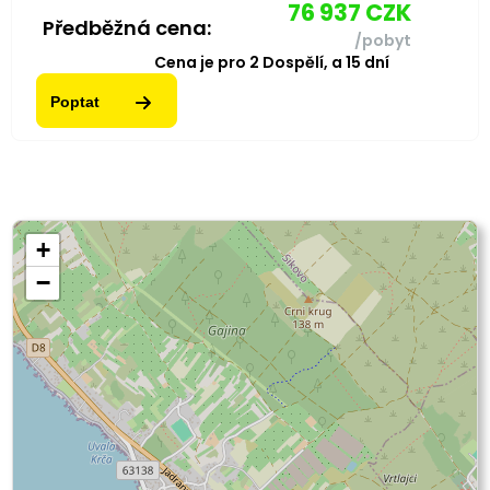
76 937
CZK
Předběžná cena:
/pobyt
Cena je pro
2
Dospělí,
a
15
dní
Poptat
+
−