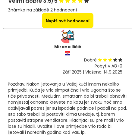
Velmi dobré 3.5/5
Známka na základě 2 hodnocení
Napiš své hodnocení
Mirana Iličić
Dobré
Pobyt v A8+0
Září 2025 | Vloženo: 14.9.2025
Pozdrav, Nakon ljetovanja u Vašoj kući imam nekoliko
primjedbi. Kuća je vrlo simpatična i vrlo ugodna što se
tiče privatnosti. Međutim, smatram da bi trebali obnoviti
namještaj odnosno krevete na katu jer svaku noć smo
doživljavali potres jer su ispadale podnice i padali na pod.
Isto tako trebali bi postaviti klima uređaje, tj. barem
postaviti stropne ventilatore. Hladnjaci su pre mali i vrlo
loše su hladili. Uvažite li ove primjedbe vrlo rado bi
ljetovali i narednih godina kod Vas. lp,