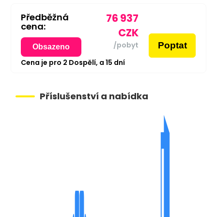
Předběžná
76 937
cena:
CZK
Poptat
/pobyt
Obsazeno
Cena je pro
2
Dospělí,
a
15
dní
Příslušenství a nabídka