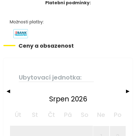
Platební podmínky:
Možnosti platby:
Ceny a obsazenost
Ubytovací jednotka:
◀
▶
Srpen 2026
Út
St
Čt
Pá
So
Ne
Po