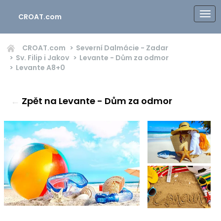
CROAT.com
CROAT.com
Severní Dalmácie - Zadar
Sv. Filip i Jakov
Levante - Dům za odmor
Levante
A8+0
←
Zpět na Levante - Dům za odmor