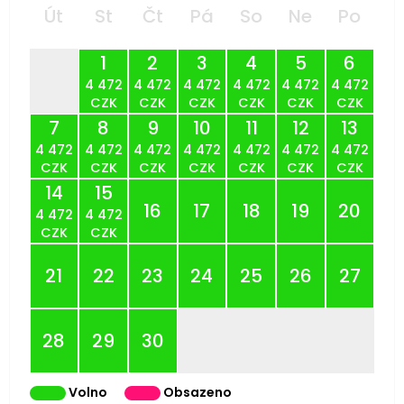
Út
St
Čt
Pá
So
Ne
Po
1
2
3
4
5
6
4 472
4 472
4 472
4 472
4 472
4 472
CZK
CZK
CZK
CZK
CZK
CZK
7
8
9
10
11
12
13
4 472
4 472
4 472
4 472
4 472
4 472
4 472
CZK
CZK
CZK
CZK
CZK
CZK
CZK
14
15
16
17
18
19
20
4 472
4 472
CZK
CZK
21
22
23
24
25
26
27
28
29
30
Volno
Obsazeno