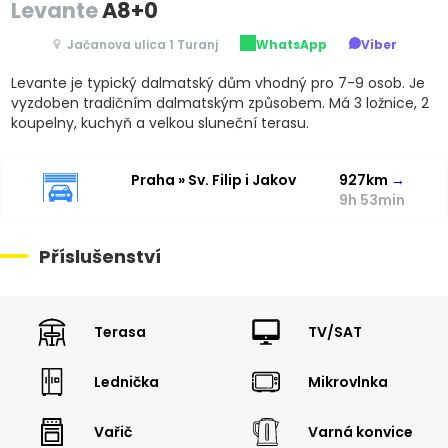
Levante
A8+0
Jačanova ulica 1 Turanj
WhatsApp
Viber
Levante je typický dalmatský dům vhodný pro 7-9 osob. Je
vyzdoben tradičním dalmatským způsobem. Má 3 ložnice, 2
koupelny, kuchyň a velkou sluneční terasu.
Praha » Sv. Filip i Jakov
927km
→
9h 53min
Příslušenství
Terasa
TV/SAT
Lednička
Mikrovlnka
Vařič
Varná konvice