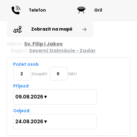
Telefon
Gril
Zobrazit na mapě
Město:
Sv. Filip i Jakov
Region:
Severní Dalmácie - Zadar
Počet osob
Dospělí
Dětí
Příjezd:
09.08.2026
▼
Odjezd:
24.08.2026
▼