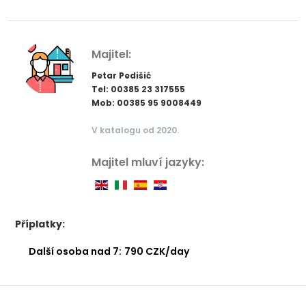
Majitel:
Petar Pedišić
Tel: 00385 23 317555
Mob: 00385 95 9008449
V katalogu od 2020.
Majitel mluví jazyky:
Příplatky:
Další osoba nad 7:
790 CZK/day