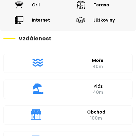
Gril
Terasa
Internet
Lůžkoviny
Vzdálenost
Moře
40m
Pláž
40m
Obchod
100m