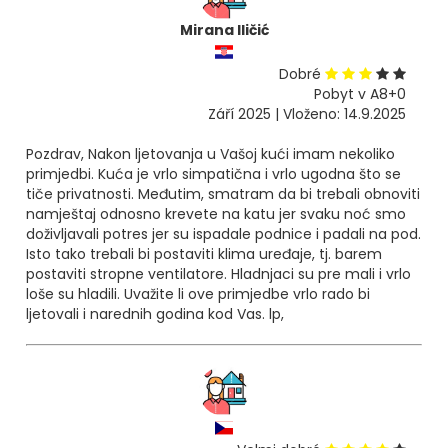
Mirana Iličić
Dobré
Pobyt v A8+0
Září 2025 | Vloženo: 14.9.2025
Pozdrav, Nakon ljetovanja u Vašoj kući imam nekoliko
primjedbi. Kuća je vrlo simpatična i vrlo ugodna što se
tiče privatnosti. Međutim, smatram da bi trebali obnoviti
namještaj odnosno krevete na katu jer svaku noć smo
doživljavali potres jer su ispadale podnice i padali na pod.
Isto tako trebali bi postaviti klima uređaje, tj. barem
postaviti stropne ventilatore. Hladnjaci su pre mali i vrlo
loše su hladili. Uvažite li ove primjedbe vrlo rado bi
ljetovali i narednih godina kod Vas. lp,