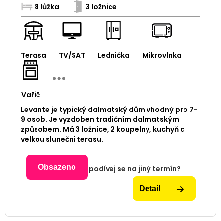
8 lůžka
3 ložnice
Terasa
TV/SAT
Lednička
Mikrovlnka
Vařič
Levante je typický dalmatský dům vhodný pro 7-
9 osob. Je vyzdoben tradičním dalmatským
způsobem. Má 3 ložnice, 2 koupelny, kuchyň a
velkou sluneční terasu.
Obsazeno
podívej se na jiný termín?
Detail