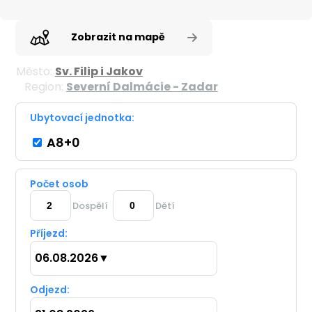
Zobrazit na mapě
Město:
Sv. Filip i Jakov
Region:
Severní Dalmácie - Zadar
Ubytovací jednotka:
A8+0
Počet osob
Dospělí
Dětí
Příjezd:
06.08.2026
▼
Odjezd: