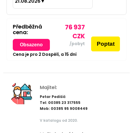
21.08.2026
▼
Předběžná
76 937
cena:
CZK
Poptat
/pobyt
Obsazeno
Cena je pro
2
Dospělí,
a
15
dní
Majitel:
Petar Pedišić
Tel: 00385 23 317555
Mob: 00385 95 9008449
V katalogu od 2020.