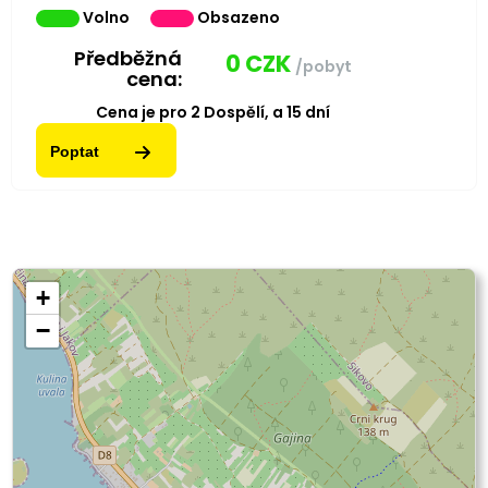
Volno
Obsazeno
Předběžná
0
CZK
/pobyt
cena:
Cena je pro
2
Dospělí,
a
15
dní
Poptat
+
−