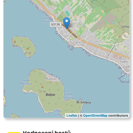
Leaflet
| ©
OpenStreetMap
contributors
Hodnocení hostů