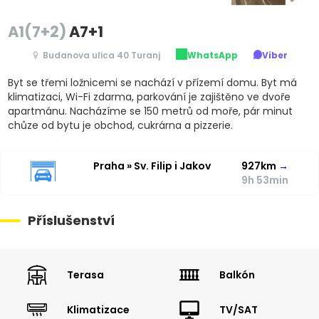
A1(7+2)
A7+1
Budanova ulica 40 Turanj
WhatsApp
Viber
Byt se třemi ložnicemi se nachází v přízemí domu. Byt má
klimatizaci, Wi-Fi zdarma, parkování je zajištěno ve dvoře
apartmánu. Nacházíme se 150 metrů od moře, pár minut
chůze od bytu je obchod, cukrárna a pizzerie.
Praha » Sv. Filip i Jakov
927km
→
9h 53min
Příslušenství
Terasa
Balkón
Klimatizace
TV/SAT