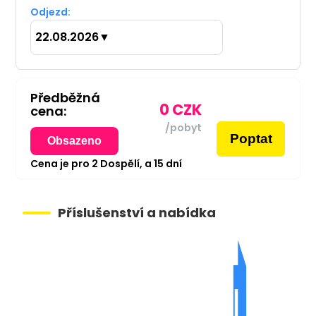
Odjezd:
22.08.2026
▼
Předběžná
0
CZK
cena:
/pobyt
Poptat
Obsazeno
Cena je pro
2
Dospělí,
a
15
dní
Příslušenství a nabídka