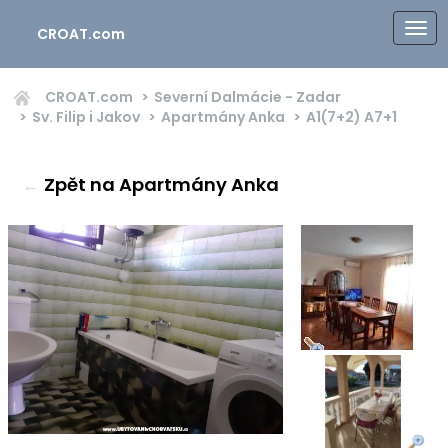
CROAT.com
CROAT.com
Severní Dalmácie - Zadar
Sv. Filip i Jakov
Apartmány Anka
A1(7+2)
A7+1
←
Zpět na Apartmány Anka