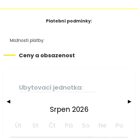
Platební podmínky:
Možnosti platby:
Ceny a obsazenost
Ubytovací jednotka:
◀
▶
Srpen 2026
Út
St
Čt
Pá
So
Ne
Po