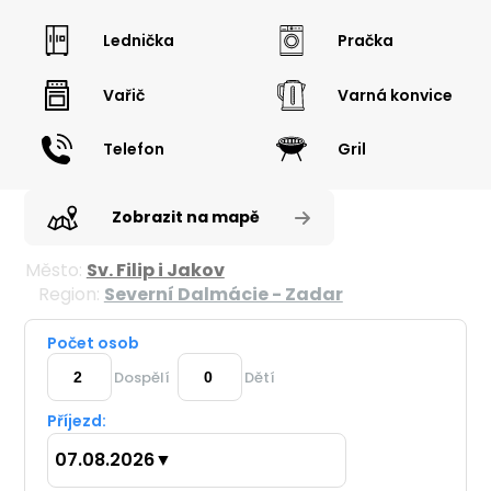
Lednička
Pračka
Vařič
Varná konvice
Telefon
Gril
Zobrazit na mapě
Město:
Sv. Filip i Jakov
Region:
Severní Dalmácie - Zadar
Počet osob
Dospělí
Dětí
Příjezd:
07.08.2026
▼