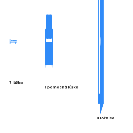
7 lůžka
1 pomocná lůžka
3 ložnice