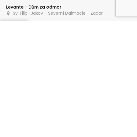
Levante - Dům za odmor
Sv. Filip i Jakov - Severní Dalmácie - Zadar
Poptat
150 m
Apartmány Anka
Sv. Filip i Jakov - Severní Dalmácie - Zadar