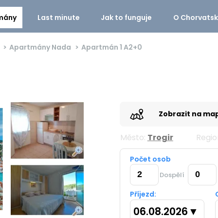
mány
Last minute
Jak to funguje
O Chorvats
Apartmány Nada
Apartmán 1
A2+0
Zobrazit na ma
Město:
Trogir
Regio
Počet osob
Dospělí
Příjezd:
06.08.2026
▼