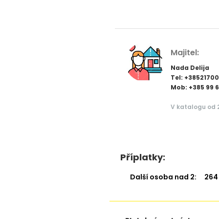
Majitel:
Nada Delija
Tel: +3852170
Mob: +385 99 
V katalogu od 
Příplatky:
Další osoba nad 2:
264