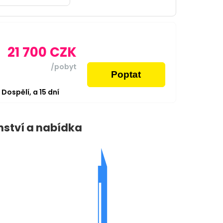
21 700
CZK
/pobyt
Poptat
2
Dospělí,
a
15
dní
nství a nabídka