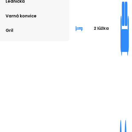
Lednička
Varná konvice
2 lůžka
Gril