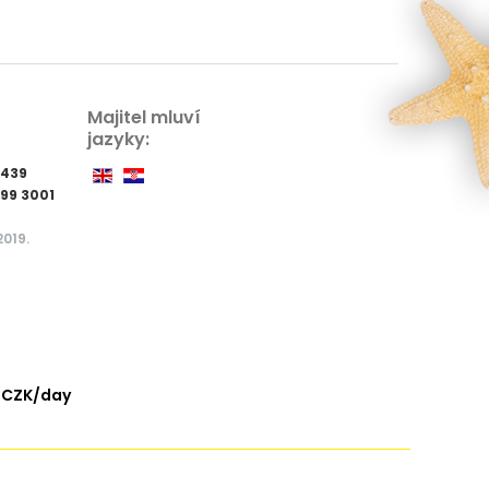
Majitel mluví
jazyky:
0439
699 3001
2019.
 CZK/day