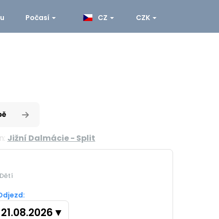
ku
Počasí
CZ
CZK
pě
n:
Jižní Dalmácie - Split
Dětí
Odjezd:
21.08.2026
▼