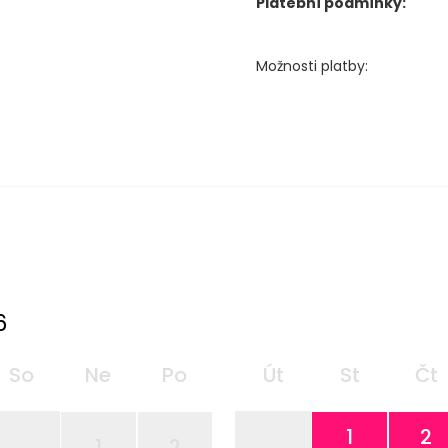
Platební podmínky:
Možnosti platby:
6
So
Ne
Po
Út
St
Čt
1
2
1
2