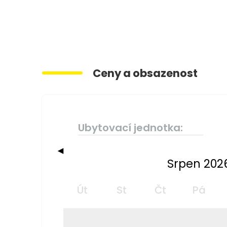
Ceny a obsazenost
Ubytovací jednotka:
◀
Srpen 202
Út
St
Čt
Pá