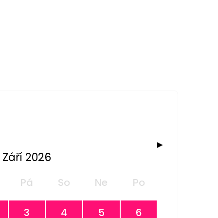
▶
Září 2026
Pá
So
Ne
Po
3
4
5
6