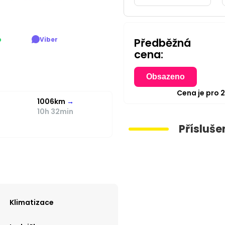
p
Viber
Předběžná
cena:
Obsazeno
Cena je pro
1006km
→
10h 32min
Přísluše
Klimatizace