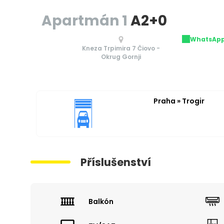
Apartmán 1
A2+0
WhatsAp
Kneza Trpimira 7 Čiovo -
Okrug Gornji
Praha » Trogir
Příslušenství
Balkón