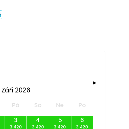
▶
Září 2026
Pá
So
Ne
Po
3
4
5
6
3 420
3 420
3 420
3 420