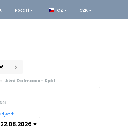
ku
Počasí
CZ
CZK
pě
n:
Jižní Dalmácie - Split
Dětí
Odjezd:
22.08.2026
▼