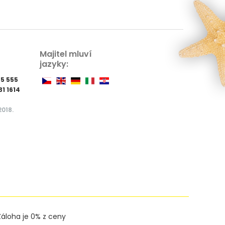
Majitel mluví
jazyky:
35 555
31 1614
2018.
Záloha je 0% z ceny