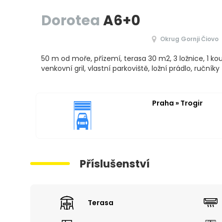
Dorotea
A6+0
Okrug Gornji Čiovo
50 m od moře, přízemí, terasa 30 m2, 3 ložnice, 1 kou
venkovní gril, vlastní parkoviště, ložní prádlo, ručníky
Praha » Trogir
Příslušenství
Terasa