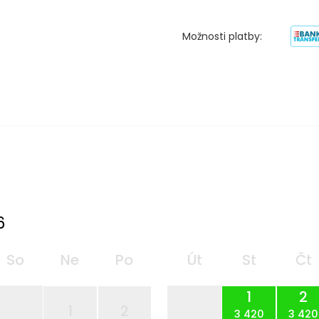
Možnosti platby:
6
So
Ne
Po
Út
St
Čt
1
2
1
2
3 420
3 420