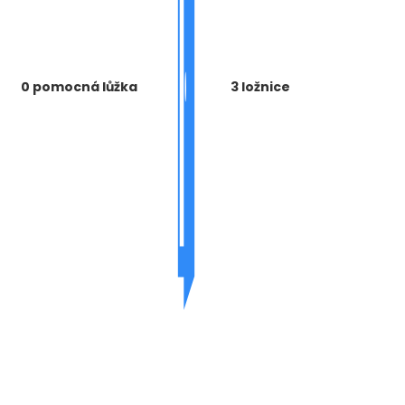
0 pomocná lůžka
3 ložnice