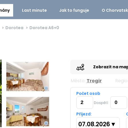
mány
Last minute
Jak to funguje
O Chorvats
Dorotea
Dorotea
A6+0
Zobrazit na ma
Město:
Trogir
Regio
Počet osob
Dospělí
Příjezd:
07.08.2026
▼