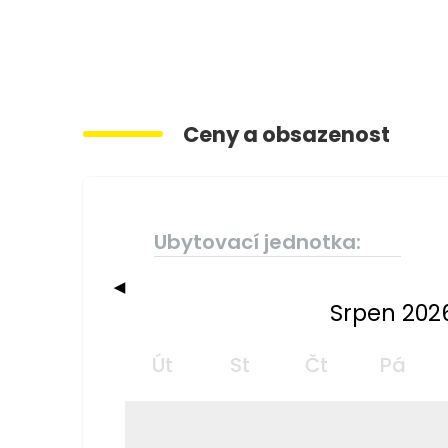
Ceny a obsazenost
Ubytovací jednotka:
◀
Srpen 202
Út
St
Čt
Pá