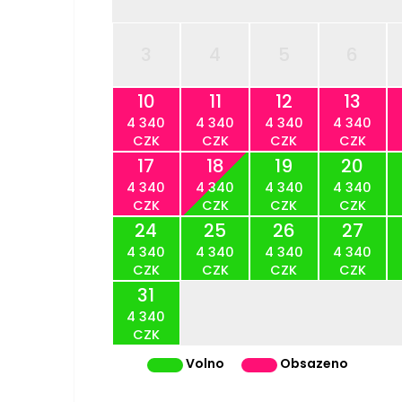
3
4
5
6
10
11
12
13
4 340
4 340
4 340
4 340
CZK
CZK
CZK
CZK
17
18
19
20
4 340
4 340
4 340
4 340
CZK
CZK
CZK
CZK
24
25
26
27
4 340
4 340
4 340
4 340
CZK
CZK
CZK
CZK
31
4 340
CZK
Volno
Obsazeno