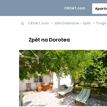
CROAT.com
Apart
CROAT.com
Jižní Dalmácie - Split
Trogir
←
Zpět na Dorotea