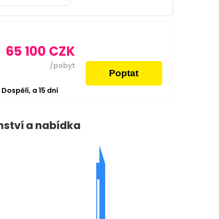
65 100
CZK
/pobyt
Poptat
2
Dospělí,
a
15
dní
nství a nabídka