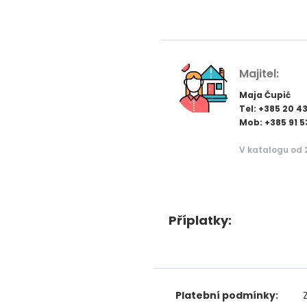
Majitel:
Maja Čupić
Tel: +385 20 4
Mob: +385 91 5
V katalogu od 
Příplatky:
Platební podmínky: