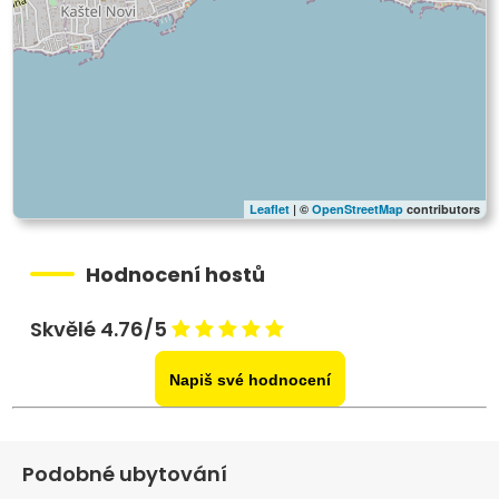
Leaflet
| ©
OpenStreetMap
contributors
Hodnocení hostů
Skvělé 4.76/5
Napiš své hodnocení
Podobné ubytování