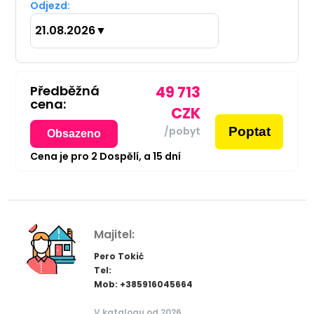
Odjezd:
21.08.2026
▼
Předběžná
49 713
cena:
CZK
Poptat
/pobyt
Obsazeno
Cena je pro
2
Dospělí,
a
15
dní
Majitel:
Pero Tokić
Tel:
Mob: +385916045664
V katalogu od 2026.