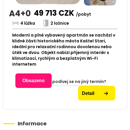
A4+0
49 713
CZK
/pobyt
4 lůžka
2 ložnice
Moderní a plně vybavený apartmán se nachází v
klidné části historického města Kaštel Stari,
ideální pro relaxační rodinnou dovolenou nebo
útěk ve dvou. Objekt nabízí příjemný interiér s
klimatizací, rychlým a bezplatným Wi-Fi
internetem
Obsazeno
podívej se na jiný termín?
Detail
Informace