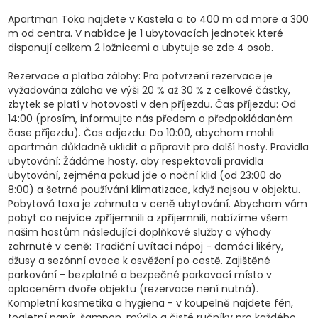
Apartman Toka najdete v Kastela a to 400 m od more a 300
m od centra. V nabídce je 1 ubytovacích jednotek které
disponují celkem 2 ložnicemi a ubytuje se zde 4 osob.
Rezervace a platba zálohy: Pro potvrzení rezervace je
vyžadována záloha ve výši 20 % až 30 % z celkové částky,
zbytek se platí v hotovosti v den příjezdu. Čas příjezdu: Od
14:00 (prosím, informujte nás předem o předpokládaném
čase příjezdu). Čas odjezdu: Do 10:00, abychom mohli
apartmán důkladně uklidit a připravit pro další hosty. Pravidla
ubytování: Žádáme hosty, aby respektovali pravidla
ubytování, zejména pokud jde o noční klid (od 23:00 do
8:00) a šetrné používání klimatizace, když nejsou v objektu.
Pobytová taxa je zahrnuta v ceně ubytování. Abychom vám
pobyt co nejvíce zpříjemnili a zpříjemnili, nabízíme všem
našim hostům následující doplňkové služby a výhody
zahrnuté v ceně: Tradiční uvítací nápoj - domácí likéry,
džusy a sezónní ovoce k osvěžení po cestě. Zajištěné
parkování - bezplatné a bezpečné parkovací místo v
oploceném dvoře objektu (rezervace není nutná).
Kompletní kosmetika a hygiena - v koupelně najdete fén,
toaletní papír, šampon, mýdlo a čisté ručníky pro každého