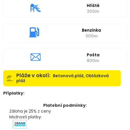
Hřiště
300m
Benzínka
300m
Pošta
800m
Pláže v okolí:
Betonová pláž, Oblázková
pláž
Příplatky:
Platební podmínky:
Záloha je 25% z ceny
Možnosti platby: