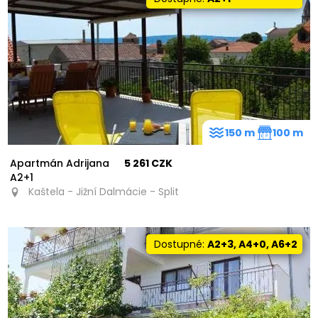
150 m
100 m
Apartmán Adrijana
5 261 CZK
A2+1
Kaštela - Jižní Dalmácie - Split
Dostupné:
A2+3, A4+0, A6+2