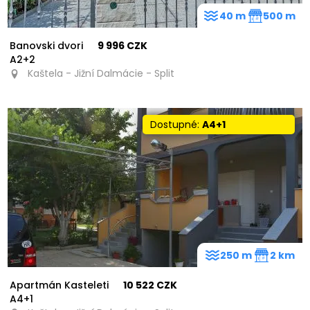
40 m
500 m
Banovski dvori
9 996 CZK
A2+2
Kaštela - Jižní Dalmácie - Split
Dostupné:
A4+1
250 m
2 km
Apartmán Kasteleti
10 522 CZK
A4+1