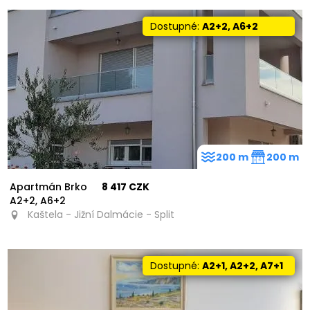
Dostupné:
A2+2, A6+2
200 m
200 m
Apartmán Brko
8 417 CZK
A2+2, A6+2
Kaštela - Jižní Dalmácie - Split
Dostupné:
A2+1, A2+2, A7+1