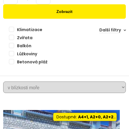
Zobrazit
Klimatizace
Další filtry
Zvířata
Balkón
Lůžkoviny
Betonová pláž
+
KASTELA
−
Dostupné:
A4+1, A2+0, A2+2, A4+0