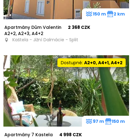
150 m
2 km
Apartmány Dům Valentin
2 368 CZK
A2+2, A2+3, A4+2
Kaštela - Jižní Dalmácie - Split
Dostupné:
A2+0, A4+1, A4+2
97 m
150 m
Apartmány 7 Kastela
4 998 CZK