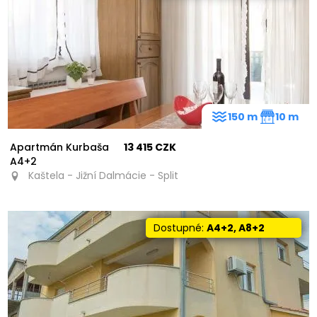
24
150 m
10 m
Apartmán Kurbaša
13 415 CZK
A4+2
Kaštela - Jižní Dalmácie - Split
Dostupné:
A4+2, A8+2