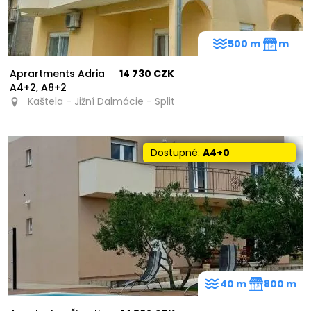
500 m
m
Aprartments Adria
14 730 CZK
A4+2, A8+2
Kaštela - Jižní Dalmácie - Split
Dostupné:
A4+0
40 m
800 m