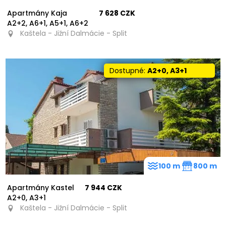
Apartmány Kaja
7 628 CZK
A2+2, A6+1, A5+1, A6+2
Kaštela - Jižní Dalmácie - Split
Dostupné:
A2+0, A3+1
100 m
800 m
Apartmány Kastel
7 944 CZK
A2+0, A3+1
Kaštela - Jižní Dalmácie - Split