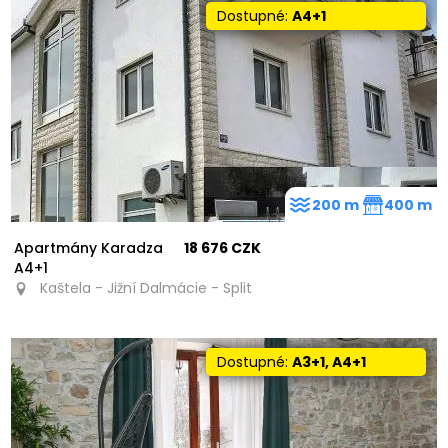
Dostupné:
A4+1
200 m
400 m
Apartmány Karadza
18 676 CZK
A4+1
Kaštela - Jižní Dalmácie - Split
Dostupné:
A3+1, A4+1