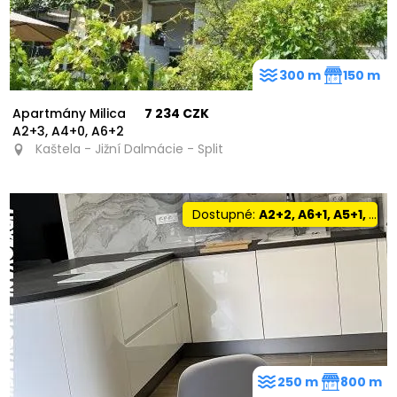
300 m
150 m
Apartmány Milica
7 234 CZK
A2+3, A4+0, A6+2
Kaštela - Jižní Dalmácie - Split
Dostupné:
A2+2, A6+1, A5+1, A6+2
250 m
800 m