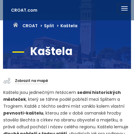
CROAT.com
CROAT
Split
Kaštela
Kaštela
Zobrazit na mapě
Kaštela jsou jedinečným řetězcem
sedmi historických
městeček
, který se táhne podél pobřeží mezi Splitem a
Trogirem. Každé z těchto sedmi míst vzniklo kolem vlastní
pevnosti-kaštelu
, kterou zde v době osmanské hrozby
stavěla šlechta a církev na obranu obyvatel a majetku, a
právě odtud pochází i název celého regionu. Kaštela lemuje
dlouhé pobřeží s řadou pláží
, vhodných jak pro rodinnou