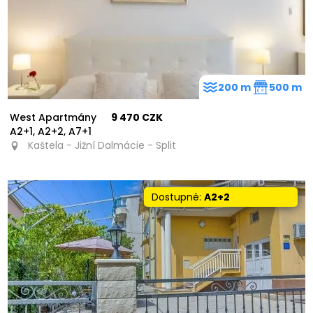
200 m
500 m
West Apartmány
9 470 CZK
A2+1, A2+2, A7+1
Kaštela - Jižní Dalmácie - Split
Dostupné:
A2+2