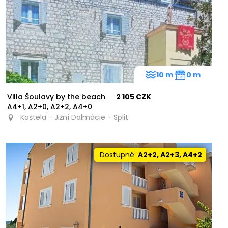
10 m
0 m
Villa Šoulavy by the beach
2 105 CZK
A4+1, A2+0, A2+2, A4+0
Kaštela - Jižní Dalmácie - Split
Dostupné:
A2+2, A2+3, A4+2