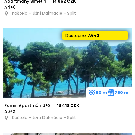
Apartmány Šimetin
14 862 CZK
A4+0
Kaštela - Jižní Dalmácie - Split
Dostupné:
A6+2
50 m
750 m
Rumin Apartmán 6+2
18 413 CZK
A6+2
Kaštela - Jižní Dalmácie - Split