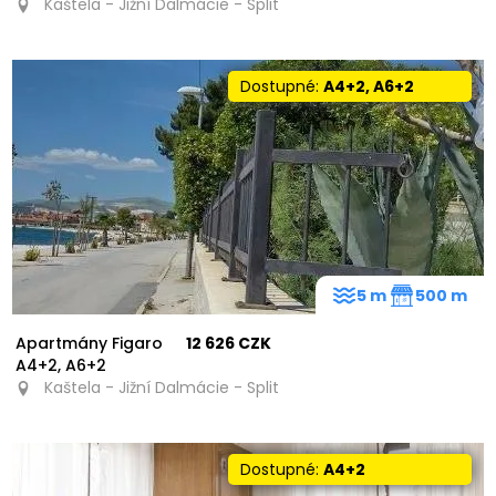
Kaštela - Jižní Dalmácie - Split
Dostupné:
A4+2, A6+2
5 m
500 m
Apartmány Figaro
12 626 CZK
A4+2, A6+2
Kaštela - Jižní Dalmácie - Split
Dostupné:
A4+2