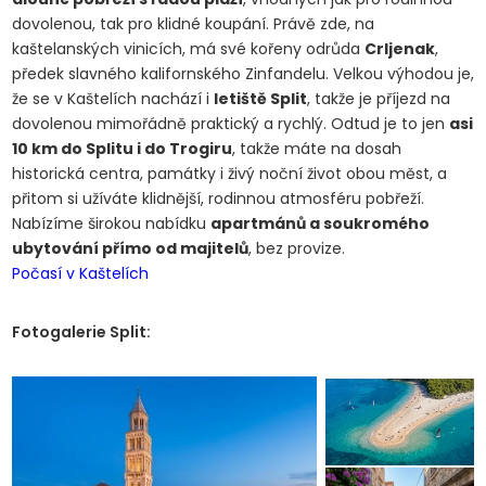
dovolenou, tak pro klidné koupání. Právě zde, na
kaštelanských vinicích, má své kořeny odrůda
Crljenak
,
předek slavného kalifornského Zinfandelu. Velkou výhodou je,
že se v Kaštelích nachází i
letiště Split
, takže je příjezd na
dovolenou mimořádně praktický a rychlý. Odtud je to jen
asi
10 km do Splitu i do Trogiru
, takže máte na dosah
historická centra, památky i živý noční život obou měst, a
přitom si užíváte klidnější, rodinnou atmosféru pobřeží.
Nabízíme širokou nabídku
apartmánů a soukromého
ubytování přímo od majitelů
, bez provize.
Počasí v Kaštelích
Fotogalerie Split: