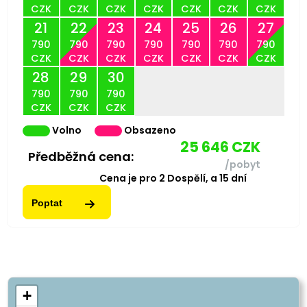
CZK
CZK
CZK
CZK
CZK
CZK
CZK
21
22
23
24
25
26
27
790
790
790
790
790
790
790
CZK
CZK
CZK
CZK
CZK
CZK
CZK
28
29
30
790
790
790
CZK
CZK
CZK
Volno
Obsazeno
25 646
CZK
Předběžná cena:
/pobyt
Cena je pro
2
Dospělí,
a
15
dní
Poptat
+