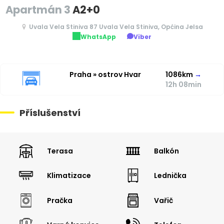
Apartmán 3
A2+0
Uvala Vela Stiniva 87 Uvala Vela Stiniva, Općina Jelsa
WhatsApp
Viber
Praha » ostrov Hvar
1086km
→
12h 08min
Příslušenství
Terasa
Balkón
Klimatizace
Lednička
Pračka
Vařič