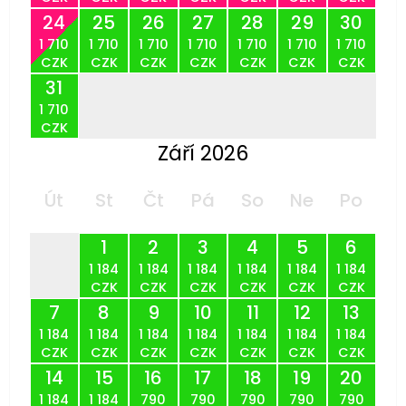
24
25
26
27
28
29
30
1 710
1 710
1 710
1 710
1 710
1 710
1 710
CZK
CZK
CZK
CZK
CZK
CZK
CZK
31
1 710
CZK
Září 2026
Út
St
Čt
Pá
So
Ne
Po
1
2
3
4
5
6
1 184
1 184
1 184
1 184
1 184
1 184
CZK
CZK
CZK
CZK
CZK
CZK
7
8
9
10
11
12
13
1 184
1 184
1 184
1 184
1 184
1 184
1 184
CZK
CZK
CZK
CZK
CZK
CZK
CZK
14
15
16
17
18
19
20
1 184
1 184
790
790
790
790
790