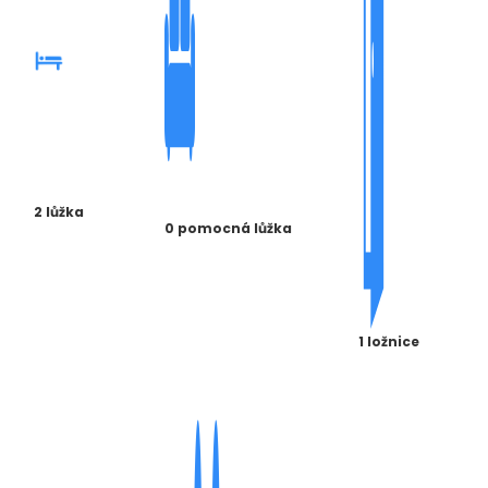
2 lůžka
0 pomocná lůžka
1 ložnice