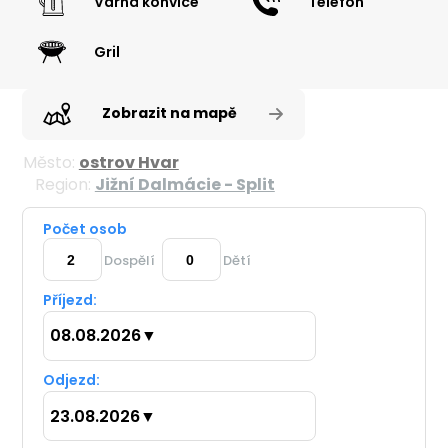
Varná konvice
Telefon
Gril
Zobrazit na mapě
Město:
ostrov Hvar
Region:
Jižní Dalmácie - Split
Počet osob
Dospělí
Dětí
Příjezd:
08.08.2026
▼
Odjezd:
23.08.2026
▼