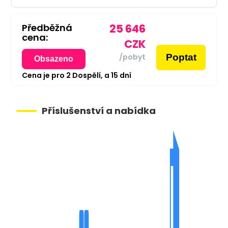
Předběžná
25 646
cena:
CZK
Poptat
/pobyt
Obsazeno
Cena je pro
2
Dospělí,
a
15
dní
Příslušenství a nabídka