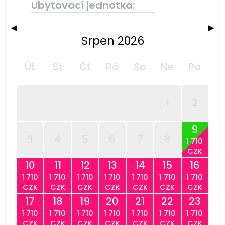
Ubytovací jednotka:
◀
▶
Srpen 2026
Út
St
Čt
Pá
So
Ne
Po
1
2
9
3
4
5
6
7
8
1 710
CZK
10
11
12
13
14
15
16
1 710
1 710
1 710
1 710
1 710
1 710
1 710
CZK
CZK
CZK
CZK
CZK
CZK
CZK
17
18
19
20
21
22
23
1 710
1 710
1 710
1 710
1 710
1 710
1 710
CZK
CZK
CZK
CZK
CZK
CZK
CZK