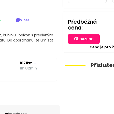
p
Viber
Předběžná
cena:
o, kuhinju i balkon s predivným
Obsazeno
atu. Do apartmánu lze umístit
Cena je pro
1071km
→
Přísluše
11h 02min