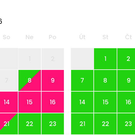
6
So
Ne
Po
Út
St
Čt
1
2
1
2
7
8
9
7
8
9
14
15
16
14
15
16
21
22
23
21
22
23