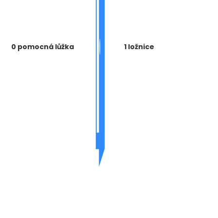
0 pomocná lůžka
1 ložnice