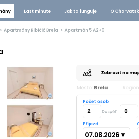
mány
Last minute
Jak to funguje
O Chorvats
Apartmány Ribičić Brela
Apartmán 5
A2+0
a
Zobrazit na ma
Město:
Brela
Region
Počet osob
Dospělí
Příjezd:
07.08.2026
▼