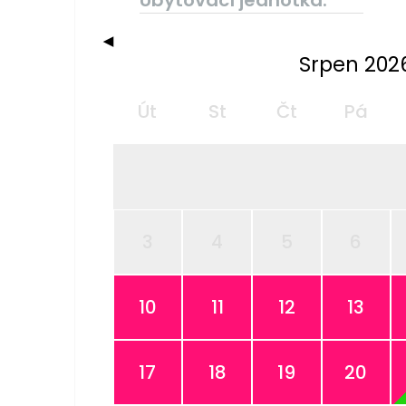
◀
Srpen 202
Út
St
Čt
Pá
3
4
5
6
10
11
12
13
17
18
19
20