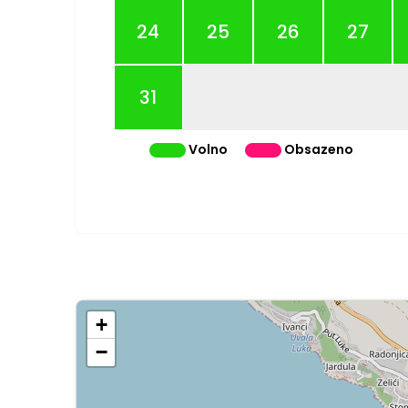
24
25
26
27
31
Volno
Obsazeno
+
−