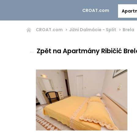
CROAT.com
Apart
CROAT.com
Jižní Dalmácie - Split
Brela
←
Zpět na Apartmány Ribičić Brel