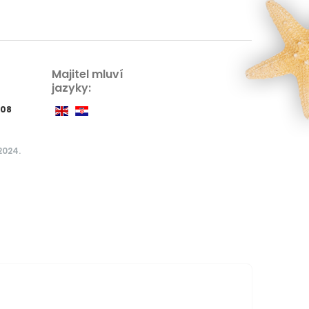
Majitel mluví
jazyky:
108
2024.