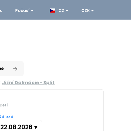
ku
Počasí
CZ
CZK
pě
:
Jižní Dalmácie - Split
Dětí
Odjezd:
22.08.2026
▼