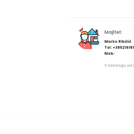
Majitel:
Marko Ribičić
Tel: +38521618
Mob:
V katalogu od 