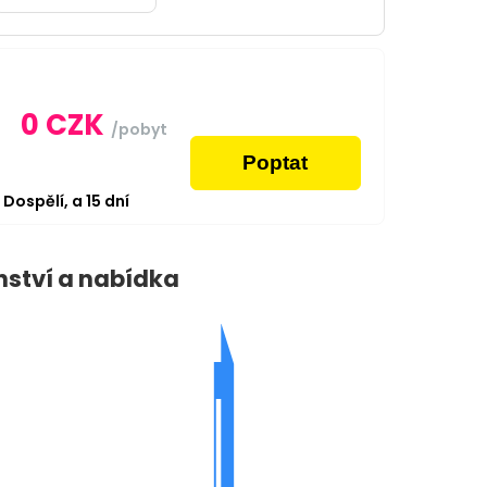
0
CZK
/pobyt
Poptat
2
Dospělí,
a
15
dní
nství a nabídka