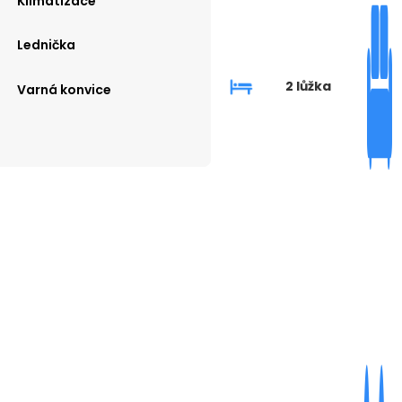
Klimatizace
Lednička
2 lůžka
Varná konvice