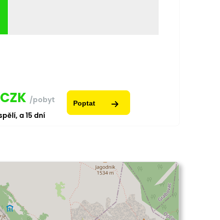
CZK
/pobyt
Poptat
pělí,
a
15
dní