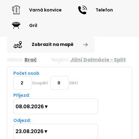
Varná konvice
Telefon
Gril
Zobrazit na mapě
Město:
Brač
Region:
Jižní Dalmácie - Split
Počet osob
Dospělí
Dětí
Příjezd:
08.08.2026
▼
Odjezd:
23.08.2026
▼