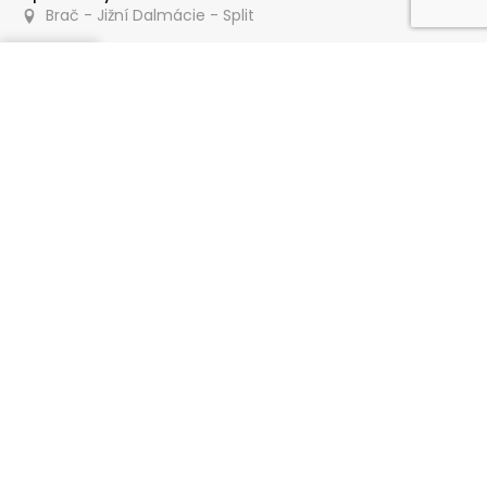
Brač - Jižní Dalmácie - Split
Poptat
200 m
Apartmány Karlena
Brač - Jižní Dalmácie - Split