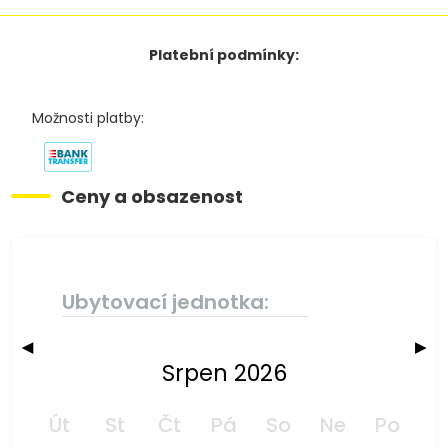
Platební podmínky:
Možnosti platby:
Ceny a obsazenost
Ubytovací jednotka:
◀
▶
Srpen 2026
Út
St
Čt
Pá
So
Ne
Po