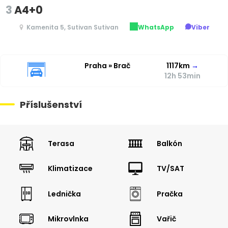
3
A4+0
Kamenita 5, Sutivan Sutivan
WhatsApp
Viber
Praha » Brač
1117km
→
12h 53min
Příslušenství
Terasa
Balkón
Klimatizace
TV/SAT
Lednička
Pračka
Mikrovlnka
Vařič