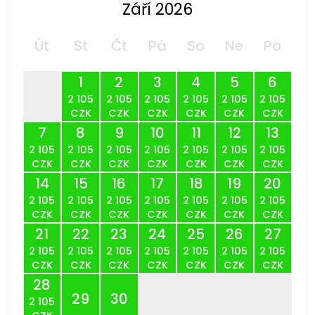
Září 2026
Út
St
Čt
Pá
So
Ne
Po
1
2
3
4
5
6
2 105
2 105
2 105
2 105
2 105
2 105
CZK
CZK
CZK
CZK
CZK
CZK
7
8
9
10
11
12
13
2 105
2 105
2 105
2 105
2 105
2 105
2 105
CZK
CZK
CZK
CZK
CZK
CZK
CZK
14
15
16
17
18
19
20
2 105
2 105
2 105
2 105
2 105
2 105
2 105
CZK
CZK
CZK
CZK
CZK
CZK
CZK
21
22
23
24
25
26
27
2 105
2 105
2 105
2 105
2 105
2 105
2 105
CZK
CZK
CZK
CZK
CZK
CZK
CZK
28
29
30
2 105