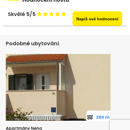
Skvělé 5/5
Napiš své hodnocení
Podobné ubytování
250 m
Apartmány Nena