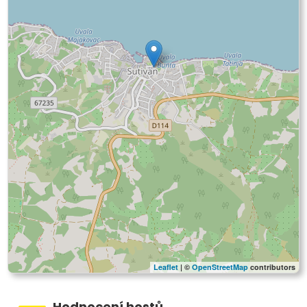
Leaflet
| ©
OpenStreetMap
contributors
Hodnocení hostů