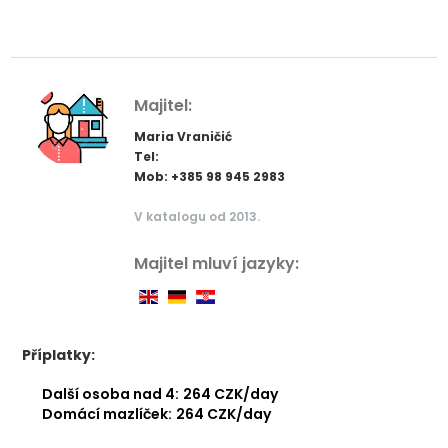
Majitel:
Maria Vraničić
Tel:
Mob: +385 98 945 2983
V katalogu od 2013.
Majitel mluví jazyky:
Příplatky:
Další osoba nad 4:
264 CZK/day
Domácí mazlíček:
264 CZK/day