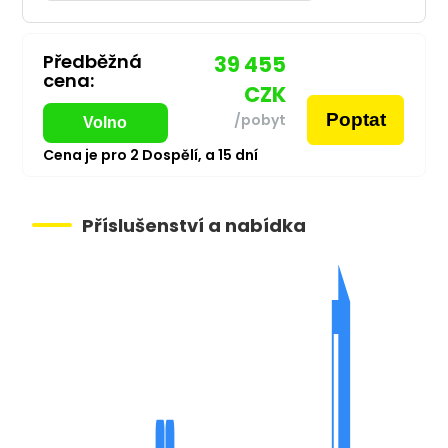
Předběžná
39 455
cena:
CZK
Poptat
/pobyt
Volno
Cena je pro
2
Dospělí,
a
15
dní
Příslušenství a nabídka