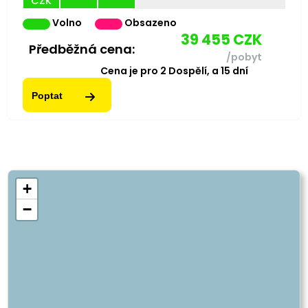
CZK
Volno
Obsazeno
39 455
CZK
Předběžná cena:
/pobyt
Cena je pro
2
Dospělí,
a
15
dní
Poptat
+
−