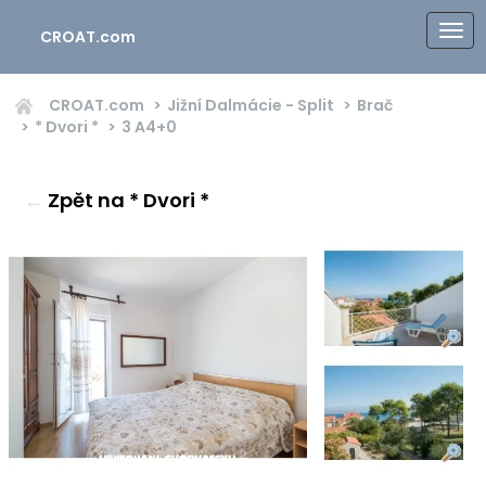
CROAT.com
CROAT.com
Jižní Dalmácie - Split
Brač
* Dvori *
3
A4+0
←
Zpět na * Dvori *