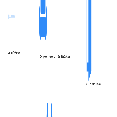
4 lůžka
0 pomocná lůžka
2 ložnice