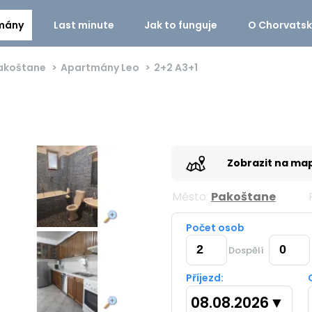
mány
Last minute
Jak to funguje
O Chorvats
akoštane
Apartmány Leo
2+2
A3+1
Zobrazit na ma
Město:
Pakoštane
Počet osob
Dospělí
Příjezd:
08.08.2026
▼