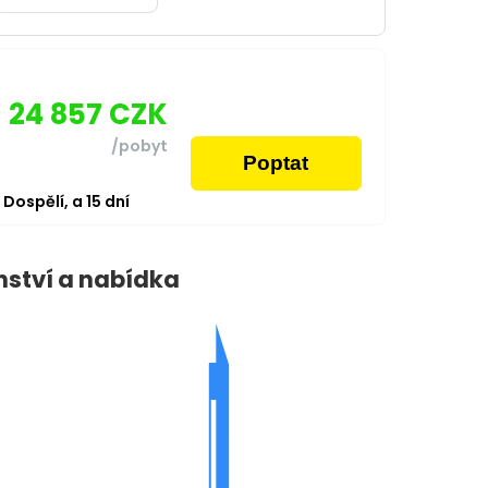
24 857
CZK
/pobyt
Poptat
2
Dospělí,
a
15
dní
nství a nabídka