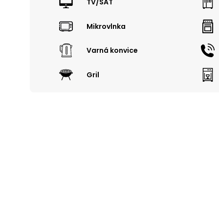
TV/SAT
Mikrovlnka
Varná konvice
Gril