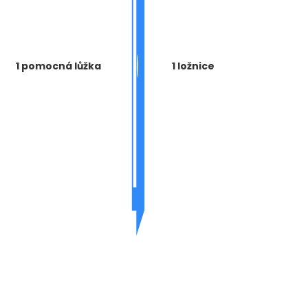
1 pomocná lůžka
1 ložnice