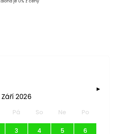
Záloha je 0% z ceny
▶
Září 2026
Pá
So
Ne
Po
3
4
5
6