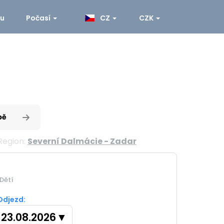
ku
Počasí
CZ
CZK
pě
Region:
Severní Dalmácie - Zadar
Dětí
Odjezd:
23.08.2026
▼