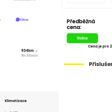
p
Viber
Předběžná
cena:
Volno
Cena je pro
934km
→
9h 55min
Přísluše
Klimatizace