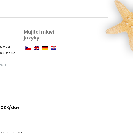
Majitel mluví
jazyky:
35 274
965 2737
011.
 CZK/day