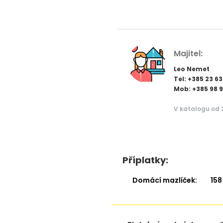
Majitel:
Leo Nemet
Tel: +385 23 6
Mob: +385 98 
V katalogu od 2
Příplatky:
Domácí mazlíček:
158