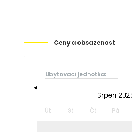
Ceny a obsazenost
Ubytovací jednotka:
◀
Srpen 202
Út
St
Čt
Pá