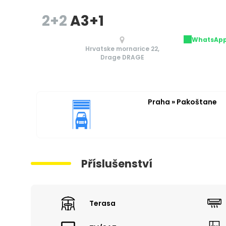
2+2
A3+1
WhatsAp
Hrvatske mornarice 22,
Drage DRAGE
Praha » Pakoštane
Příslušenství
Terasa