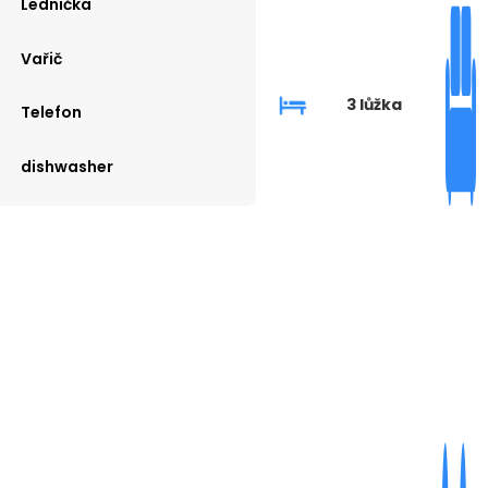
Lednička
Vařič
3 lůžka
Telefon
dishwasher