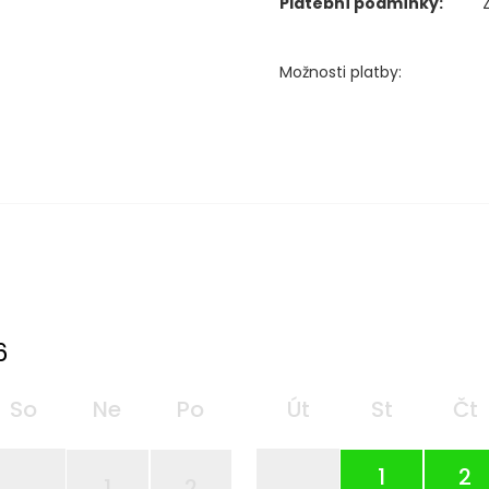
Platební podmínky:
Možnosti platby:
6
So
Ne
Po
Út
St
Čt
1
2
1
2