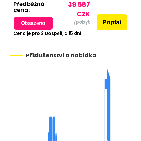
Předběžná
39 587
cena:
CZK
Poptat
/pobyt
Obsazeno
Cena je pro
2
Dospělí,
a
15
dní
Příslušenství a nabídka