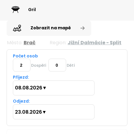
Gril
Zobrazit na mapě
Město:
Brač
Region:
Jižní Dalmácie - Split
Počet osob
Dospělí
Dětí
Příjezd:
08.08.2026
▼
Odjezd:
23.08.2026
▼