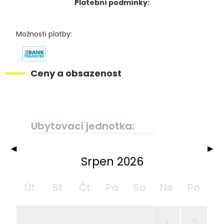
Platební podmínky:
Možnosti platby:
Ceny a obsazenost
Ubytovací jednotka:
◀
▶
Srpen 2026
Út
St
Čt
Pá
So
Ne
Po
1
2