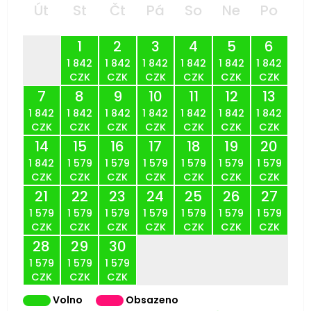
Út
St
Čt
Pá
So
Ne
Po
1
2
3
4
5
6
1 842
1 842
1 842
1 842
1 842
1 842
CZK
CZK
CZK
CZK
CZK
CZK
7
8
9
10
11
12
13
1 842
1 842
1 842
1 842
1 842
1 842
1 842
CZK
CZK
CZK
CZK
CZK
CZK
CZK
14
15
16
17
18
19
20
1 842
1 579
1 579
1 579
1 579
1 579
1 579
CZK
CZK
CZK
CZK
CZK
CZK
CZK
21
22
23
24
25
26
27
1 579
1 579
1 579
1 579
1 579
1 579
1 579
CZK
CZK
CZK
CZK
CZK
CZK
CZK
28
29
30
1 579
1 579
1 579
CZK
CZK
CZK
Volno
Obsazeno