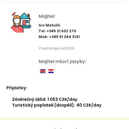
Majitel:
Ivo Matulić
Tel: +385 21 632 270
Mob: +385 91 264 3141
V katalogu od 2016.
Majitel mluví jazyky:
Příplatky:
Závěrečný úklid:
1 053 CZK/day
Turistický poplatek (dospělí):
40 CZK/day