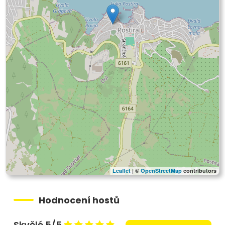
Leaflet
| ©
OpenStreetMap
contributors
Hodnocení hostů
Skvělé 5/5