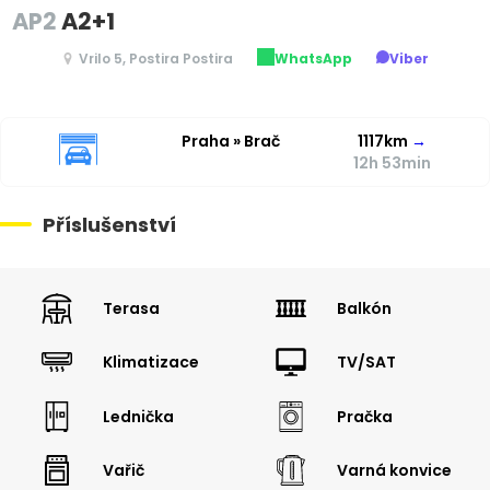
AP2
A2+1
Vrilo 5, Postira Postira
WhatsApp
Viber
Praha » Brač
1117km
→
12h 53min
Příslušenství
Terasa
Balkón
Klimatizace
TV/SAT
Lednička
Pračka
Vařič
Varná konvice