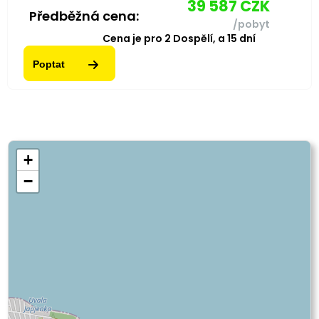
39 587
CZK
Předběžná cena:
/pobyt
Cena je pro
2
Dospělí,
a
15
dní
Poptat
+
−