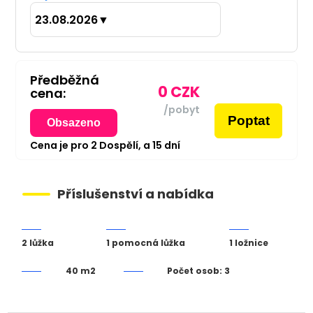
23.08.2026
▼
Předběžná
0
CZK
cena:
/pobyt
Poptat
Obsazeno
Cena je pro
2
Dospělí,
a
15
dní
Příslušenství a nabídka
2 lůžka
1 pomocná lůžka
1 ložnice
40 m2
Počet osob: 3