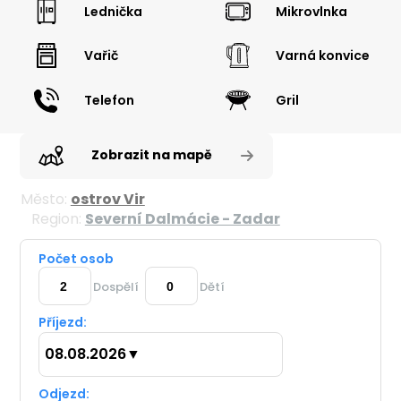
Lednička
Mikrovlnka
Vařič
Varná konvice
Telefon
Gril
Zobrazit na mapě
Město:
ostrov Vir
Region:
Severní Dalmácie - Zadar
Počet osob
Dospělí
Dětí
Příjezd:
08.08.2026
▼
Odjezd: