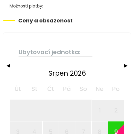
Možnosti platby:
Ceny a obsazenost
Ubytovací jednotka:
◀
▶
Srpen 2026
Út
St
Čt
Pá
So
Ne
Po
1
2
3
4
5
6
7
8
9