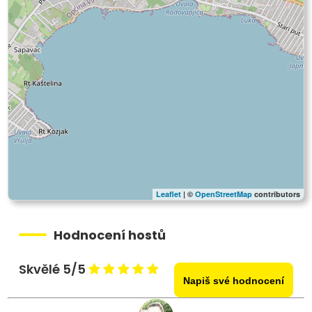
Leaflet
| ©
OpenStreetMap
contributors
Hodnocení hostů
Skvělé 5/5
Napiš své hodnocení