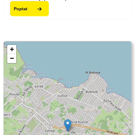
Poptat
+
−