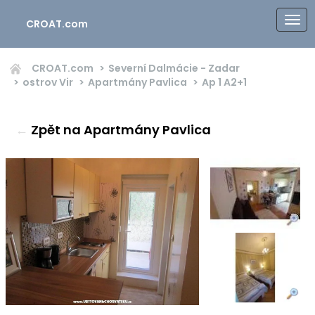
CROAT.com
CROAT.com
Severní Dalmácie - Zadar
ostrov Vir
Apartmány Pavlica
Ap 1
A2+1
←
Zpět na Apartmány Pavlica