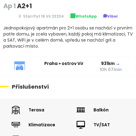
Ap 1
A2+1
Stari Put 16 Vir 23234
WhatsApp
Viber
Jednopokojový apartmán pro 2+1 osobu se nachází v prvním
patře domu, je zcela vybaven, každý pokoj má klimatizaci, TV
a SAT, WiFi je v celém domě, vpředu se nachází gril a
parkovací místo.
Praha » ostrov Vir
931km
→
10h 07min
Příslušenství
Terasa
Balkón
Klimatizace
TV/SAT