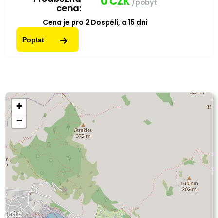
0
CZK
/pobyt
cena:
Cena je pro
2
Dospělí,
a
15
dní
Poptat
+
−