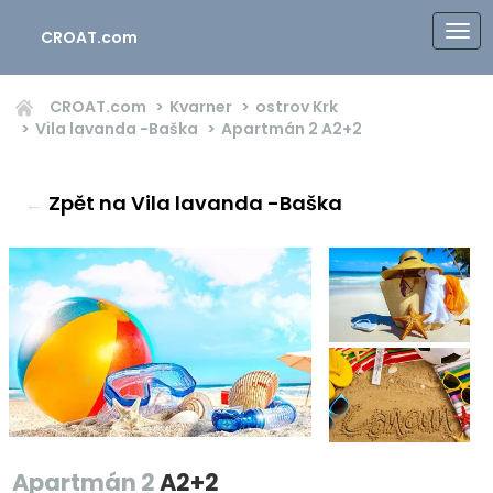
CROAT.com
CROAT.com
Kvarner
ostrov Krk
Vila lavanda -Baška
Apartmán 2
A2+2
←
Zpět na Vila lavanda -Baška
Apartmán 2
A2+2