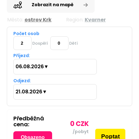
Zobrazit na mapě
Město:
ostrov Krk
Region:
Kvarner
Počet osob
Dospělí
Dětí
Příjezd:
06.08.2026
▼
Odjezd:
21.08.2026
▼
Předběžná
0
CZK
cena:
/pobyt
Poptat
Obsazeno