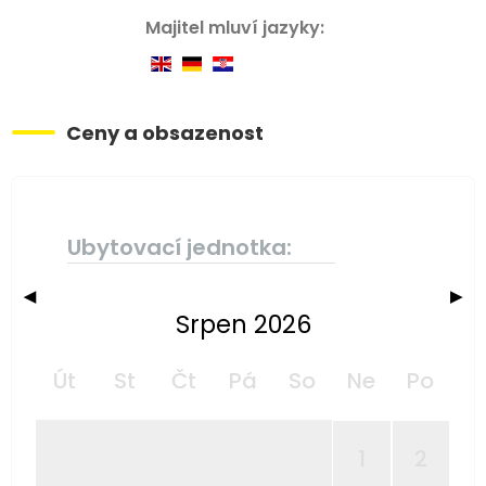
Majitel mluví jazyky:
Ceny a obsazenost
Ubytovací jednotka:
◀
▶
Srpen 2026
Út
St
Čt
Pá
So
Ne
Po
1
2