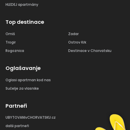
HLEDEJ apartmány
Top destinace
Omiš
Zadar
Trogir
Ostrov Krk
Rogoznica
Destinace v Chorvatsku
Oglašavanje
Oglasi apartman kod nas
Sučelje za vlasnike
Partneři
UBYTOVANIvCHORVATSKU.cz
dalši partneři