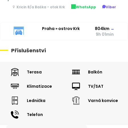
Kricin 8/a Baška - otok Krk
WhatsApp
Viber
Praha » ostrov Krk
804km
→
9h 01min
Příslušenství
Terasa
Balkón
Klimatizace
TV/SAT
Lednička
Varná konvice
Telefon