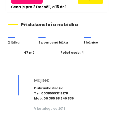
Cena je pro
2
Dospělí,
a
15
dní
Příslušenství a nabídka
2 lůžka
2 pomocná lůžka
1 ložnice
47 m2
Počet osob: 4
Majitel:
Dubravka Grošić
Tel: 00385993119178
Mob: 00 385 98 249 839
V katalogu od 2019.