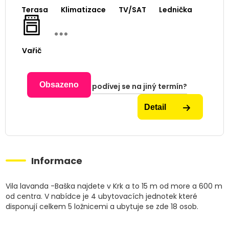
Terasa
Klimatizace
TV/SAT
Lednička
Vařič
Obsazeno
podívej se na jiný termín?
Detail
Informace
Vila lavanda -Baška najdete v Krk a to 15 m od more a 600 m
od centra. V nabídce je 4 ubytovacích jednotek které
disponují celkem 5 ložnicemi a ubytuje se zde 18 osob.