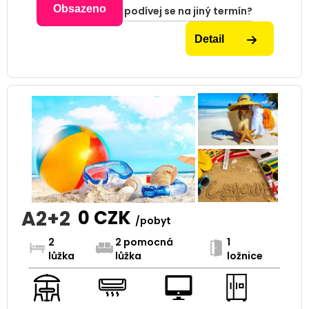
Obsazeno
podívej se na jiný termín?
Detail
A2+2
0
CZK
/pobyt
2
2 pomocná
1
lůžka
lůžka
ložnice