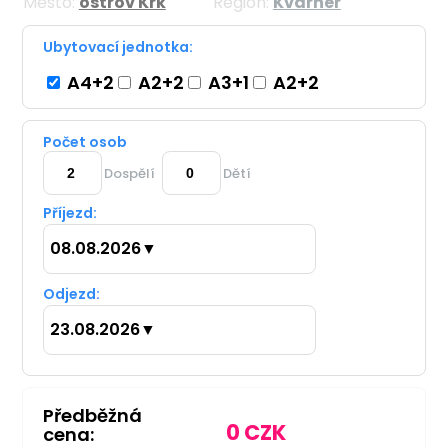
Město:
ostrov Krk
Region:
Kvarner
Ubytovací jednotka:
A4+2
A2+2
A3+1
A2+2
Počet osob
Dospělí
Dětí
Příjezd:
08.08.2026
▼
Odjezd:
23.08.2026
▼
Předběžná
0
CZK
cena: