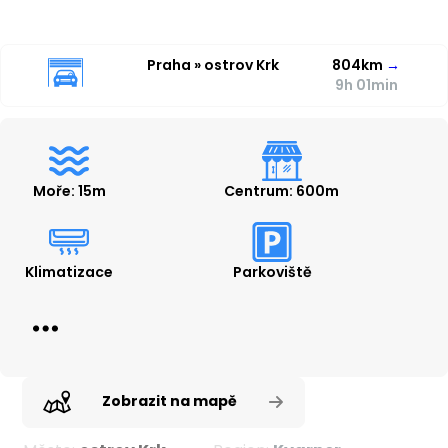
Praha » ostrov Krk
804km
→
9h 01min
Moře: 15m
Centrum: 600m
Klimatizace
Parkoviště
Zobrazit na mapě