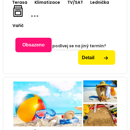
Terasa
Klimatizace
TV/SAT
Lednička
Vařič
Obsazeno
podívej se na jiný termín?
Detail