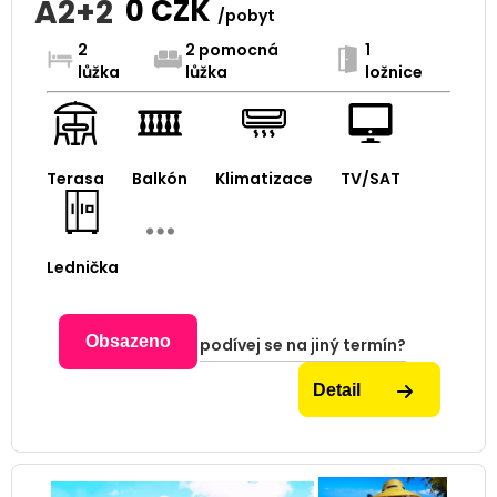
A2+2
0
CZK
/pobyt
2
2 pomocná
1
lůžka
lůžka
ložnice
Terasa
Balkón
Klimatizace
TV/SAT
Lednička
Obsazeno
podívej se na jiný termín?
Detail