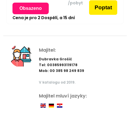
/pobyt
Poptat
Obsazeno
Cena je pro
2
Dospělí,
a
15
dní
Majitel:
Dubravka Grošić
Tel: 00385993119178
Mob: 00 385 98 249 839
V katalogu od 2019.
Majitel mluví jazyky: