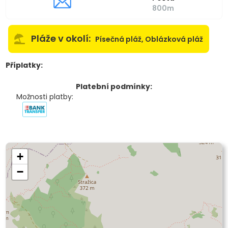
800m
Pláže v okolí:
Písečná pláž, Oblázková pláž
Příplatky:
Platební podmínky:
Možnosti platby:
+
−