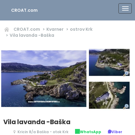
CROAT.com
CROAT.com
Kvarner
ostrov Krk
Vila lavanda -Baška
Vila lavanda -Baška
Kricin 8/a Baška - otok Krk
WhatsApp
Viber