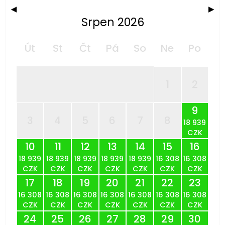
◀
▶
Srpen 2026
Út
St
Čt
Pá
So
Ne
Po
1
2
9
3
4
5
6
7
8
18 939
CZK
10
11
12
13
14
15
16
18 939
18 939
18 939
18 939
18 939
16 308
16 308
CZK
CZK
CZK
CZK
CZK
CZK
CZK
17
18
19
20
21
22
23
16 308
16 308
16 308
16 308
16 308
16 308
16 308
CZK
CZK
CZK
CZK
CZK
CZK
CZK
24
25
26
27
28
29
30