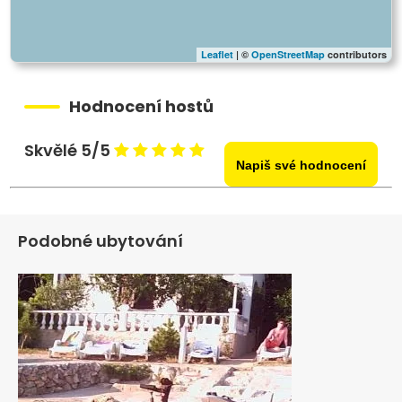
Leaflet
| ©
OpenStreetMap
contributors
Hodnocení hostů
Skvělé 5/5
Napiš své hodnocení
Podobné ubytování