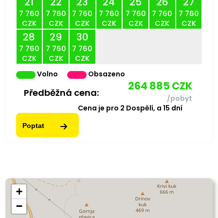
21
22
23
24
25
26
27
7 760
7 760
7 760
7 760
7 760
7 760
7 760
CZK
CZK
CZK
CZK
CZK
CZK
CZK
28
29
30
7 760
7 760
7 760
CZK
CZK
CZK
Volno
Obsazeno
264 885
CZK
Předběžná cena:
/pobyt
Cena je pro
2
Dospělí,
a
15
dní
Poptat
+
−