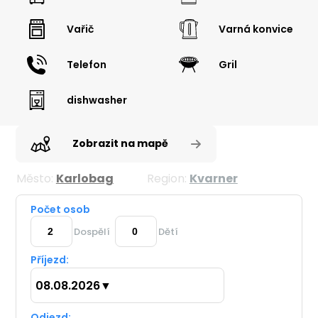
Vařič
Varná konvice
Telefon
Gril
dishwasher
Zobrazit na mapě
Město:
Karlobag
Region:
Kvarner
Počet osob
Dospělí
Dětí
Příjezd:
08.08.2026
▼
Odjezd: