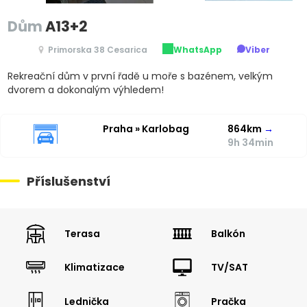
Dům
A13+2
Primorska 38 Cesarica
WhatsApp
Viber
Rekreační dům v první řadě u moře s bazénem, velkým
dvorem a dokonalým výhledem!
Praha » Karlobag
864km
→
9h 34min
Příslušenství
Terasa
Balkón
Klimatizace
TV/SAT
Lednička
Pračka