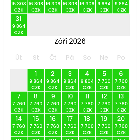
16 308
16 308
16 308
16 308
16 308
9 864
9 864
CZK
CZK
CZK
CZK
CZK
CZK
CZK
31
9 864
CZK
Září 2026
Út
St
Čt
Pá
So
Ne
Po
1
2
3
4
5
6
9 864
9 864
9 864
9 864
7 760
7 760
CZK
CZK
CZK
CZK
CZK
CZK
7
8
9
10
11
12
13
7 760
7 760
7 760
7 760
7 760
7 760
7 760
CZK
CZK
CZK
CZK
CZK
CZK
CZK
14
15
16
17
18
19
20
7 760
7 760
7 760
7 760
7 760
7 760
7 760
CZK
CZK
CZK
CZK
CZK
CZK
CZK