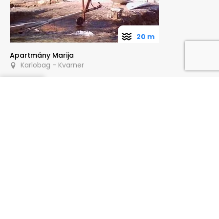
20 m
Apartmány Marija
Karlobag - Kvarner
Poptat
80 m
Apartmány Braja