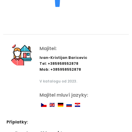
Majitel:
Ivan-Kristijan Baricevic
Tel: +385958552878
Mob: +385958552878
V katalogu od 2023.
Majitel mluví jazyky:
Příplatky: