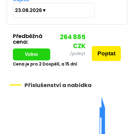
23.08.2026
▼
Předběžná
264 885
cena:
CZK
Poptat
/pobyt
Volno
Cena je pro
2
Dospělí,
a
15
dní
Příslušenství a nabídka