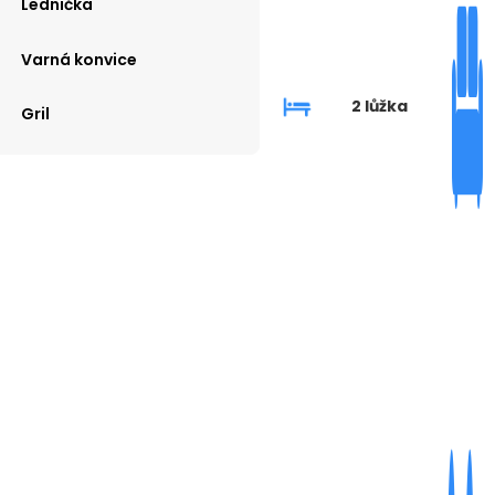
Lednička
Varná konvice
2 lůžka
Gril