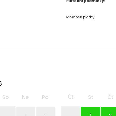
Platební podmínky:
Možnosti platby:
6
So
Ne
Po
Út
St
Čt
1
2
1
2