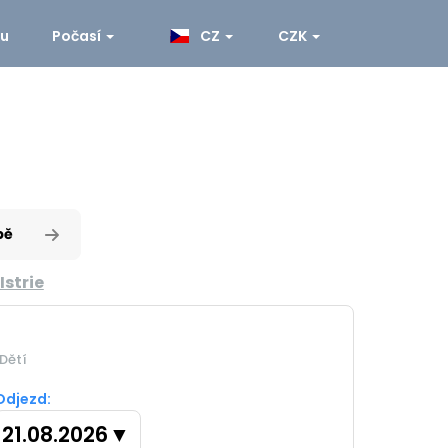
ku
Počasí
CZ
CZK
pě
Istrie
Dětí
Odjezd:
21.08.2026
▼