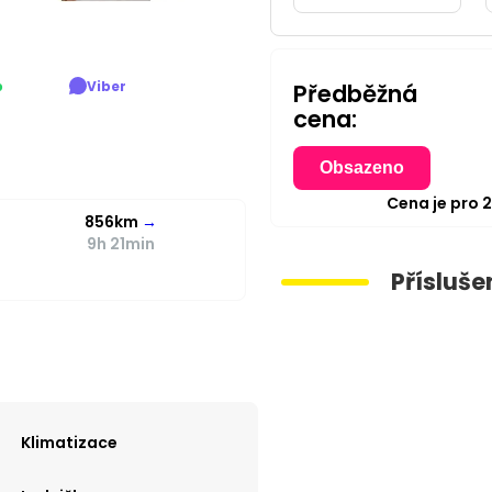
p
Viber
Předběžná
cena:
Obsazeno
Cena je pro
856km
→
9h 21min
Přísluše
Klimatizace