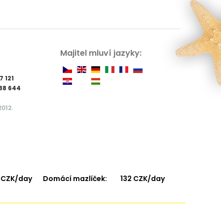
Majitel mluví jazyky:
7 121
88 644
012.
 CZK/day
Domácí mazlíček:
132 CZK/day