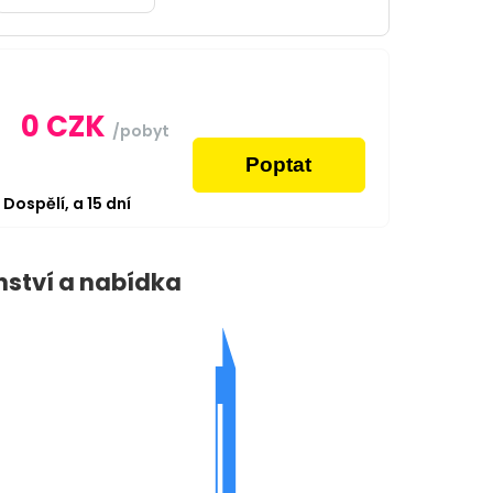
0
CZK
/pobyt
Poptat
2
Dospělí,
a
15
dní
nství a nabídka