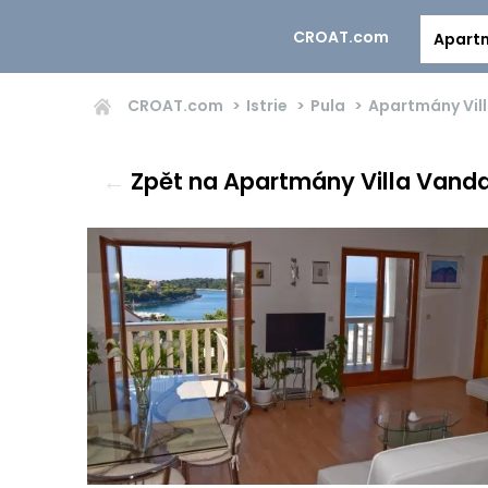
CROAT.com
Apart
CROAT.com
Istrie
Pula
Apartmány Vil
←
Zpět na Apartmány Villa Vand