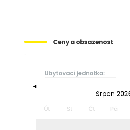
Ceny a obsazenost
Ubytovací jednotka:
◀
Srpen 202
Út
St
Čt
Pá