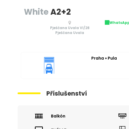
White
A2+2
WhatsAp
Pješčana Uvala VI/28
Pješčana Uvala
Praha » Pula
Příslušenství
Balkón