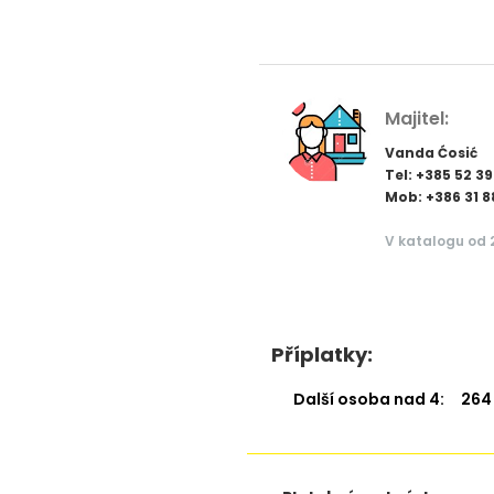
Majitel:
Vanda Ćosić
Tel: +385 52 39
Mob: +386 31 8
V katalogu od 2
Příplatky:
Další osoba nad 4:
264