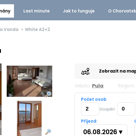
mány
Last minute
Jak to funguje
O Chorvats
la Vanda
White
A2+2
a
Zobrazit na ma
Město:
Pula
Region:
Počet osob
Dospělí
Příjezd:
06.08.2026
▼