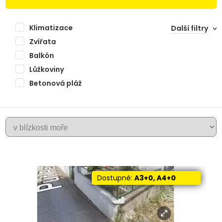
Klimatizace
Další filtry
Zvířata
Balkón
Lůžkoviny
Betonová pláž
+
SRESER
−
Dostupné:
A3+0, A4+0