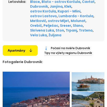
Letoviska:
Blace
,
Blato - ostrov Korčula
,
Cavtat
,
Dubrovnik
,
Janjina
,
Klek
,
ostrov Korčula
,
Kupari - Mlini
,
ostrov Lastovo
,
Lumbarda - Korčula
,
Metkovič
,
ostrov Mljet
,
Molunat
,
Orebič
,
Pelješac
,
Sreser
,
Slano
,
Skrivena Luka
,
Ston
,
Trpanj
,
Trsteno
,
Vela Luka
,
Žuljana
Počasí na riviéře Dubrovník
Apartmány
Tipy na výlety regionu Dubrovník
Fotogalerie Dubrovnik: