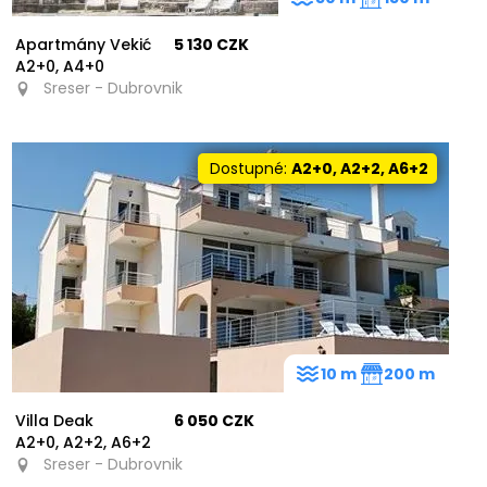
Apartmány Vekić
5 130 CZK
A2+0, A4+0
Sreser - Dubrovnik
Dostupné:
A2+0, A2+2, A6+2
10 m
200 m
Villa Deak
6 050 CZK
A2+0, A2+2, A6+2
Sreser - Dubrovnik