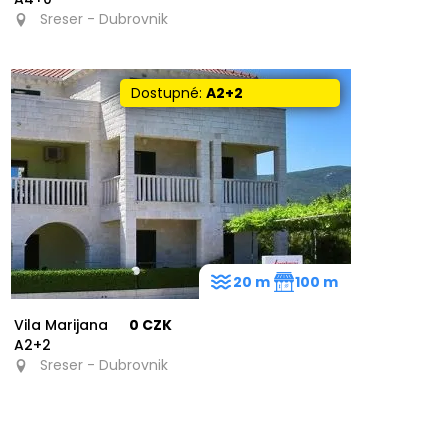
Sreser - Dubrovnik
Dostupné:
A2+2
20 m
100 m
Vila Marijana
0 CZK
A2+2
Sreser - Dubrovnik
8