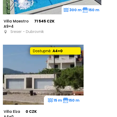
300 m
150 m
Villa Maestro
71 545 CZK
A9+4
Sreser - Dubrovnik
Dostupné:
A4+0
15 m
150 m
Villa Elza
0 CZK
A4+0