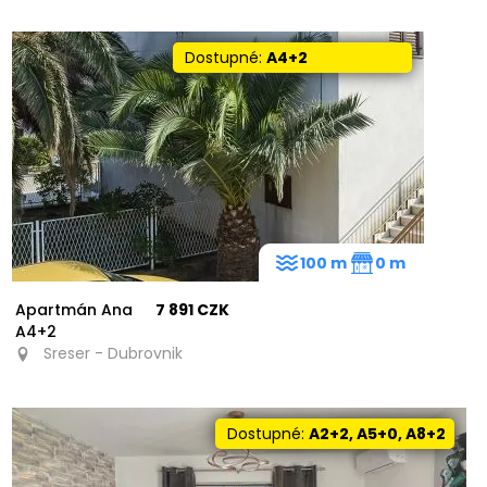
Dostupné:
A4+2
100 m
0 m
Apartmán Ana
7 891 CZK
A4+2
Sreser - Dubrovnik
Dostupné:
A2+2, A5+0, A8+2