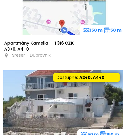
150 m
50 m
Apartmány Kamelia
1 316 CZK
A3+0, A4+0
Sreser - Dubrovnik
Dostupné:
A2+0, A4+0
50 m
150 m