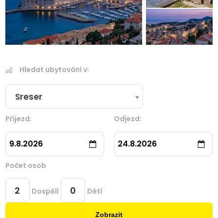
Hledat ubytování v:
Sreser
Příjezd:
Odjezd:
9.8.2026
24.8.2026
Počet osob
Dospělí
Dětí
Zobrazit