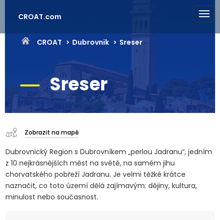
CROAT.com
CROAT
Dubrovnik
Sreser
Sreser
Zobrazit na mapě
Dubrovnický Region s Dubrovníkem „perlou Jadranu“, jedním
z 10 nejkrásnějších měst na světě, na samém jihu
chorvatského pobřeží Jadranu. Je velmi těžké krátce
naznačit, co toto území dělá zajímavým: dějiny, kultura,
minulost nebo současnost.