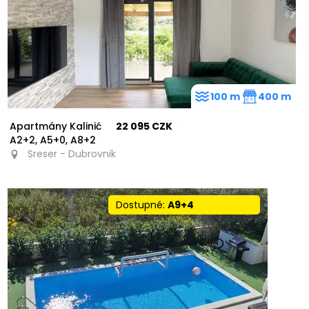
100 m
400 m
Apartmány Kalinić
22 095 CZK
A2+2, A5+0, A8+2
Sreser - Dubrovnik
Dostupné:
A9+4