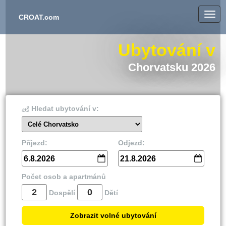
CROAT.com
Ubytování v
Chorvatsku 2026
Hledat ubytování v:
Celé Chorvatsko
Příjezd:
Odjezd:
6.8.2026
21.8.2026
Počet osob a apartmánů
Dospělí
Dětí
Zobrazit volné ubytování