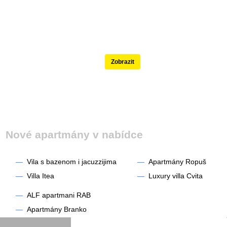
Nejlépe hodnocené
Zobrazit
Nové apartmány v nabídce
—
Vila s bazenom i jacuzzijima
—
Apartmány Ropuš
—
Villa Itea
—
Luxury villa Cvita
—
ALF apartmani RAB
—
Apartmány Branko