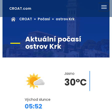
CROAT.com
CROAT
Počasí
ostrov Krk
Aktuální počasí
ostrov Krk
Jasno
30°C
Východ slunce
05:52