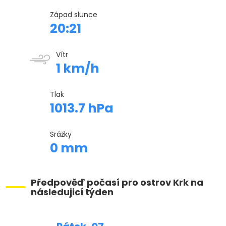
Západ slunce
20:21
Vítr
1 km/h
Tlak
1013.7 hPa
Srážky
0 mm
Předpověď počasí pro ostrov Krk na
následujicí týden