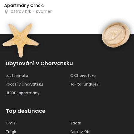
Apartmány Crnčić
ostrov Krk - Kvarner
Ubytování v Chorvatsku
Last minute
O Chorvatsku
Počasí v Chorvatsku
Jak to funguje?
HLEDEJ apartmány
Top destinace
Omiš
Zadar
Trogir
Ostrov Krk