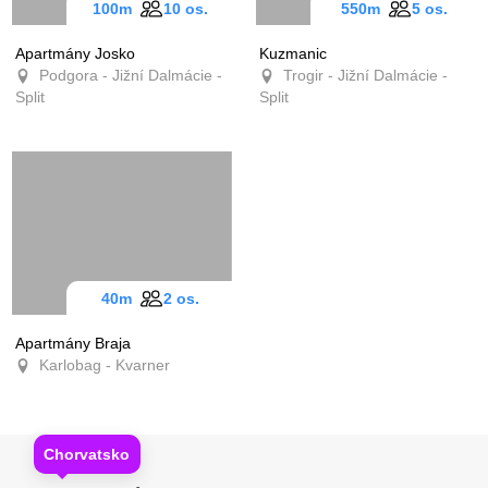
100m
10 os.
550m
5 os.
Apartmány Josko
Kuzmanic
Podgora - Jižní Dalmácie -
Trogir - Jižní Dalmácie -
Split
Split
40m
2 os.
Apartmány Braja
Karlobag - Kvarner
Chorvatsko