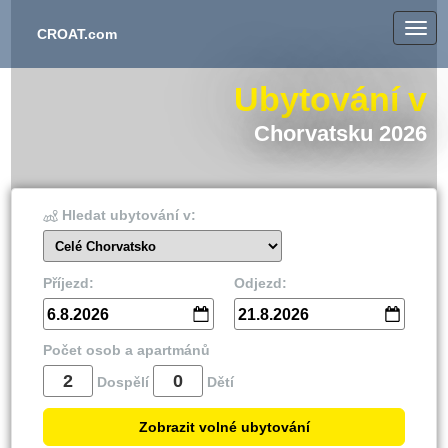
CROAT.com
Ubytování v
Chorvatsku 2026
Hledat ubytování v:
Celé Chorvatsko
Příjezd:
Odjezd:
6.8.2026
21.8.2026
Počet osob a apartmánů
Dospělí
Dětí
Zobrazit volné ubytování