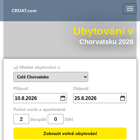
CROAT.com
Ubytování v
Chorvatsku 2026
Hledat ubytování v:
Celé Chorvatsko
Příjezd:
Odjezd:
10.8.2026
25.8.2026
Počet osob a apartmánů
Dospělí
Dětí
Zobrazit volné ubytování