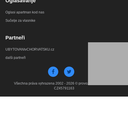
Oglašavanje
Oglasi apartman kod nas
Sučelje za vlasnike
Partneři
UBYTOVANIvCHORVATSKU.cz
dalši partneři
Všechna práva vyhrazena 2002 - 2026 © provozuje Debant s.r.o.
CZ45791163