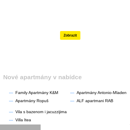
Nejlépe hodnocené
Zobrazit
Nové apartmány v nabídce
—
Family Apartmány K&M
—
Apartmány Antonio-Mladen
—
Apartmány Ropuš
—
ALF apartmani RAB
—
Vila s bazenom i jacuzzijima
—
Villa Itea