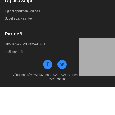
Oglašavanje
Oglasi apartman kod nas
Sučelje za vlasnike
Partneři
UBYTOVANIvCHORVATSKU.cz
dalši partneři
Všechna práva vyhrazena 2002 - 2026 © provozuje Debant s.r.o.
CZ45791163