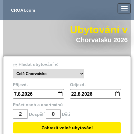
CROAT.com
Ubytování v
Chorvatsku 2026
Hledat ubytování v:
Celé Chorvatsko
Příjezd:
Odjezd:
7.8.2026
22.8.2026
Počet osob a apartmánů
Dospělí
Dětí
Zobrazit volné ubytování