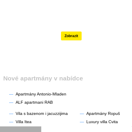
Nejlépe hodnocené
Zobrazit
Nové apartmány v nabídce
—
Apartmány Antonio-Mladen
—
ALF apartmani RAB
—
Vila s bazenom i jacuzzijima
—
Apartmány Ropuš
—
Villa Itea
—
Luxury villa Cvita