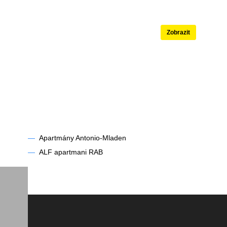
né
Apartmány s b
Zobrazit
dce
—
Apartmány Antonio-Mladen
—
ALF apartmani RAB