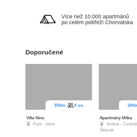
Více než 10.000
apartmánů po celém
pobřeží Chorvatska
Doporučené
350m
4 os.
20
Villa Nino
Apartmány Milk
Pula - Istrie
Vodice - Centr
Dalmácie - Šiben