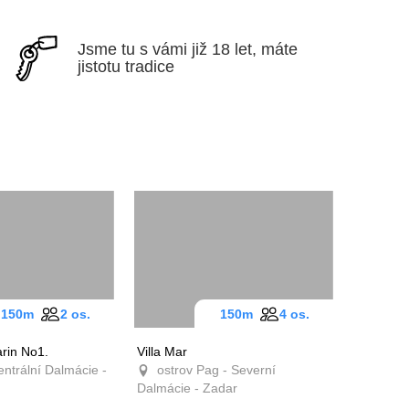
Jsme tu s vámi již 18 let,
máte jistotu tradice
150m
2 os.
150m
4 os.
arin No1.
Villa Mar
entrální
ostrov Pag - Severní
ibenik
Dalmácie - Zadar