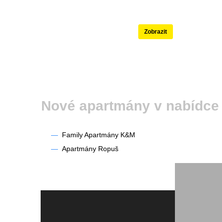
Nejlépe hodnoce
Zobrazit
Nové apartmány v nabí
—
Family Apartmány K&M
—
Apartmány Ropuš