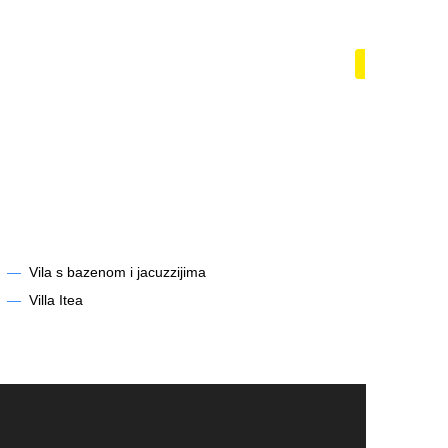
azénem
Lodě a ja
Zobrazit
—
Vila s bazenom i jacuzzijima
—
Villa Itea