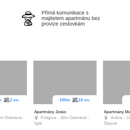
Přimá komunikace s
majitelem apartmánu bez
provize cestovkám
0m
2 os.
100m
10 os.
a
Apartmány Josko
Apartmány M
ální
Podgora - Jižní Dalmácie -
Vodice - C
ik
Split
Dalmácie - Š