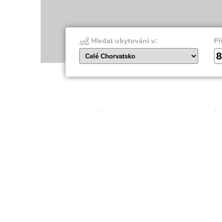
Hledat ubytování v:
Př
8
Celé Chorvatsko
Šibenik
Dubro