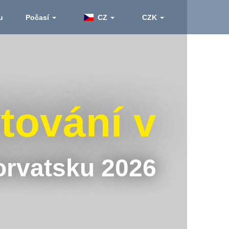
ku
Počasí
CZ
CZK
ování v
rvatsku 2026