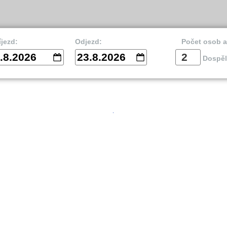
íjezd:
Odjezd:
Počet osob 
.8.2026
23.8.2026
Dospěl
vnik
Split
Is