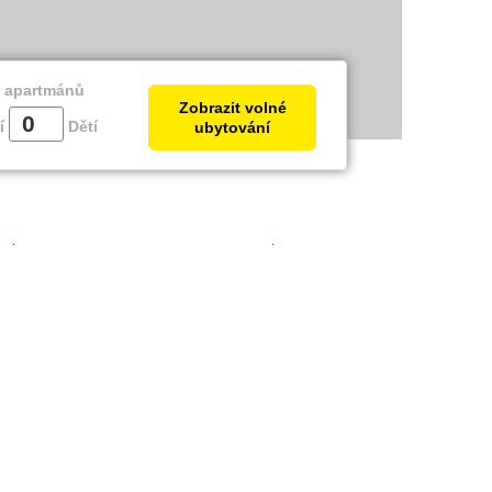
a apartmánů
Zobrazit volné
í
Dětí
ubytování
trie
Zadar