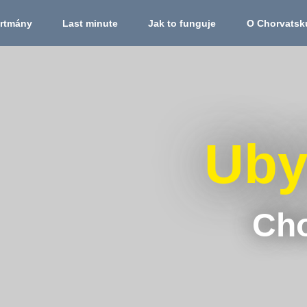
mány
Last minute
Jak to funguje
O Chorvats
Ubyt
Cho