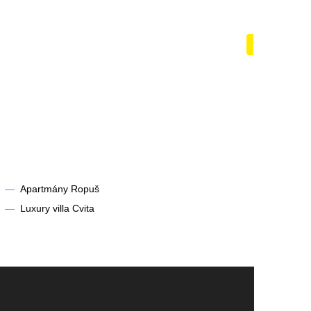
zénem
Lodě a ja
Zobrazit
—
Apartmány Ropuš
—
Luxury villa Cvita