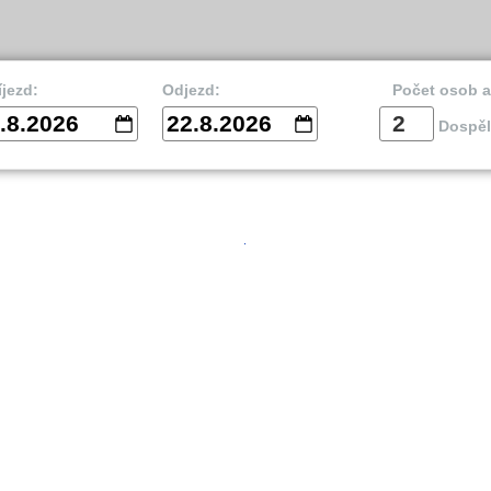
íjezd:
Odjezd:
Počet osob 
.8.2026
22.8.2026
Dospěl
vnik
Split
Is