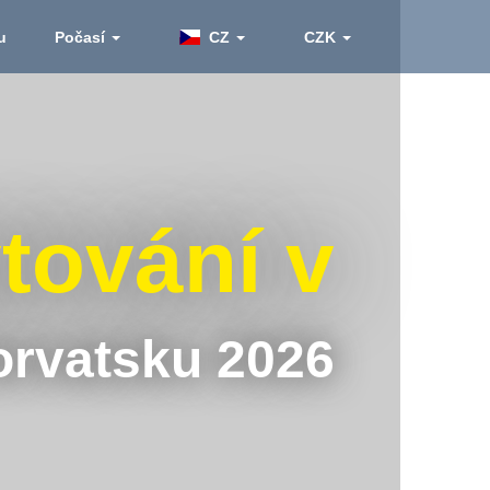
u
Počasí
CZ
CZK
tování v
rvatsku 2026