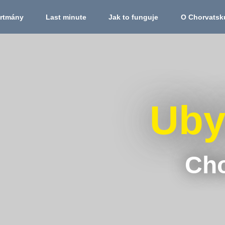
rtmány
Last minute
Jak to funguje
O Chorvatsk
Uby
Cho