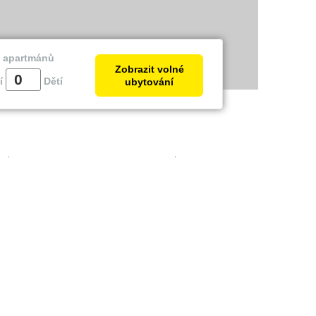
a apartmánů
Zobrazit volné
í
Dětí
ubytování
trie
Zadar