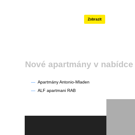
Nejlépe hodnoce
Zobrazit
Nové apartmány v nabídce
—
Apartmány Antonio-Mladen
—
ALF apartmani RAB