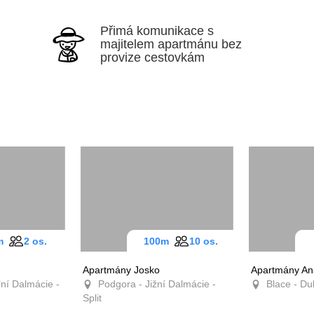
Přimá komunikace s
majitelem apartmánu bez
provize cestovkám
0m
2 os.
100m
10 os.
Apartmány Josko
Apartmány An
ní Dalmácie -
Podgora - Jižní Dalmácie -
Blace - Du
Split