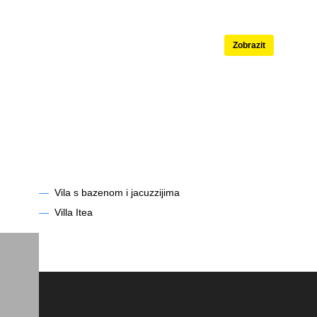
né
Apartmány s ba
Zobrazit
—
Vila s bazenom i jacuzzijima
—
Villa Itea