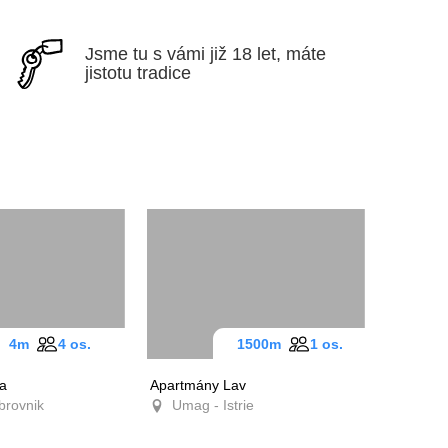
Jsme tu s vámi již 18 let, máte
jistotu tradice
4m
4 os.
1500m
1 os.
a
Apartmány Lav
brovnik
Umag - Istrie