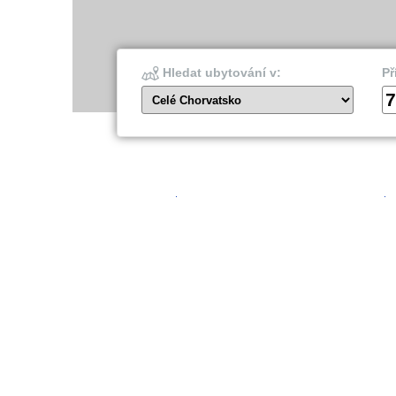
Hledat ubytování v:
Př
7
Celé Chorvatsko
Šibenik
Dubro