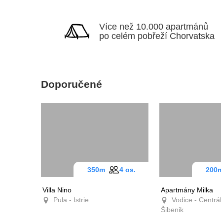
Více než 10.000 apartmánů
po celém pobřeží Chorvatska
Doporučené
350m
4 os.
20
Villa Nino
Apartmány Milka
Pula - Istrie
Vodice - Centrál
Šibenik