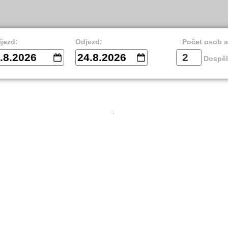
íjezd:
Odjezd:
Počet osob 
.8.2026
24.8.2026
Dospěl
vnik
Split
Is