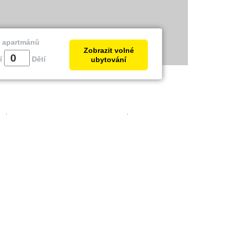
a apartmánů
Zobrazit volné
í
Dětí
ubytování
trie
Zadar