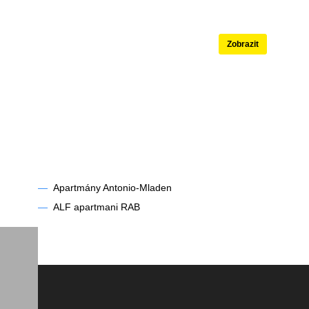
né
Apartmány s b
Zobrazit
dce
—
Apartmány Antonio-Mladen
—
ALF apartmani RAB