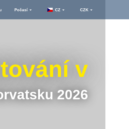
ku
Počasí
CZ
CZK
ování v
rvatsku 2026