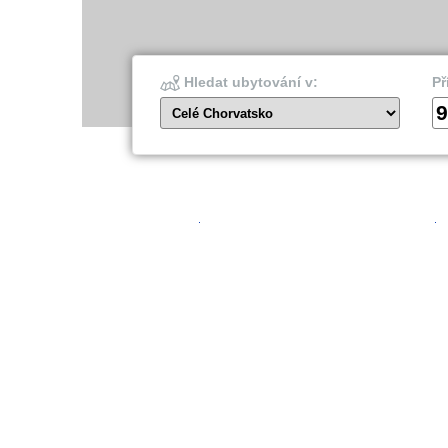
Hledat ubytování v:
Př
9
Celé Chorvatsko
Šibenik
Dubro