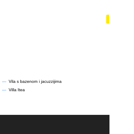
azénem
Lodě a ja
Zobrazit
—
Vila s bazenom i jacuzzijima
—
Villa Itea