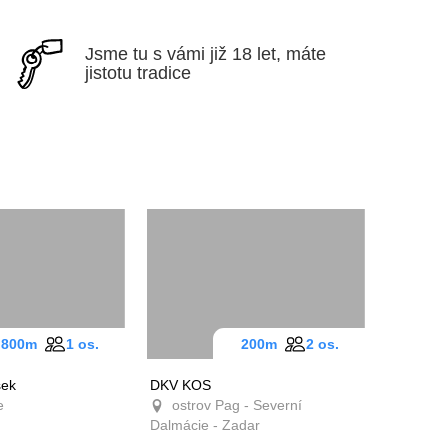
Jsme tu s vámi již 18 let,
máte jistotu tradice
800m
1 os.
200m
2 os.
isek
DKV KOS
ie
ostrov Pag - Severní
Dalmácie - Zadar