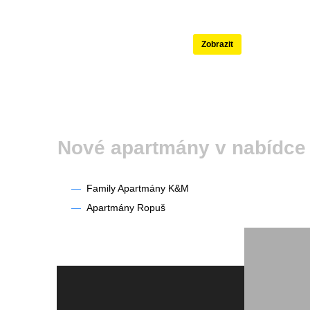
Nejlépe hodnoce
Zobrazit
Nové apartmány v nabí
—
Family Apartmány K&M
—
Apartmány Ropuš