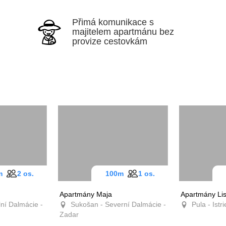
Přimá komunikace s
majitelem apartmánu bez
provize cestovkám
0m
2 os.
100m
1 os.
a
Apartmány Maja
Apartmány L
ální
Sukošan - Severní
Pula - Istr
ik
Dalmácie - Zadar