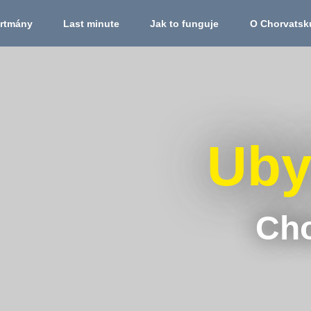
mány
Last minute
Jak to funguje
O Chorvats
Ubyt
Cho