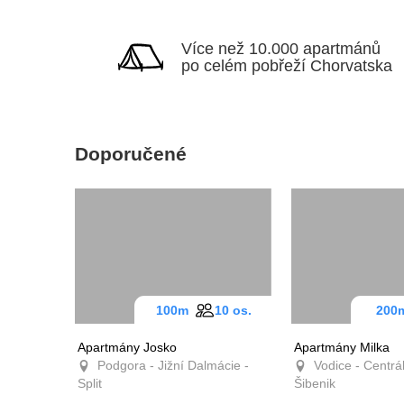
Více než 10.000
apartmánů po celém
pobřeží Chorvatska
Doporučené
100m
10 os.
20
Apartmány Josko
Apartmány Milk
Podgora - Jižní Dalmácie -
Vodice - Centr
Split
Dalmácie - Šiben